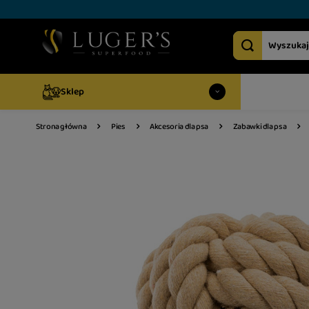
Sklep
Strona główna
Pies
Akcesoria dla psa
Zabawki dla psa