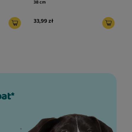
38 cm
33,99 zł
bat*