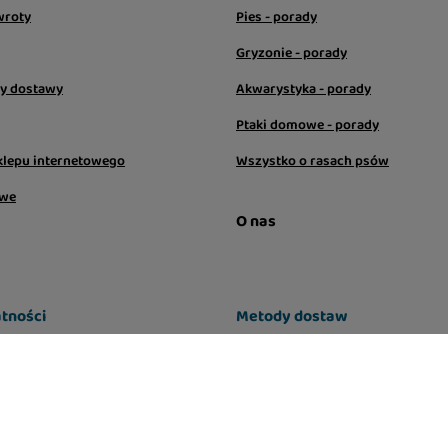
wroty
Pies - porady
Gryzonie - porady
sy dostawy
Akwarystyka - porady
Ptaki domowe - porady
klepu internetowego
Wszystko o rasach psów
owe
O nas
tności
Metody dostaw