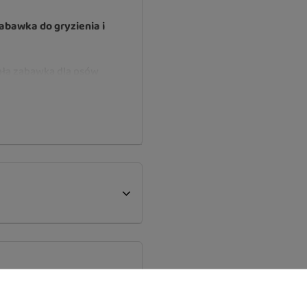
abawka do gryzienia i
ała zabawka dla psów
 trwałość podczas
o chwytania i noszenia
yszczać zęby podczas
świetnie sprawdzi się
ch aktywności z
gu.
a, aportu i przeciągania.
higienę zębów podczas