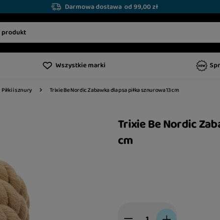
Darmowa dostawa
od 99,00 zł
Wszystkie marki
Sp
Trixie Be Nordic Zabawka dla psa piłka sznurowa 13 cm
Piłki i sznury
Trixie Be Nordic Za
cm