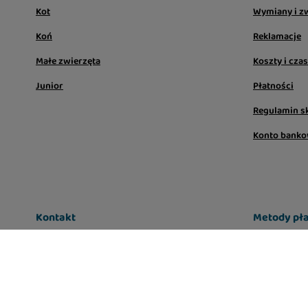
Kot
Wymiany i z
Koń
Reklamacje
Małe zwierzęta
Koszty i cza
Junior
Płatności
Regulamin s
Konto bank
Kontakt
Metody pła
sklep@lugers.pl
Infolinia: pon-pt, 7:00 - 17:00
663-556-666