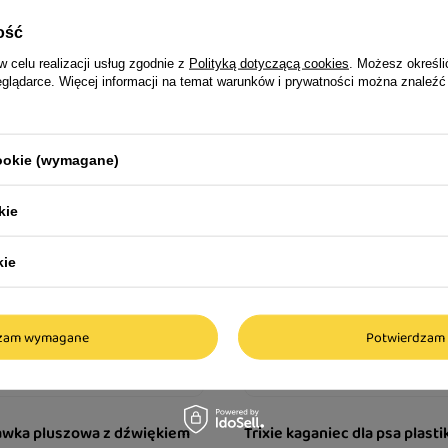
ość
ortowania i aktywności
w celu realizacji usług zgodnie z
Polityką dotyczącą cookies
. Możesz określi
eglądarce. Więcej informacji na temat warunków i prywatności można znaleźć
jego czworonoga
nawskim stylem.
cookie (wymagane)
kie
ch ras, które lubią
aktyczna zabawka do
kie
dzam wymagane
Potwierdzam 
bawka pluszowa z dźwiękiem
Trixie kaganiec dla psa plast