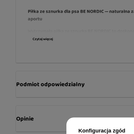
Piłka ze sznurka dla psa BE NORDIC — naturalna z
aportu
Wytrzymała piłka ze sznurka BE NORDIC to doskon
lubiących gryźć, aportować i przeciągać. Zapewnia
Czytaj więcej
codziennej zabawy, a jednocześnie jest przyjemna d
w pysku.
Pleciona struktura sznurka pomaga delikatnie ocz
gryzienia i wspiera naturalną potrzebę żucia. Piłka 
zarówno do samodzielnej zabawy psa, jak i wspólny
Podmiot odpowiedzialny
opiekunem — aportowania, przeciągania czy trenin
Najważniejsze cechy produktu:
Wytrzymała piłka ze sznurka
— idealna do gryzieni
Opinie
Naturalna struktura plecionki
— pomaga wspierać 
Konfiguracja zgód
żucia.