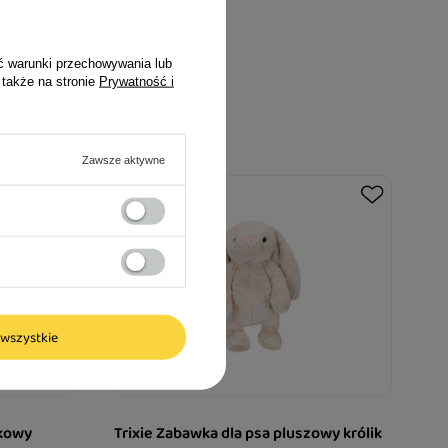
ć warunki przechowywania lub
 także na stronie
Prywatność i
Zawsze aktywne
wszystkie
ikowy
Trixie Zabawka dla psa pluszowy królik