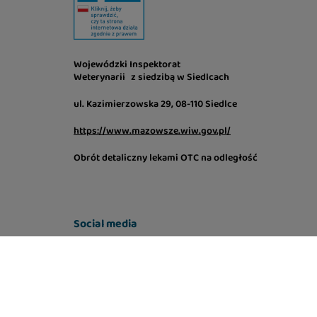
Wojewódzki Inspektorat
Weterynarii z siedzibą w Siedlcach
ul. Kazimierzowska 29, 08-110 Siedlce
https://www.mazowsze.wiw.gov.pl/
Obrót detaliczny lekami OTC na odległość
Social media