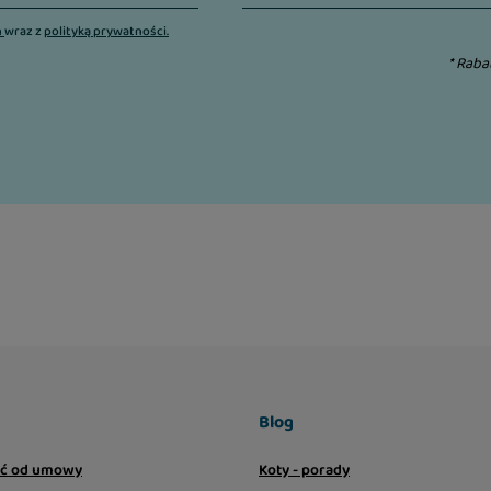
n
wraz z
polityką prywatności.
* Raba
Blog
ić od umowy
Koty - porady