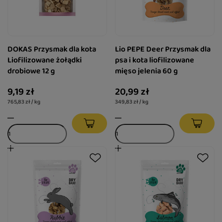
DOKAS Przysmak dla kota
Lio PEPE Deer Przysmak dla
Liofilizowane żołądki
psa i kota liofilizowane
drobiowe 12 g
mięso jelenia 60 g
9,19 zł
20,99 zł
765,83 zł / kg
349,83 zł / kg