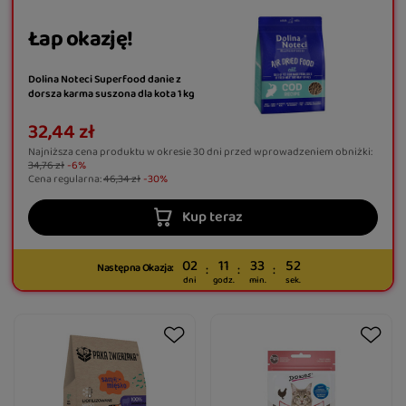
Łap okazję!
Dolina Noteci Superfood danie z
dorsza karma suszona dla kota 1 kg
32,44 zł
Najniższa cena produktu w okresie 30 dni przed wprowadzeniem obniżki:
34,76 zł
-6%
Cena regularna:
46,34 zł
-30%
Kup teraz
02
11
33
51
Następna Okazja:
dni
godz.
min.
sek.