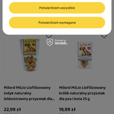
22,99 zł
15,99 zł
574,75 zł / kg
639,60 zł / kg
Potwierdzam wszystkie
Potwierdzam wymagane
Milord MiLio Liofilizowany
Milord MiLio Liofilizowany
indyk naturalny
królik naturalny przysmak
lekkostrawny przysmak dla
dla psa i kota 25 g
psa i kota 40 g
22,99 zł
19,99 zł