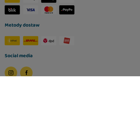
Metody dostaw
Social media
W sklepie prezentujemy ceny brutto (z VAT).
Stawki VAT dla konsumentów z kraju:
Polska
.
Polityka prywatności
Ustawienia Cookies
©
2026
Lugers