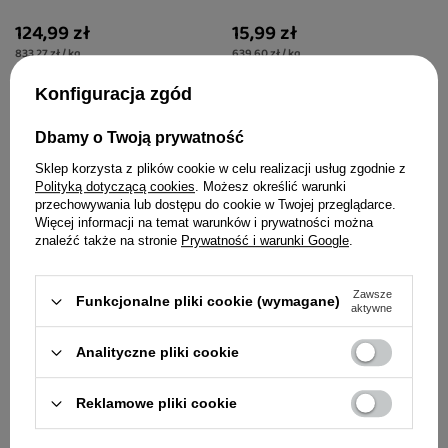
20% IgG
psa i kota 25 g
124,99 zł
15,99 zł
833,27 zł / kg
639,60 zł / kg
Konfiguracja zgód
Dbamy o Twoją prywatność
Sklep korzysta z plików cookie w celu realizacji usług zgodnie z
Polityką dotyczącą cookies
. Możesz określić warunki
przechowywania lub dostępu do cookie w Twojej przeglądarce.
Więcej informacji na temat warunków i prywatności można
znaleźć także na stronie
Prywatność i warunki Google
.
Zawsze
Funkcjonalne pliki cookie (wymagane)
aktywne
Analityczne pliki cookie
Milord MiLio Liofilizowany
Milord MiLio Liofilizowany
kurczak naturalny
indyk naturalny
Reklamowe pliki cookie
lekkostrawny przysmak dla
lekkostrawny przysmak dla
psa i kota 40 g
psa i kota 25 g