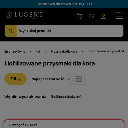
Darmowa dostawa
od 99,00 zł
Liofilizowane przysmaki dla 
Strona główna
Kot
Przysmaki dla kota
Liofilizowane przysmaki dla kota
Filtry
Zmień sortowanie
Najlepsza trafność
Wyniki wyszukiwania
( ilość produktów:
24
)
Oszczędź
13,90 zł