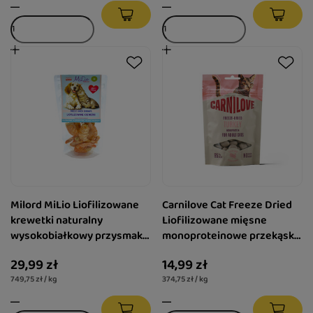
Milord MiLio Liofilizowane
Carnilove Cat Freeze Dried
krewetki naturalny
Liofilizowane mięsne
wysokobiałkowy przysmak
monoproteinowe przekąski
dla psa i kota 40 g
dla kotów Indyk 40 g
29,99 zł
14,99 zł
749,75 zł / kg
374,75 zł / kg