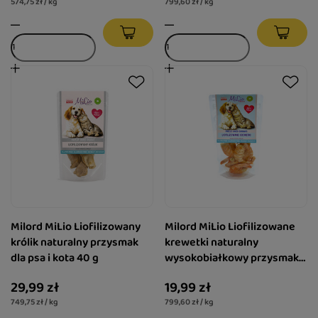
574,75 zł / kg
799,60 zł / kg
Milord MiLio Liofilizowany
Milord MiLio Liofilizowane
królik naturalny przysmak
krewetki naturalny
dla psa i kota 40 g
wysokobiałkowy przysmak
dla psa i kota 25 g
29,99 zł
19,99 zł
749,75 zł / kg
799,60 zł / kg