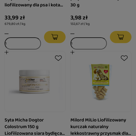
liofilizowany dla psa i kota
30 g
Krewetki 50 g
33,99 zł
3,98 zł
679,80 zł / kg
132,67 zł / kg
Syta Micha Dogtor
Milord MiLio Liofilizowany
Colostrum 150 g
kurczak naturalny
Liofilizowana siara bydlęca
lekkostrawny przysmak dla