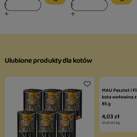
Ulubione produkty dla kotów
MAU Pasztet i Fi
kota wołowina z
85 g
4,03 zł
47,41 zł / kg