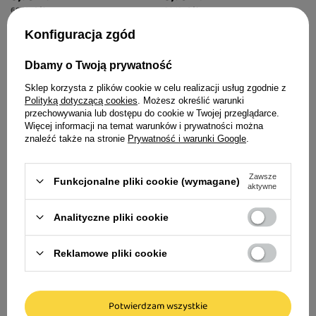
68,12 zł / kg
68,12 zł / kg
Konfiguracja zgód
Dbamy o Twoją prywatność
Sklep korzysta z plików cookie w celu realizacji usług zgodnie z
Polityką dotyczącą cookies
. Możesz określić warunki
przechowywania lub dostępu do cookie w Twojej przeglądarce.
Więcej informacji na temat warunków i prywatności można
znaleźć także na stronie
Prywatność i warunki Google
.
Zawsze
Funkcjonalne pliki cookie (wymagane)
aktywne
Analityczne pliki cookie
MARPET mokra karma dla
MARPET mokra karma dla
kota AEQUILIBRIAVET
kota AEQUILIBRIAVET
Reklamowe pliki cookie
pstrąg 85 g
sardynka 85 g
5,79 zł
5,49 zł
Potwierdzam wszystkie
68,12 zł / kg
64,59 zł / kg