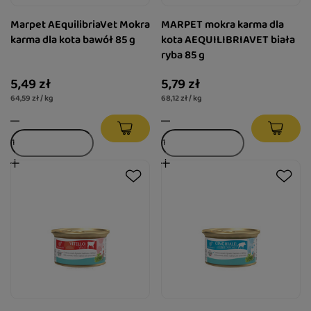
Marpet AEquilibriaVet Mokra
MARPET mokra karma dla
karma dla kota bawół 85 g
kota AEQUILIBRIAVET biała
ryba 85 g
5,49 zł
5,79 zł
64,59 zł / kg
68,12 zł / kg