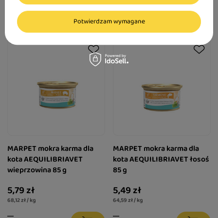
Potwierdzam wymagane
MARPET mokra karma dla
MARPET mokra karma dla
kota AEQUILIBRIAVET
kota AEQUILIBRIAVET łosoś
wieprzowina 85 g
85 g
5,79 zł
5,49 zł
68,12 zł / kg
64,59 zł / kg