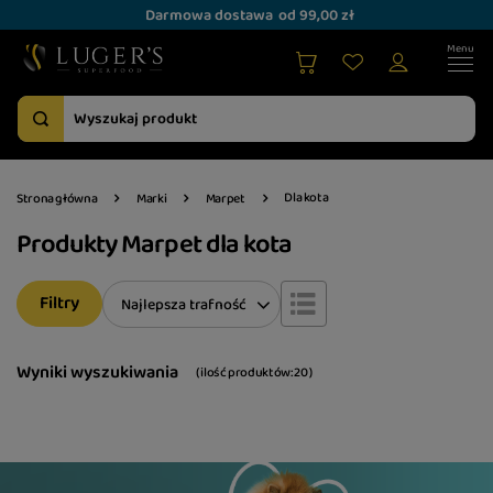
Darmowa dostawa
od 99,00 zł
Dla kota
Strona główna
Marki
Marpet
Produkty Marpet dla kota
Filtry
Zmień sortowanie
Najlepsza trafność
Wyniki wyszukiwania
( ilość produktów:
20
)