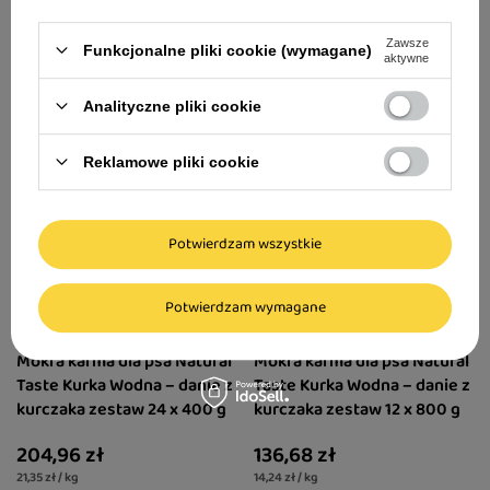
14,99 zł / kg
21,35 zł / kg
Zawsze
Funkcjonalne pliki cookie (wymagane)
aktywne
Analityczne pliki cookie
Reklamowe pliki cookie
Potwierdzam wszystkie
Potwierdzam wymagane
Mokra karma dla psa Natural
Mokra karma dla psa Natural
Taste Kurka Wodna – danie z
Taste Kurka Wodna – danie z
kurczaka zestaw 24 x 400 g
kurczaka zestaw 12 x 800 g
204,96 zł
136,68 zł
21,35 zł / kg
14,24 zł / kg