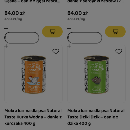
Gąska – danie z gęsi zestaw
danie z sardynki zestaw 12 x
12 x 185 g
185 g
84,00 zł
84,00 zł
37,84 zł / kg
37,84 zł / kg
Mokra karma dla psa Natural
Mokra karma dla psa Natural
Taste Kurka Wodna – danie z
Taste Dziki Dzik – danie z
kurczaka 400 g
dzika 400 g