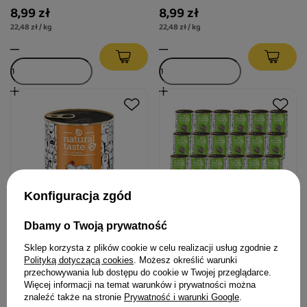
8,99 zł
8,99 zł
22,48 zł / kg
22,48 zł / kg
Konfiguracja zgód
Dbamy o Twoją prywatność
Mokra karma dla psa Natural
Mokra karma dla psa Natural
Sklep korzysta z plików cookie w celu realizacji usług zgodnie z
Taste Kurka Wodna – danie z
Taste Dziki Dzik – danie z
Polityką dotyczącą cookies
. Możesz określić warunki
kurczaka 800 g
dzika zestaw 24 x 400 g
przechowywania lub dostępu do cookie w Twojej przeglądarce.
Więcej informacji na temat warunków i prywatności można
znaleźć także na stronie
Prywatność i warunki Google
.
11,99 zł
204,96 zł