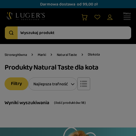
Darmowa dostawa
od 99,00 zł
Dla kota
Strona główna
Marki
Natural Taste
Produkty Natural Taste dla kota
Filtry
Zmień sortowanie
Najlepsza trafność
Wyniki wyszukiwania
( ilość produktów:
18
)