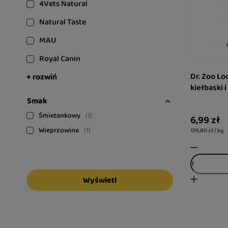
4Vets Natural
Natural Taste
MAU
Royal Canin
Dr. Zoo Lo
+ rozwiń
kiełbaski i
Smak
Śmietankowy
1
6,99 zł
Wieprzowina
1
139,80 zł / kg
Wyświetl