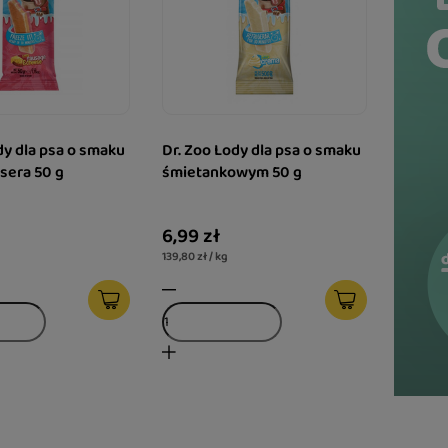
dy dla psa o smaku
Dr. Zoo Lody dla psa o smaku
 sera 50 g
śmietankowym 50 g
6,99 zł
139,80 zł / kg