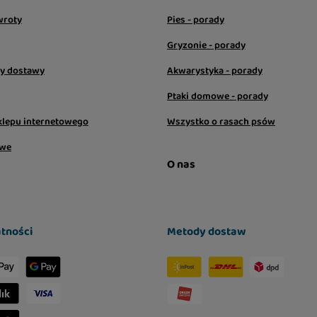
wroty
Pies - porady
Gryzonie - porady
sy dostawy
Akwarystyka - porady
Ptaki domowe - porady
klepu internetowego
Wszystko o rasach psów
owe
O nas
tności
Metody dostaw