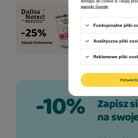
dostępu do cookie w Twojej prz
warunki Google
.
Funkcjonalne pliki 
Analityczne pliki coo
Reklamowe pliki coo
Potwier
-10%
Zapisz s
na swoje