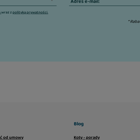
Adres e-mail:
n
wraz z
polityką prywatności.
* Raba
Blog
ić od umowy
Koty - porady