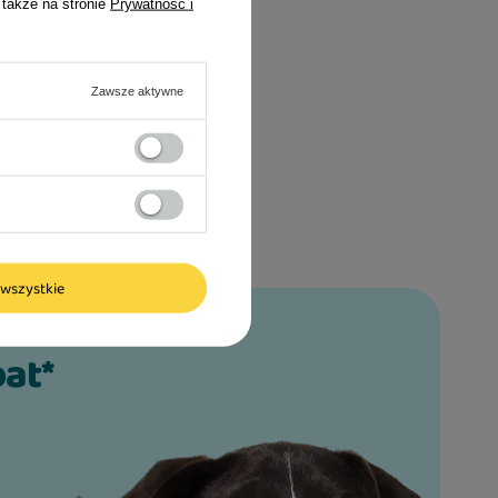
 także na stronie
Prywatność i
Zawsze aktywne
wszystkie
bat*