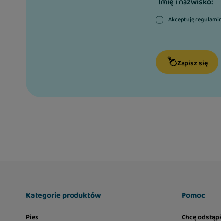
Imię i nazwisko:
Akceptuję
regulami
Zapisz się
Kategorie produktów
Pomoc
Pies
Chcę odstąp