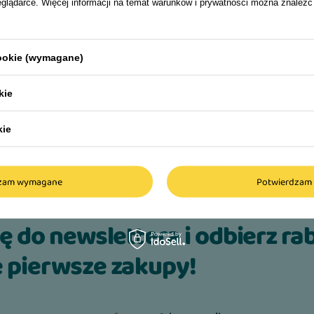
eglądarce. Więcej informacji na temat warunków i prywatności można znaleźć
cookie (wymagane)
kie
kie
dzam wymagane
Potwierdzam 
ię do newslettera i odbierz ra
 pierwsze zakupy!