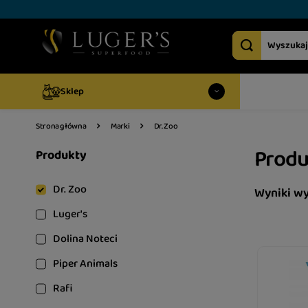
Sklep
Dr. Zoo
Strona główna
Marki
Produ
Produkty
Dr. Zoo
Wyniki w
Luger's
Dolina Noteci
Piper Animals
Rafi