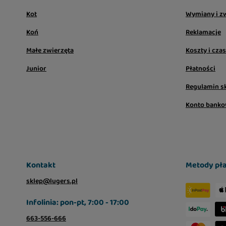
Kot
Wymiany i z
Koń
Reklamacje
Małe zwierzęta
Koszty i cza
Junior
Płatności
Regulamin s
Konto bank
Kontakt
Metody pła
sklep@lugers.pl
Infolinia: pon-pt, 7:00 - 17:00
663-556-666