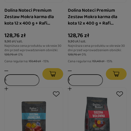
Dolina Noteci Premium
Dolina Noteci Premium
Zestaw Mokra karma dla
Zestaw Mokra karma dla
kota 12 x 400 g + Rafi
kota 12 x 400 g + Rafi
Zbrylający żwirek o zapachu
Zbrylający żwirek o zapachu
128,76 zł
128,76 zł
lawendy Compact 10 l
lawendy Standard 10 l
9,90 zł / szt.
9,90 zł / szt.
Najniższa cena produktu w okresie 30
Najniższa cena produktu w okresie 30
dni przed wprowadzeniem obniżki:
dni przed wprowadzeniem obniżki:
128,76 zł
0%
128,76 zł
0%
Cena regularna:
151,48 zł
-15%
Cena regularna:
151,48 zł
-15%