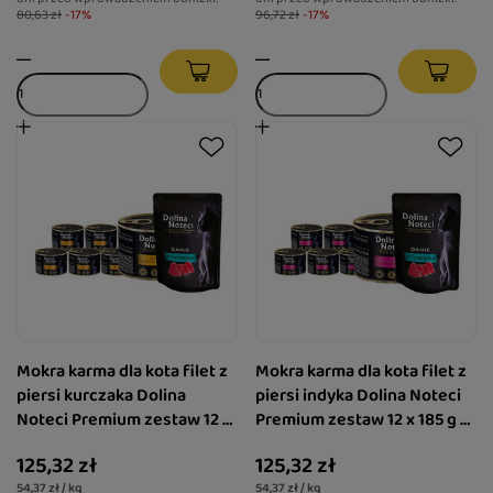
80,63 zł
-17%
96,72 zł
-17%
Mokra karma dla kota filet z
Mokra karma dla kota filet z
piersi kurczaka Dolina
piersi indyka Dolina Noteci
Noteci Premium zestaw 12 x
Premium zestaw 12 x 185 g +
185 g + danie z tuńczyka 85 g
danie z tuńczyka 85 g gratis
125,32 zł
125,32 zł
gratis
54,37 zł / kg
54,37 zł / kg