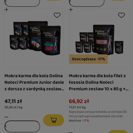
Oszczędzasz -17%
Mokra karma dla kota Dolina
Mokra karma dla kota filet z
Noteci Premium Junior danie
łososia Dolina Noteci
z dorsza z sardynką zestaw
Premium zestaw 10 x 85 g +
10 x 85 g + danie z tuńczyka
danie z tuńczyka 85 g gratis
47,11 zł
66,92 zł
85 g gratis
50,39 zł / kg
71,57 zł / kg
Najniższa cena produktu w okresie 30
dni przed wprowadzeniem obniżki:
80,63 zł
-17%