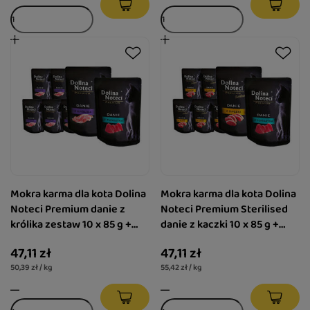
Mokra karma dla kota Dolina
Mokra karma dla kota Dolina
Noteci Premium danie z
Noteci Premium Sterilised
królika zestaw 10 x 85 g +
danie z kaczki 10 x 85 g +
danie z tuńczyka 85 g gratis
danie z tuńczyka 85 g gratis
47,11 zł
47,11 zł
50,39 zł / kg
55,42 zł / kg