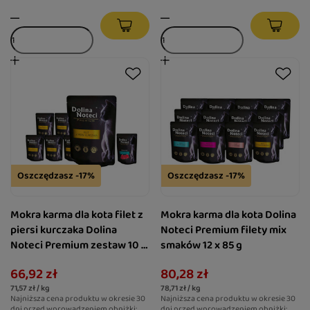
Oszczędzasz -17%
Oszczędzasz -17%
Mokra karma dla kota filet z
Mokra karma dla kota Dolina
piersi kurczaka Dolina
Noteci Premium filety mix
Noteci Premium zestaw 10 x
smaków 12 x 85 g
85 g + danie z tuńczyka 85 g
66,92 zł
80,28 zł
gratis
71,57 zł / kg
78,71 zł / kg
Najniższa cena produktu w okresie 30
Najniższa cena produktu w okresie 30
dni przed wprowadzeniem obniżki:
dni przed wprowadzeniem obniżki: