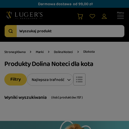
Darmowa dostawa
od 99,00 zł
Dla kota
Strona główna
Marki
Dolina Noteci
Produkty Dolina Noteci dla kota
Filtry
Zmień sortowanie
Najlepsza trafność
Wyniki wyszukiwania
( ilość produktów:
157
)