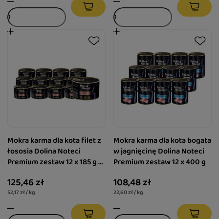
Mokra karma dla kota filet z
Mokra karma dla kota bogata
łososia Dolina Noteci
w jagnięcinę Dolina Noteci
Premium zestaw 12 x 185 g +
Premium zestaw 12 x 400 g
DNP filet z łososia 185 g
125,46 zł
108,48 zł
gratis
52,17 zł / kg
22,60 zł / kg