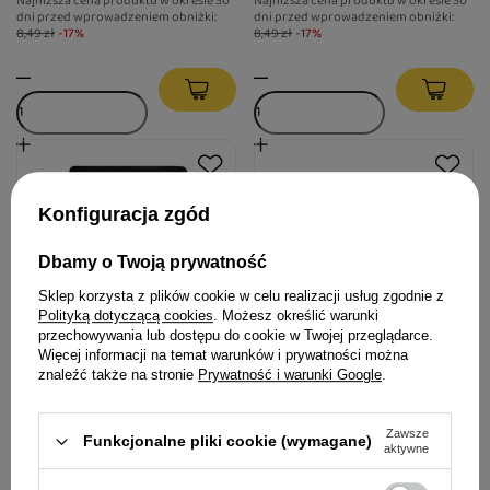
Najniższa cena produktu w okresie 30
Najniższa cena produktu w okresie 30
dni przed wprowadzeniem obniżki:
dni przed wprowadzeniem obniżki:
8,49 zł
-17%
8,49 zł
-17%
Konfiguracja zgód
Dbamy o Twoją prywatność
Sklep korzysta z plików cookie w celu realizacji usług zgodnie z
Polityką dotyczącą cookies
. Możesz określić warunki
Oszczędzasz -18%
przechowywania lub dostępu do cookie w Twojej przeglądarce.
Więcej informacji na temat warunków i prywatności można
znaleźć także na stronie
Prywatność i warunki Google
.
Mokra karma dla kota filet z
Mokra karma dla kota bogata
tuńczyka Dolina Noteci
w jagnięcinę Dolina Noteci
Premium 85 g
Premium 400 g
Zawsze
Funkcjonalne pliki cookie (wymagane)
aktywne
6,99 zł
9,49 zł