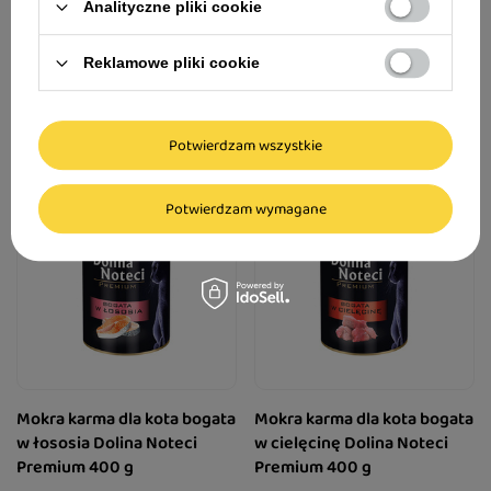
Analityczne pliki cookie
82,24 zł / kg
23,73 zł / kg
Najniższa cena produktu w okresie 30
dni przed wprowadzeniem obniżki:
8,49 zł
-17%
Reklamowe pliki cookie
Potwierdzam wszystkie
Potwierdzam wymagane
Mokra karma dla kota bogata
Mokra karma dla kota bogata
w łososia Dolina Noteci
w cielęcinę Dolina Noteci
Premium 400 g
Premium 400 g