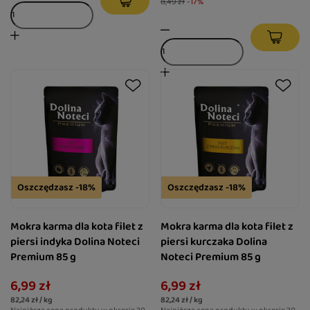
8,49 zł
-17%
Oszczędzasz -18%
Oszczędzasz -18%
Mokra karma dla kota filet z
Mokra karma dla kota filet z
piersi indyka Dolina Noteci
piersi kurczaka Dolina
Premium 85 g
Noteci Premium 85 g
6,99 zł
6,99 zł
82,24 zł / kg
82,24 zł / kg