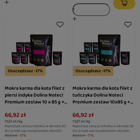
Oszczędzasz -17%
Oszczędzasz -17%
Mokra karma dla kota filet z
Mokra karma dla kota filet z
piersi indyka Dolina Noteci
tuńczyka Dolina Noteci
Premium zestaw 10 x 85 g +
Premium zestaw 10x85 g +
danie z tuńczyka 85 g gratis
danie z tuńczyka 85 g gratis
66,92 zł
66,92 zł
71,57 zł / kg
71,57 zł / kg
Najniższa cena produktu w okresie 30
Najniższa cena produktu w okresie 30
dni przed wprowadzeniem obniżki:
dni przed wprowadzeniem obniżki:
80,63 zł
-17%
80,63 zł
-17%