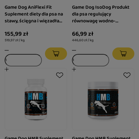
Game Dog AniFlexi Fit
Game Dog IsoDog Produkt
Suplement diety dla psa na
dla psa regulujący
stawy, ścięgna i więzadła
równowagę wodno-
300 g
elektrolitową 150 g
155,99 zł
66,99 zł
519,97 zł / kg
446,60 zł / kg
Game Dog HMB Suplement
Game Dog HMB Suplement