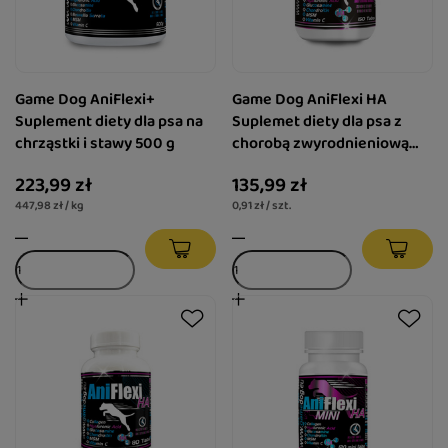
Game Dog AniFlexi+
Game Dog AniFlexi HA
Suplement diety dla psa na
Suplemet diety dla psa z
chrząstki i stawy 500 g
chorobą zwyrodnieniową
stawów i kręgosłupa 150
223,99 zł
135,99 zł
tabletek
447,98 zł / kg
0,91 zł / szt.