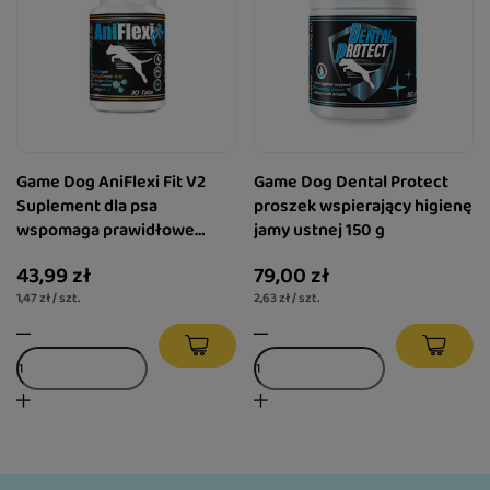
Game Dog AniFlexi Fit V2
Game Dog Dental Protect
Suplement dla psa
proszek wspierający higienę
wspomaga prawidłowe
jamy ustnej 150 g
funkcjonowanie stawów 30
43,99 zł
79,00 zł
tabl.
1,47 zł / szt.
2,63 zł / szt.