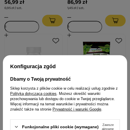
56,99 zł
86,99 zł
0,95 zł / szt.
1,45 zł / szt.
Konfiguracja zgód
Dbamy o Twoją prywatność
Sklep korzysta z plików cookie w celu realizacji usług zgodnie z
Polityką dotyczącą cookies
. Możesz określić warunki
Game Dog Flora Protect
Game Dog Barfer Rose Hip
przechowywania lub dostępu do cookie w Twojej przeglądarce.
Więcej informacji na temat warunków i prywatności można
produkt wspierający układ
Dzika róża suplement diety
znaleźć także na stronie
Prywatność i warunki Google
.
pokarmowy dla psa 60
dla psa 300 g
kapsułek
96,99 zł
31,99 zł
Zawsze
Funkcjonalne pliki cookie (wymagane)
aktywne