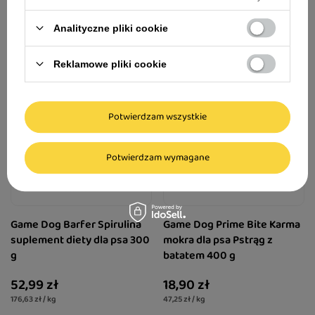
1,62 zł / szt.
106,63 zł / kg
Analityczne pliki cookie
Reklamowe pliki cookie
Potwierdzam wszystkie
Potwierdzam wymagane
Game Dog Barfer Spirulina
Game Dog Prime Bite Karma
suplement diety dla psa 300
mokra dla psa Pstrąg z
g
batatem 400 g
52,99 zł
18,90 zł
176,63 zł / kg
47,25 zł / kg