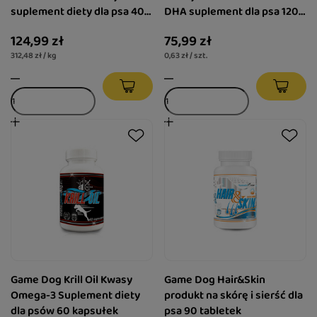
suplement diety dla psa 400
DHA suplement dla psa 120
g
kapsułek
124,99 zł
75,99 zł
312,48 zł / kg
0,63 zł / szt.
Game Dog Krill Oil Kwasy
Game Dog Hair&Skin
Omega-3 Suplement diety
produkt na skórę i sierść dla
dla psów 60 kapsułek
psa 90 tabletek