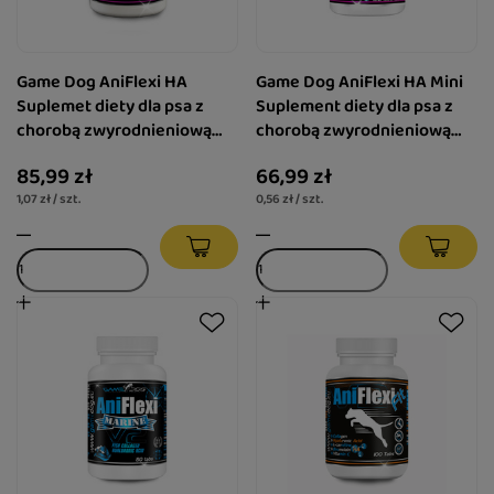
Game Dog AniFlexi HA
Game Dog AniFlexi HA Mini
Suplemet diety dla psa z
Suplement diety dla psa z
chorobą zwyrodnieniową
chorobą zwyrodnieniową
stawów i kręgosłupa 80
stawów i kręgosłupa 120
85,99 zł
66,99 zł
tabletek
tabletek
1,07 zł / szt.
0,56 zł / szt.