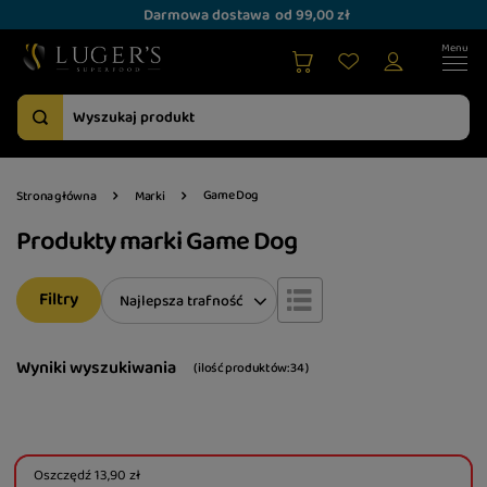
Darmowa dostawa
od 99,00 zł
Game Dog
Strona główna
Marki
Produkty marki Game Dog
Filtry
Zmień sortowanie
Najlepsza trafność
Wyniki wyszukiwania
( ilość produktów:
34
)
Oszczędź
13,90 zł