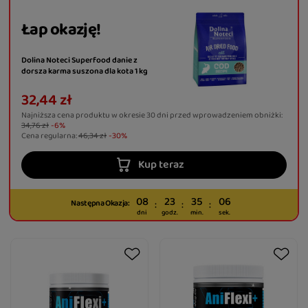
Łap okazję!
Dolina Noteci Superfood danie z
dorsza karma suszona dla kota 1 kg
32,44 zł
Najniższa cena produktu w okresie 30 dni przed wprowadzeniem obniżki:
34,76 zł
-6%
Cena regularna:
46,34 zł
-30%
Kup teraz
08
23
35
06
Następna Okazja:
dni
godz.
min.
sek.