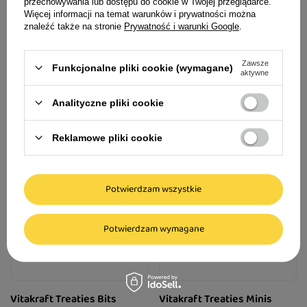
Wątrobą 3 szt.
100 g
przechowywania lub dostępu do cookie w Twojej przeglądarce.
Więcej informacji na temat warunków i prywatności można
znaleźć także na stronie
Prywatność i warunki Google
.
4,59 zł
10,71 zł
176,54 zł / kg
89,25 zł / kg
Najniższa cena produktu w okresie 30
Zawsze
dni przed wprowadzeniem obniżki:
Funkcjonalne pliki cookie (wymagane)
aktywne
11,90 zł
-10%
Analityczne pliki cookie
Reklamowe pliki cookie
Potwierdzam wszystkie
Potwierdzam wymagane
Vitakraft Treaties Bits
Vitakraft Treaties Minis