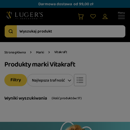
Darmowa dostawa
od 99,00 zł
Vitakraft
Strona główna
Marki
Produkty marki Vitakraft
Filtry
Zmień sortowanie
Najlepsza trafność
Wyniki wyszukiwania
( ilość produktów:
17
)