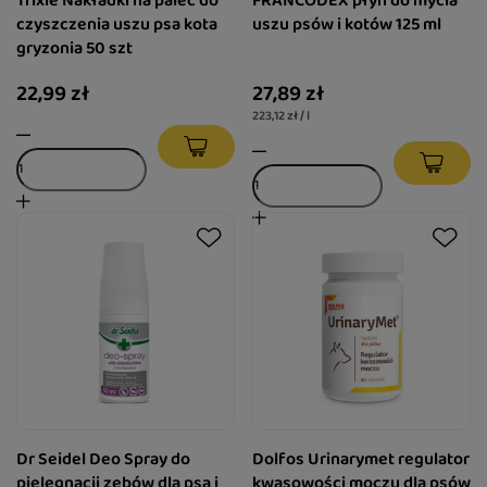
Trixie Nakładki na palec do
FRANCODEX płyn do mycia
czyszczenia uszu psa kota
uszu psów i kotów 125 ml
gryzonia 50 szt
22,99 zł
27,89 zł
223,12 zł / l
Dr Seidel Deo Spray do
Dolfos Urinarymet regulator
pielęgnacji zębów dla psa i
kwasowości moczu dla psów