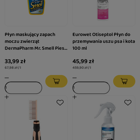
Płyn maskujący zapach
Eurowet Otiseptol Płyn do
moczu zwierząt
przemywania uszu psa i kota
DermaPharm Mr. Smell Pies
100 ml
500ml
33,99 zł
45,99 zł
67,98 zł / l
459,90 zł / l