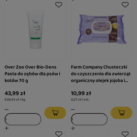
Over Zoo Over Bio-Dens
Farm Company Chusteczki
Pasta do zębów dla psów i
do czyszczenia dla zwierząt
kotów 70 g
organiczny olejek jojoba i
malwa 40 szt.
43,99 zł
10,99 zł
628,43 zł / kg
0,27 zł / szt.