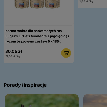
11,68 zł / kg
Karma mokra dla psów małych ras
Luger's Little's Moments z jagnięciną i
ryżem brązowym zestaw 6 x 185 g
30,06 zł
27,08 zł / kg
Porady i inspiracje