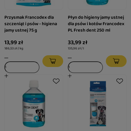
Przysmak Francodex dla
Płyn do higieny jamy ustnej
szczeniąt i psów - higiena
dla psów i kotów Francodex
jamy ustnej 75 g
PL Fresh dent 250 ml
13,99 zł
33,99 zł
186,53 zł / kg
135,96 zł / l