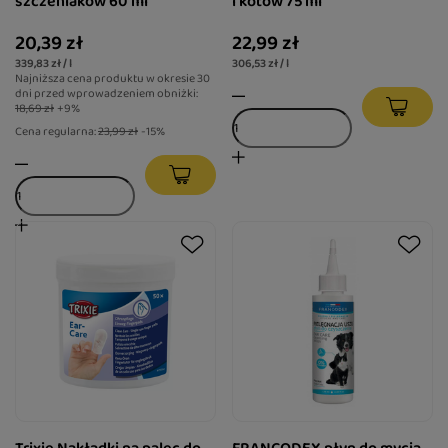
szczeniaków 60 ml
i kotów 75 ml
20,39 zł
22,99 zł
339,83 zł / l
306,53 zł / l
Najniższa cena produktu w okresie 30
dni przed wprowadzeniem obniżki:
18,69 zł
+9%
Cena regularna:
23,99 zł
-15%