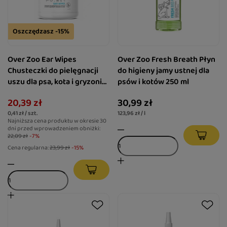
Oszczędzasz -15%
Over Zoo Ear Wipes
Over Zoo Fresh Breath Płyn
Chusteczki do pielęgnacji
do higieny jamy ustnej dla
uszu dla psa, kota i gryzoni
psów i kotów 250 ml
50 szt.
20,39 zł
30,99 zł
0,41 zł / szt.
123,96 zł / l
Najniższa cena produktu w okresie 30
dni przed wprowadzeniem obniżki:
22,09 zł
-7%
Cena regularna:
23,99 zł
-15%