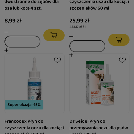
dwustronne do zębów dla
czyszczenia uszu dla kociąt i
psa lub kota 4 szt.
szczeniaków 60 ml
8,99 zł
25,99 zł
433,17 zł / l
Super okazja -15%
Francodex Płyn do
Dr Seidel Płyn do
czyszczenia oczu dla kociąt i
przemywania oczu dla psów