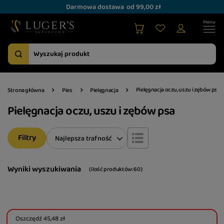
Darmowa dostawa
od 99,00 zł
Pielęgnacja oczu, uszu i zębów psa
Strona główna
Pies
Pielęgnacja
Pielęgnacja oczu, uszu i zębów psa
Filtry
Zmień sortowanie
Najlepsza trafność
Wyniki wyszukiwania
( ilość produktów:
60
)
Oszczędź
45,48 zł