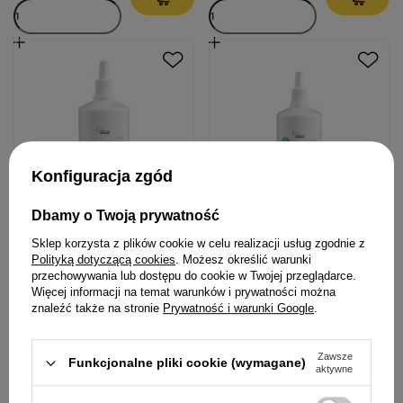
Konfiguracja zgód
Dbamy o Twoją prywatność
Over Zoo Over Otimax Płyn
Over Zoo Over Optic Drop
Sklep korzysta z plików cookie w celu realizacji usług zgodnie z
do pielęgnacji uszu psów i
Płyn do oczu dla psów i
Polityką dotyczącą cookies
. Możesz określić warunki
przechowywania lub dostępu do cookie w Twojej przeglądarce.
kotów 130 ml
kotów 40 ml
Więcej informacji na temat warunków i prywatności można
znaleźć także na stronie
Prywatność i warunki Google
.
28,99 zł
15,99 zł
223,00 zł / l
399,75 zł / l
Zawsze
Funkcjonalne pliki cookie (wymagane)
aktywne