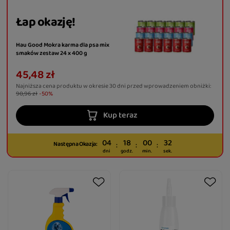
Łap okazję!
Hau Good Mokra karma dla psa mix
smaków zestaw 24 x 400 g
45,48 zł
Najniższa cena produktu w okresie 30 dni przed wprowadzeniem obniżki:
90,96 zł
-50%
Kup teraz
04
18
00
30
Następna Okazja:
dni
godz.
min.
sek.