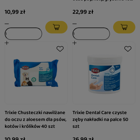
szt
10,99 zł
22,99 zł
Trixie Chusteczki nawilżane
Trixie Dental Care czyste
do oczu z aloesem dla psów,
zęby nakładki na palce 50
kotów i królików 40 szt
szt
10,99 zł
26,99 zł