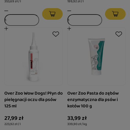
353,69 zł / l
199,92 zł / l
Over Zoo Wow Dogs! Płyn do
Over Zoo Pasta do zębów
pielęgnacji oczu dla psów
enzymatyczna dla psów i
125 ml
kotów 100 g
27,99 zł
33,99 zł
223,92 zł / l
339,90 zł / kg