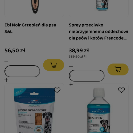
Ebi Noir Grzebień dla psa
Spray przeciwko
S&L
nieprzyjemnemu oddechowi
dla psów i kotów Francodex
100 ml
56,50 zł
38,99 zł
389,90 zł / l