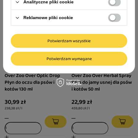
Analityczne pliki cookie
Reklamowe pliki cookie
Potwierdzam wszystkie
Potwierdzam wymagane
Over Zoo Over Optic Drop
Over Zoo Over Herbal Spray
Płyn do oczu dla psów i
Płyn do jamy usnej dla psów
kotów 130 ml
i kotów 50 ml
30,99 zł
22,99 zł
238,38 zł / l
459,80 zł / l