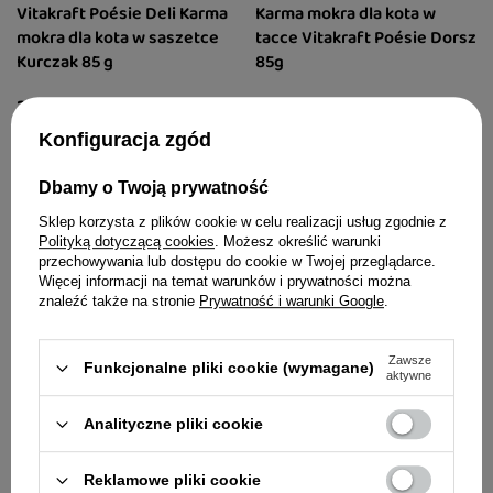
Vitakraft Poésie Deli Karma
Karma mokra dla kota w
mokra dla kota w saszetce
tacce Vitakraft Poésie Dorsz
Kurczak 85 g
85g
3,59 zł
3,39 zł
42,24 zł / kg
39,88 zł / kg
Konfiguracja zgód
Dbamy o Twoją prywatność
Sklep korzysta z plików cookie w celu realizacji usług zgodnie z
Polityką dotyczącą cookies
. Możesz określić warunki
przechowywania lub dostępu do cookie w Twojej przeglądarce.
Więcej informacji na temat warunków i prywatności można
znaleźć także na stronie
Prywatność i warunki Google
.
Zawsze
Funkcjonalne pliki cookie (wymagane)
aktywne
Analityczne pliki cookie
Vitakraft Poésie Karma dla
Przysmak dla kota Vitakraft
Reklamowe pliki cookie