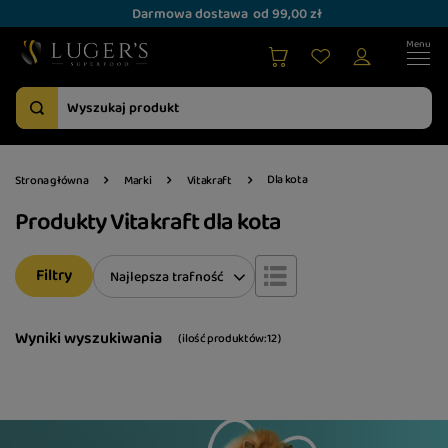
Darmowa dostawa
od 99,00 zł
Dla kota
Strona główna
Marki
Vitakraft
Produkty Vitakraft dla kota
Filtry
Zmień sortowanie
Najlepsza trafność
Wyniki wyszukiwania
( ilość produktów:
12
)