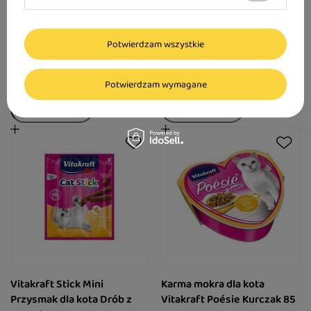
kota w tacce Wołowina 85 g
Stick Mini Dorsz z
Czarniakiem 3 szt.
Potwierdzam wszystkie
3,69 zł
4,59 zł
43,41 zł / kg
176,54 zł / kg
Potwierdzam wymagane
Vitakraft Stick Mini
Karma mokra dla kota
Przysmak dla kota Drób z
Vitakraft Poésie Kurczak 85