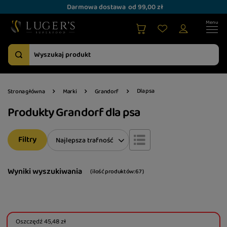
Darmowa dostawa
od 99,00 zł
Dla psa
Strona główna
Marki
Grandorf
Produkty Grandorf dla psa
Filtry
Zmień sortowanie
Najlepsza trafność
Wyniki wyszukiwania
( ilość produktów:
67
)
Oszczędź
45,48 zł