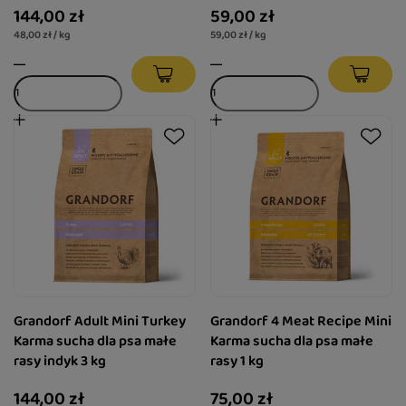
144,00 zł
59,00 zł
ras 3 kg
48,00 zł / kg
59,00 zł / kg
Grandorf Adult Mini Turkey
Grandorf 4 Meat Recipe Mini
Karma sucha dla psa małe
Karma sucha dla psa małe
rasy indyk 3 kg
rasy 1 kg
144,00 zł
75,00 zł