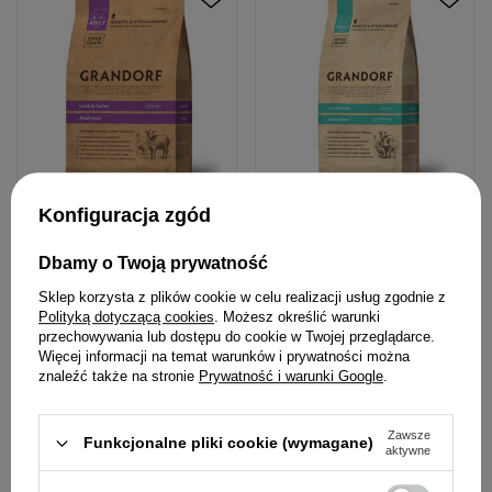
Konfiguracja zgód
Grandorf Lamb & Turkey
Grandorf 4 Meat Recipe
Karma sucha dla psa rasy
allergy Karma sucha dla kota
Dbamy o Twoją prywatność
duże jagnięcina i indyk 3 kg
domowego 2 kg
Sklep korzysta z plików cookie w celu realizacji usług zgodnie z
144,00 zł
119,00 zł
Polityką dotyczącą cookies
. Możesz określić warunki
48,00 zł / kg
59,50 zł / kg
przechowywania lub dostępu do cookie w Twojej przeglądarce.
Więcej informacji na temat warunków i prywatności można
znaleźć także na stronie
Prywatność i warunki Google
.
Zawsze
Funkcjonalne pliki cookie (wymagane)
aktywne