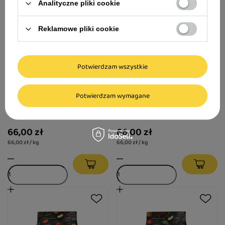
Analityczne pliki cookie
Reklamowe pliki cookie
Potwierdzam wszystkie
Grandorf Dog Fresh Duck
Grandorf Fresh Salmon
Potwierdzam wymagane
Sucha karma dla psa świeża
Medium & Maxi Karma sucha
kaczka 1 kg
dla psa łosoś 1 kg
66,00 zł
66,00 zł
66,00 zł / kg
66,00 zł / kg