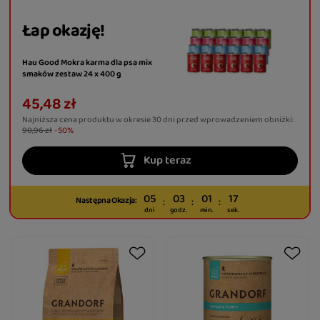
Łap okazję!
Hau Good Mokra karma dla psa mix
smaków zestaw 24 x 400 g
45,48 zł
Najniższa cena produktu w okresie 30 dni przed wprowadzeniem obniżki:
90,96 zł
-50%
Kup teraz
05
03
01
16
Następna Okazja:
dni
godz.
min.
sek.