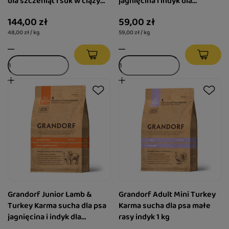
dla szczeniąt i suk w ciąży
jagnięcina i indyk dla
jagnięcina i indyk 3 kg
juniorów średnich i dużych
144,00 zł
59,00 zł
ras 1 kg
48,00 zł / kg
59,00 zł / kg
Grandorf Junior Lamb &
Grandorf Adult Mini Turkey
Turkey Karma sucha dla psa
Karma sucha dla psa małe
jagnięcina i indyk dla
rasy indyk 1 kg
juniorów średnich i dużych