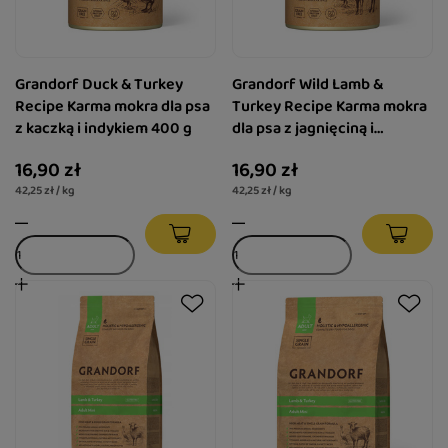
Grandorf Duck & Turkey
Grandorf Wild Lamb &
Recipe Karma mokra dla psa
Turkey Recipe Karma mokra
z kaczką i indykiem 400 g
dla psa z jagnięciną i
indykiem 400 g
16,90 zł
16,90 zł
42,25 zł / kg
42,25 zł / kg