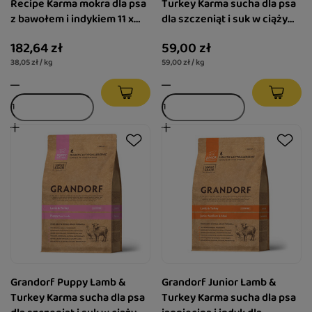
Recipe Karma mokra dla psa
Turkey Karma sucha dla psa
z bawołem i indykiem 11 x
dla szczeniąt i suk w ciąży
400 g + 1 gratis
jagnięcina i indyk 1 kg
182,64 zł
59,00 zł
38,05 zł / kg
59,00 zł / kg
Grandorf Puppy Lamb &
Grandorf Junior Lamb &
Turkey Karma sucha dla psa
Turkey Karma sucha dla psa