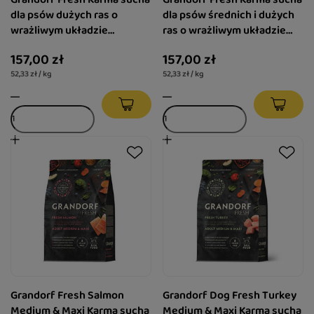
dla psów dużych ras o
dla psów średnich i dużych
wrażliwym układzie
ras o wrażliwym układzie
pokarmowym lub skłonnych
pokarmowym Kaczka 3kg
157,00 zł
157,00 zł
do alergii Jagnięcina 3 kg
52,33 zł / kg
52,33 zł / kg
Grandorf Fresh Salmon
Grandorf Dog Fresh Turkey
Medium & Maxi Karma sucha
Medium & Maxi Karma sucha