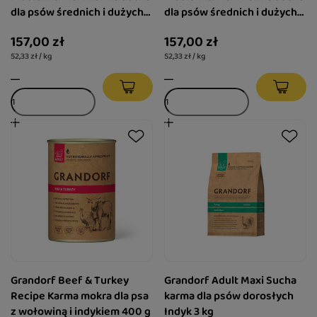
dla psów średnich i dużych
dla psów średnich i dużych
ras o zdrowej skórze i
ras o wrażliwym układzie
157,00 zł
157,00 zł
sierści lub skłonnych do
pokarmowym Indyk 3kg
52,33 zł / kg
52,33 zł / kg
alergii Łosoś 3kg
Grandorf Beef & Turkey
Grandorf Adult Maxi Sucha
Recipe Karma mokra dla psa
karma dla psów dorosłych
z wołowiną i indykiem 400 g
Indyk 3 kg