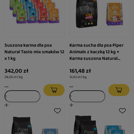
Suszona karma dla psa
Karma sucha dla psa Piper
Natural Taste mix smaków 12
Animals z kaczką 12 kg +
x 1 kg
Karma suszona Natural
Taste Kurka Wodna 1 kg
342,00 zł
161,48 zł
28,50 zł / kg
12,42 zł / kg