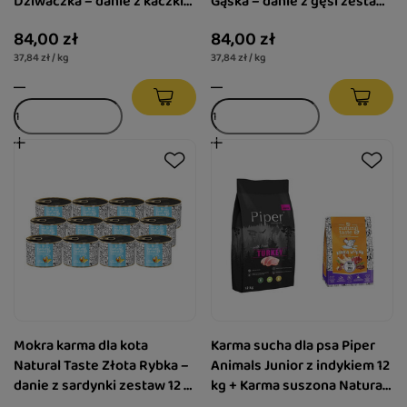
Dziwaczka – danie z kaczki
Gąska – danie z gęsi zestaw
zestaw 12 x 185 g
12 x 185 g
84,00 zł
84,00 zł
37,84 zł / kg
37,84 zł / kg
Mokra karma dla kota
Karma sucha dla psa Piper
Natural Taste Złota Rybka –
Animals Junior z indykiem 12
danie z sardynki zestaw 12 x
kg + Karma suszona Natural
185 g
Taste Kurka Wodna 1 kg