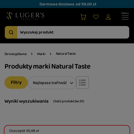
Darmowa dostawa
od 99,00 zł
Natural Taste
Strona główna
Marki
Produkty marki Natural Taste
Filtry
Zmień sortowanie
Najlepsza trafność
Wyniki wyszukiwania
( ilość produktów:
51
)
Oszczędź
45,48 zł