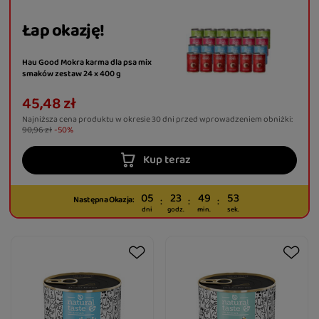
Łap okazję!
Hau Good Mokra karma dla psa mix
smaków zestaw 24 x 400 g
45,48 zł
Najniższa cena produktu w okresie 30 dni przed wprowadzeniem obniżki:
90,96 zł
-50%
Kup teraz
05
23
49
52
Następna Okazja:
dni
godz.
min.
sek.