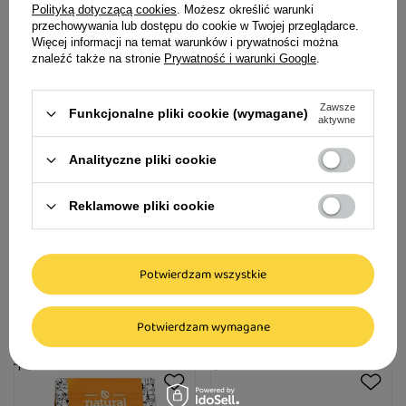
Polityką dotyczącą cookies
. Możesz określić warunki
przechowywania lub dostępu do cookie w Twojej przeglądarce.
Więcej informacji na temat warunków i prywatności można
znaleźć także na stronie
Prywatność i warunki Google
.
Zawsze
Funkcjonalne pliki cookie (wymagane)
aktywne
Analityczne pliki cookie
Karma suszona dla psa
Karma suszona dla psa
Natural Taste Dziki Dzik 1 kg
Natural Taste Wściekły Byk 1
Reklamowe pliki cookie
kg
29,99 zł
29,99 zł
Potwierdzam wszystkie
29,99 zł / kg
29,99 zł / kg
Potwierdzam wymagane