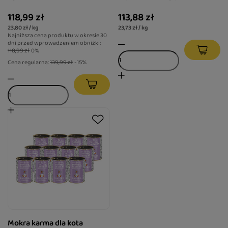
x 400 g
118,99 zł
113,88 zł
23,80 zł / kg
23,73 zł / kg
Najniższa cena produktu w okresie 30
dni przed wprowadzeniem obniżki:
118,99 zł
0%
Cena regularna:
139,99 zł
-15%
Mokra karma dla kota