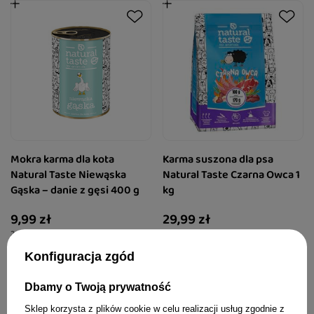
Mokra karma dla kota
Karma suszona dla psa
Natural Taste Niewąska
Natural Taste Czarna Owca 1
Gąska – danie z gęsi 400 g
kg
9,99 zł
29,99 zł
24,98 zł / kg
29,99 zł / kg
Konfiguracja zgód
Dbamy o Twoją prywatność
Sklep korzysta z plików cookie w celu realizacji usług zgodnie z