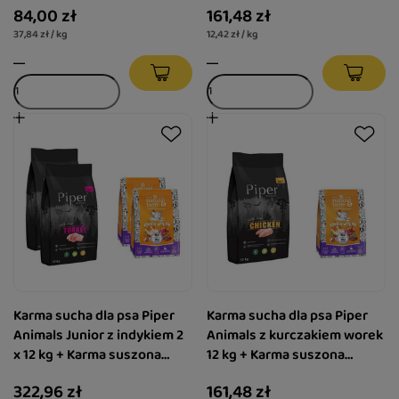
84,00 zł
161,48 zł
37,84 zł / kg
12,42 zł / kg
Karma sucha dla psa Piper
Karma sucha dla psa Piper
Animals Junior z indykiem 2
Animals z kurczakiem worek
x 12 kg + Karma suszona
12 kg + Karma suszona
Natural Taste Kurka Wodna 2
Natural Taste Kurka Wodna 1
322,96 zł
161,48 zł
x 1 kg
kg