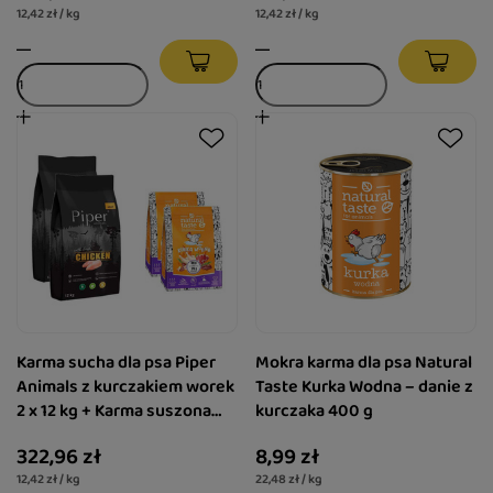
12,42 zł / kg
12,42 zł / kg
Karma sucha dla psa Piper
Mokra karma dla psa Natural
Animals z kurczakiem worek
Taste Kurka Wodna – danie z
2 x 12 kg + Karma suszona
kurczaka 400 g
Natural Taste Kurka Wodna 2
322,96 zł
8,99 zł
x 1 kg
12,42 zł / kg
22,48 zł / kg