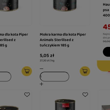
Hau
psa
400
45
a dla kota Piper
Mokra karma dla kota Piper
Najni
dni p
erilised z
Animals Sterilised z
90,96
185 g
tuńczykiem 185 g
5,05 zł
27,30 zł / kg