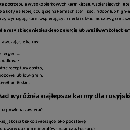
ta potrzebują wysokobiałkowych karm kitten, wspierających int
łe koty najlepiej czują się na karmach sterilised, indoor lub high-
rzy wymagają karm wspierających nerki i układ moczowy, o niższe
dla rosyjskiego niebieskiego z alergią lub wrażliwym żołądkie
prawdzają się karmy:
llergenic,
białkowe,
atne receptury gastro,
ożowe lub low-grain,
ive/hair & skin.
ład wyróżnia najlepsze karmy dla rosyjsk
rma powinna zawierać:
iej jakości białko zwierzęce jako podstawę,
olowany poziom minerałów (magnezu, fosforu),