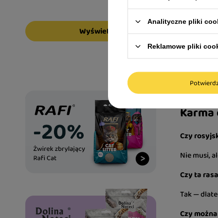
Najlepiej s
high-
Analityczne pliki coo
Wyświetl
steri
hair &
Reklamowe pliki coo
mokre
sensi
Potwier
Odpowiedni
Karma 
Czy rosyjs
Nie musi, a
Czy ta ras
Tak — dlat
Czy można