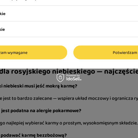
prawdzają się karmy:
meat i grain-free — lekkostrawne i bogate odżywczo,
kie
lised lub indoor — dla kotów mało aktywnych i po kastracji,
 skin — dla skóry i gęstej sierści,
kie
 karmy premium — dla wsparcia dróg moczowych,
tive/hypoallergenic — dla zwierząt z delikatnym żołądkiem.
dzam wymagane
Potwierdzam 
a dieta pozwala utrzymać piękne futro, zdrową skórę i właściwą 
dla rosyjskiego niebieskiego — najczęści
ki niebieski musi jeść mokrą karmę?
le jest to bardzo zalecane — wspiera układ moczowy i ogranicza r
a jest podatna na alergie pokarmowe?
ego najlepiej wybierać karmy o prostym, wysokomięsnym składzie.
 podawać karmę bezzbożową?