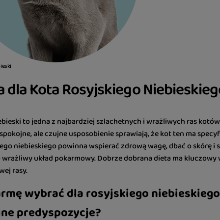
ieski
 dla Kota Rosyjskiego Niebieskieg
ebieski to jedna z najbardziej szlachetnych i wrażliwych ras kotó
z spokojne, ale czujne usposobienie sprawiają, że kot ten ma sp
kiego niebieskiego powinna wspierać zdrową wagę, dbać o skórę 
o wrażliwy układ pokarmowy. Dobrze dobrana dieta ma kluczowy 
wej rasy.
rmę wybrać dla rosyjskiego niebieskiego,
lne predyspozycje?