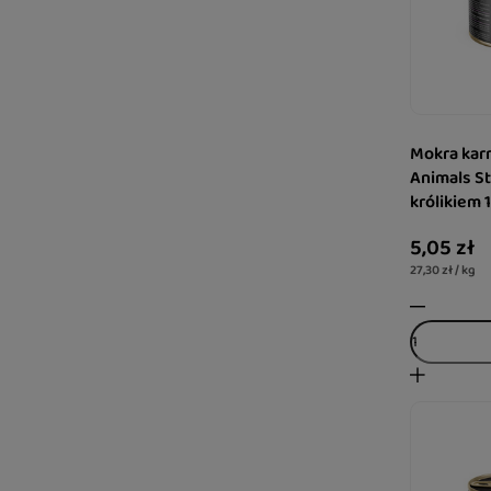
Mokra karm
Animals St
królikiem 
5,05 zł
27,30 zł / kg