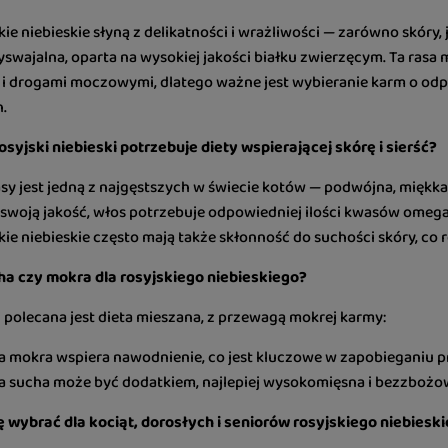
kie niebieskie słyną z delikatności i wrażliwości — zarówno skóry,
swajalna, oparta na wysokiej jakości białku zwierzęcym. Ta ras
i drogami moczowymi, dlatego ważne jest wybieranie karm o odpow
.
syjski niebieski potrzebuje diety wspierającej skórę i sierść?
rasy jest jedną z najgęstszych w świecie kotów — podwójna, mięk
swoją jakość, włos potrzebuje odpowiedniej ilości kwasów omega-
kie niebieskie często mają także skłonność do suchości skóry, c
a czy mokra dla rosyjskiego niebieskiego?
 polecana jest dieta mieszana, z przewagą mokrej karmy:
 mokra wspiera nawodnienie, co jest kluczowe w zapobiegani
 sucha może być dodatkiem, najlepiej wysokomięsna i bezzbożow
 wybrać dla kociąt, dorosłych i seniorów rosyjskiego niebiesk