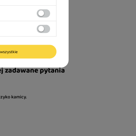
wszystkie
masę ciała.
ej zadawane pytania
yzyko kamicy.