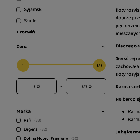
Syjamski
Koty rosyjs
dobrze przy
Sfinks
pęcherzem 
+ rozwiń
mieszanych
Dlaczego ro
Cena
Sierść tej 
1
171
zachowała 
Koty rosyjs
zł
-
zł
Karma such
Najbardziej
Marka
Karma
Karma
Rafi
33
Luger's
32
Jaką karmę
Dolina Noteci Premium
30