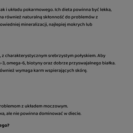
 jak i układu pokarmowego. Ich dieta powinna być lekka,
a ma również naturalną skłonność do problemów z
iedniej mineralizacji, najlepiej mokrych lub
ka, z charakterystycznym srebrzystym połyskiem. Aby
3, omega-6, biotyny oraz dobrze przyswajalnego białka.
o również wymaga karm wspierających skórę.
u problemom z układem moczowym.
a, ale nie powinna dominować w diecie.
iego?