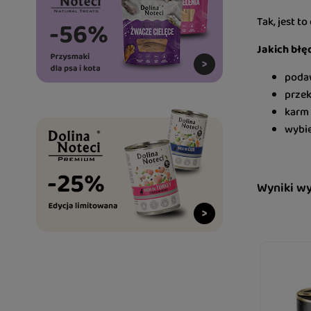
Tak, jest to
Jakich błę
poda
przek
karm 
wybie
Wyniki w