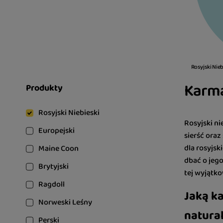
Rosyjski Nieb
Karma
Produkty
Rosyjski Niebieski
Rosyjski ni
Europejski
sierść ora
dla rosyjs
Maine Coon
dbać o jeg
Brytyjski
tej wyjątko
Ragdoll
Jaką ka
Norweski Leśny
natura
Perski