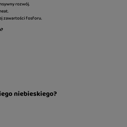
ensywny rozwój.
meat.
j zawartości fosforu.
m?
iego niebieskiego?