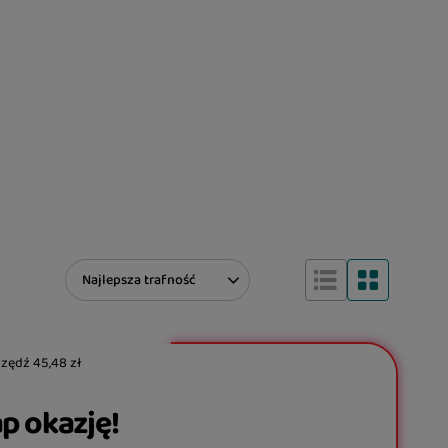
Zmień sortowanie
Najlepsza trafność
czędź
45,48 zł
p okazję!