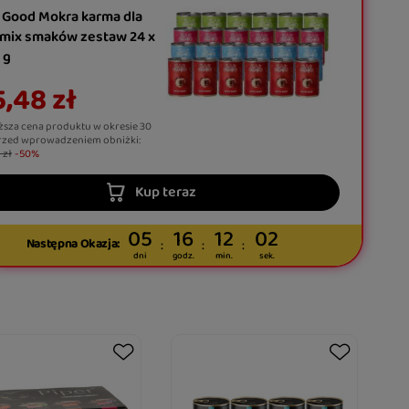
 Good Mokra karma dla
 mix smaków zestaw 24 x
 g
,48 zł
ższa cena produktu w okresie 30
rzed wprowadzeniem obniżki:
 zł
-50%
Kup teraz
05
16
12
01
Następna Okazja:
dni
godz.
min.
sek.