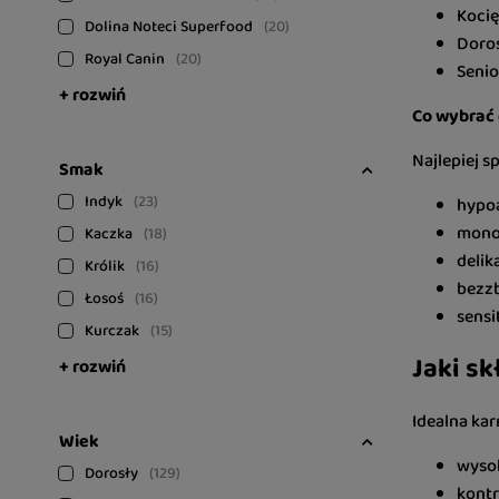
Kocię
Dolina Noteci Superfood
20
Doros
Royal Canin
20
Senio
+ rozwiń
Co wybrać 
Najlepiej s
Smak
Indyk
23
hypoa
mono
Kaczka
18
delik
Królik
16
bezzb
Łosoś
16
sensit
Kurczak
15
Jaki sk
+ rozwiń
Idealna ka
Wiek
wysok
Dorosły
129
kontr