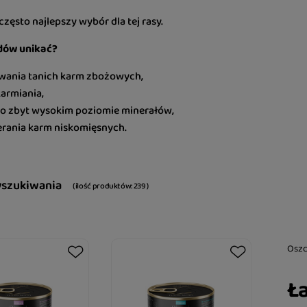
 często najlepszy wybór dla tej rasy.
dów unikać?
wania tanich karm zbożowych,
armiania,
o zbyt wysokim poziomie minerałów,
rania karm niskomięsnych.
yszukiwania
( ilość produktów:
239
)
Osz
Ła