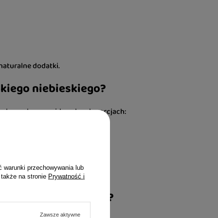
naturalne dodatki.
skiego niebieskiego?
gularnych, przewidywalnych porcjach:
ć warunki przechowywania lub
a na szczupłego.
 także na stronie
Prywatność i
iego – które wybrać?
Zawsze aktywne