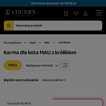
Darmowa dostawa
od 99,00 zł
z królikiem
Strona główna
Marki
MAU
Karma dla kota MAU z królikiem
Filtry
Zmień sortowanie
Najlepsza trafność
Wyniki wyszukiwania
( ilość produktów:
7
)
Oszczędź
45,48 zł