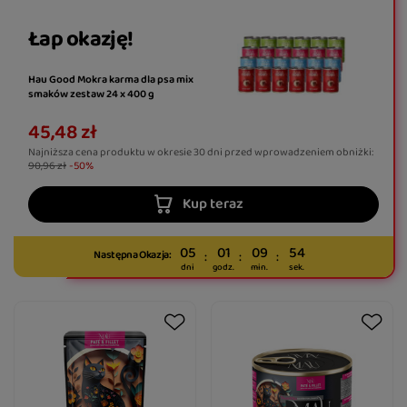
Łap okazję!
Hau Good Mokra karma dla psa mix
smaków zestaw 24 x 400 g
45,48 zł
Najniższa cena produktu w okresie 30 dni przed wprowadzeniem obniżki:
90,96 zł
-50%
Kup teraz
05
01
09
53
Następna Okazja:
dni
godz.
min.
sek.