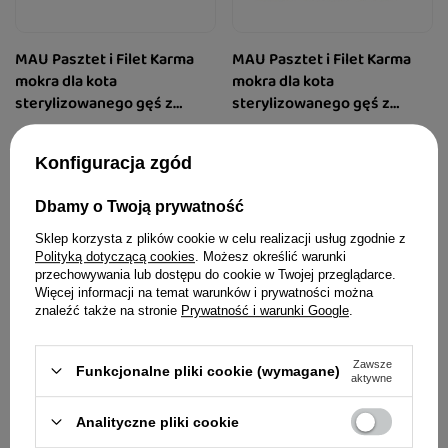
MAU Pasztet i Filet Karma
MAU Pasztet i Filet Karma
mokra dla kota
mokra dla kota
sterylizowanego gęś z
sterylizowanego gęś z
królikiem i malinami zestaw
królikiem i malinami zestaw
32,94 zł
45,42 zł
6 x 185 g
6 x 400 g
Konfiguracja zgód
29,68 zł / kg
18,93 zł / kg
Dbamy o Twoją prywatność
Sklep korzysta z plików cookie w celu realizacji usług zgodnie z
Polityką dotyczącą cookies
. Możesz określić warunki
przechowywania lub dostępu do cookie w Twojej przeglądarce.
Więcej informacji na temat warunków i prywatności można
znaleźć także na stronie
Prywatność i warunki Google
.
Zawsze
Funkcjonalne pliki cookie (wymagane)
aktywne
Analityczne pliki cookie