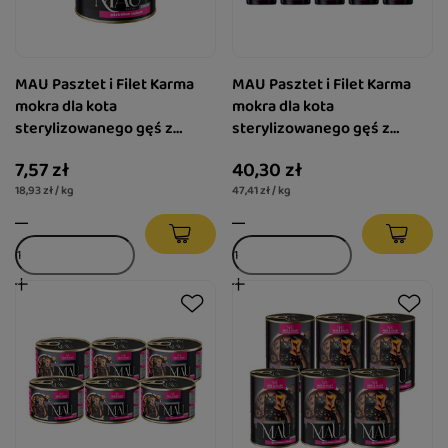
MAU Pasztet i Filet Karma
MAU Pasztet i Filet Karma
mokra dla kota
mokra dla kota
sterylizowanego gęś z
sterylizowanego gęś z
królikiem i malinami 400 g
królikiem i malinami zestaw
7,57 zł
40,30 zł
10 x 85 g
18,93 zł / kg
47,41 zł / kg