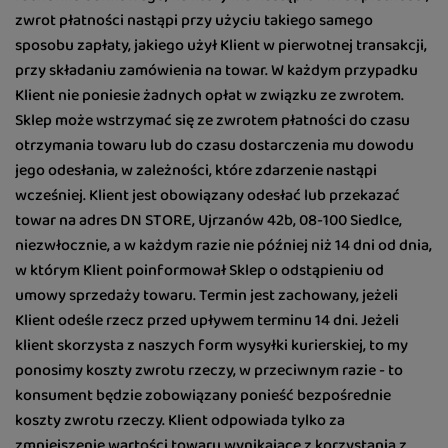
zwrot płatności nastąpi przy użyciu takiego samego
sposobu zapłaty, jakiego użył Klient w pierwotnej transakcji,
przy składaniu zamówienia na towar. W każdym przypadku
Klient nie poniesie żadnych opłat w związku ze zwrotem.
Sklep może wstrzymać się ze zwrotem płatności do czasu
otrzymania towaru lub do czasu dostarczenia mu dowodu
jego odesłania, w zależności, które zdarzenie nastąpi
wcześniej. Klient jest obowiązany odesłać lub przekazać
towar na adres DN STORE, Ujrzanów 42b, 08-100 Siedlce,
niezwłocznie, a w każdym razie nie później niż 14 dni od dnia,
w którym Klient poinformował Sklep o odstąpieniu od
umowy sprzedaży towaru. Termin jest zachowany, jeżeli
Klient odeśle rzecz przed upływem terminu 14 dni. Jeżeli
klient skorzysta z naszych form wysyłki kurierskiej, to my
ponosimy koszty zwrotu rzeczy, w przeciwnym razie - to
konsument będzie zobowiązany ponieść bezpośrednie
koszty zwrotu rzeczy. Klient odpowiada tylko za
zmniejszenie wartości towaru wynikające z korzystania z