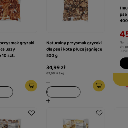
Hau
psa
400
45
 przysmak gryzaki
Naturalny przysmak gryzaki
Najni
dni p
ota uszy
dla psa i kota płuca jagnięce
90,96
10 szt.
500 g
34,99 zł
69,98 zł / kg