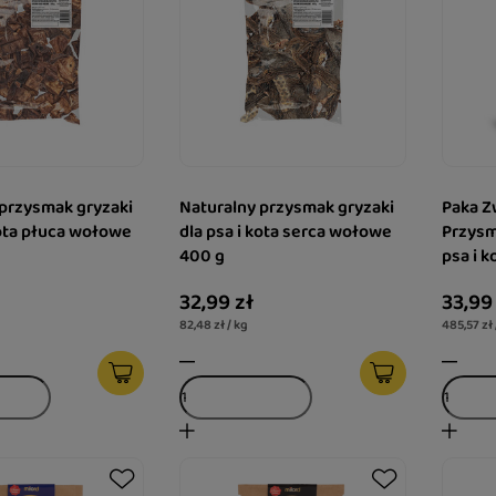
 przysmak gryzaki
Naturalny przysmak gryzaki
Paka Z
kota płuca wołowe
dla psa i kota serca wołowe
Przysm
400 g
psa i k
32,99 zł
33,99
82,48 zł / kg
485,57 zł 