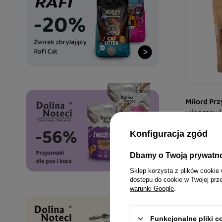
Milord Prz
wieprzowi
Konfiguracja zgód
18,99 zł
474,75 zł / kg
Dbamy o Twoją prywatn
Sklep korzysta z plików cookie 
dostępu do cookie w Twojej prz
warunki Google
.
Funkcjonalne pliki 