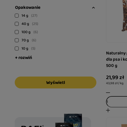
Opakowanie
14 g
27
40 g
25
100 g
6
70 g
6
10 g
5
Naturalny
+ rozwiń
dla psa i 
500 g
21,99 zł
Wyświetl
43,98 zł / kg