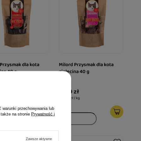
 Przysmak dla kota
Milord Przysmak dla kota
na 40 g
cielęcina 40 g
zł
21,99 zł
/ kg
549,75 zł / kg
ć warunki przechowywania lub
 także na stronie
Prywatność i
Zawsze aktywne