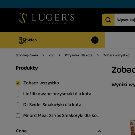
Sklep
Zobacz wszystko
Strona główna
Kot
Przysmaki dla kota
Zobac
Produkty
Zobacz wszystko
Wyniki w
Liofilizowane przysmaki dla kota
Dr Seidel Smakołyki dla kota
Milord Meat Strips Smakołyki dla kota
Cena