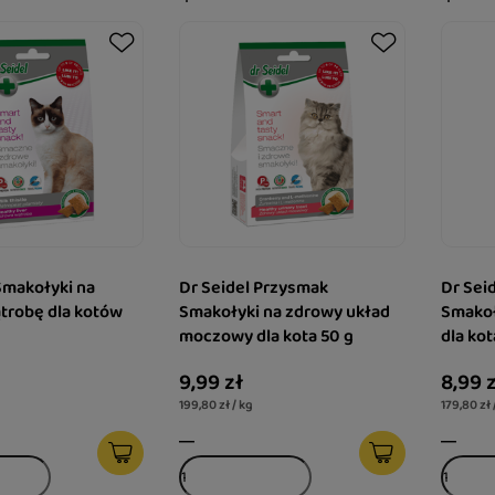
Smakołyki na
Dr Seidel Przysmak
Dr Sei
trobę dla kotów
Smakołyki na zdrowy układ
Smakoł
moczowy dla kota 50 g
dla kot
9,99 zł
8,99 
199,80 zł / kg
179,80 zł 