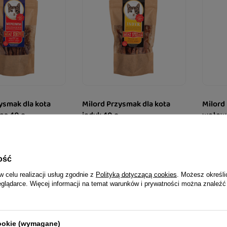
ysmak dla kota
Milord Przysmak dla kota
Milord
na 40 g
indyk 40 g
wołowi
17,99 zł
18,99 
449,75 zł / kg
474,75 zł 
ość
w celu realizacji usług zgodnie z
Polityką dotyczącą cookies
. Możesz określi
eglądarce. Więcej informacji na temat warunków i prywatności można znaleźć
cookie (wymagane)