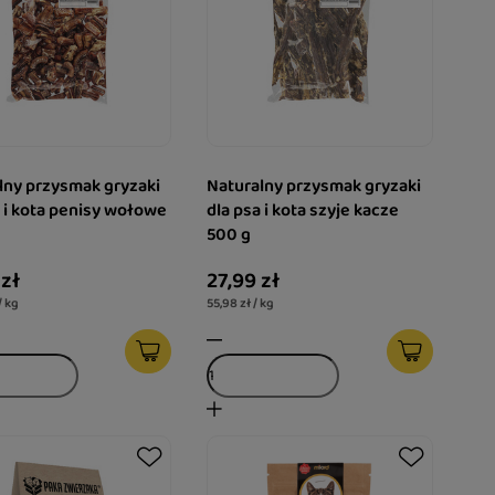
lny przysmak gryzaki
Naturalny przysmak gryzaki
a i kota penisy wołowe
dla psa i kota szyje kacze
500 g
 zł
27,99 zł
/ kg
55,98 zł / kg