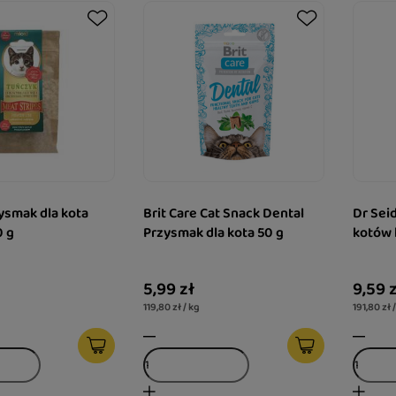
ysmak dla kota
Brit Care Cat Snack Dental
Dr Sei
0 g
Przysmak dla kota 50 g
kotów 
5,99 zł
9,59 
119,80 zł / kg
191,80 zł 