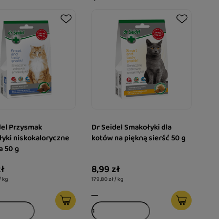
del Przysmak
Dr Seidel Smakołyki dla
yki niskokaloryczne
kotów na piękną sierść 50 g
a 50 g
zł
8,99 zł
/ kg
179,80 zł / kg