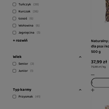
Tuńczyk
38
Kurczak
36
Łosoś
6
Wołowina
6
Jagnięcina
5
+ rozwiń
Naturalny
dla psa i k
500 g
Wiek
37,99 zł
Senior
3
75,98 zł / kg
Junior
1
Typ karmy
Przysmak
41