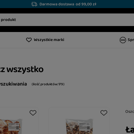
Darmowa dostawa
od 99,00 zł
Wszystkie marki
Sp
z wszystko
yszukiwania
( ilość produktów:
179
)
Osz
Ła