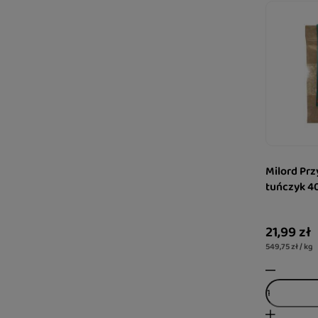
Milord Prz
tuńczyk 4
21,99 zł
549,75 zł / kg