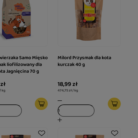
wierzaka Samo Mięsko
Milord Przysmak dla kota
ak liofilizowany dla
kurczak 40 g
ota Jagnięcina 70 g
 zł
18,99 zł
/ kg
474,75 zł / kg