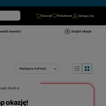
Koszyk
Polubione
Zaloguj się
rawdź nowości
Znajdź okazje
Zmień sortowanie
Najlepsza trafność
czędź
45,48 zł
p okazję!