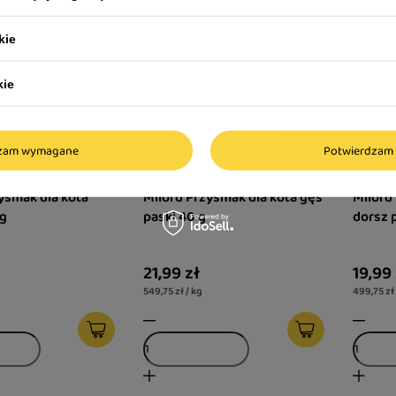
kie
kie
dzam wymagane
Potwierdzam 
ysmak dla kota
Milord Przysmak dla kota gęś
Milord
 g
paski 40 g
dorsz 
21,99 zł
19,99 
549,75 zł / kg
499,75 zł 