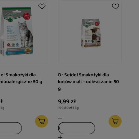
del Smakołyki dla
Dr Seidel Smakołyki dla
hipoalergiczne 50 g
kotów malt - odkłaczanie 50
g
zł
9,99 zł
/ kg
199,80 zł / kg