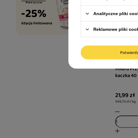
Analityczne pliki coo
Reklamowe pliki coo
Potwier
Milord Prz
kaczka 40
21,99 zł
549,75 zł / kg