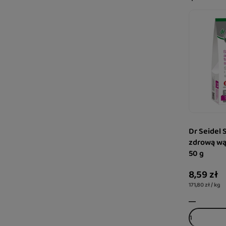
Dr Seidel 
zdrową wą
50 g
8,59 zł
171,80 zł / kg