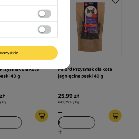
wszystkie
 Przysmak dla kota
Milord Przysmak dla kota
paski 40 g
jagnięcina paski 40 g
zł
25,99 zł
/ kg
649,75 zł / kg