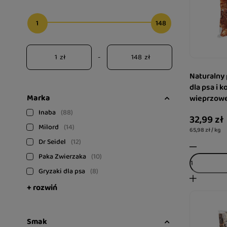
1
148
zł
-
zł
Naturalny
dla psa i k
Marka
wieprzowe 
Inaba
88
32,99 zł
Milord
14
65,98 zł / kg
Dr Seidel
12
Paka Zwierzaka
10
Gryzaki dla psa
8
+ rozwiń
Smak