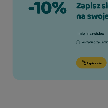
-10%
Zapisz s
na swoje
Imię i nazwisko:
Akceptuję
regulami
Zapisz się