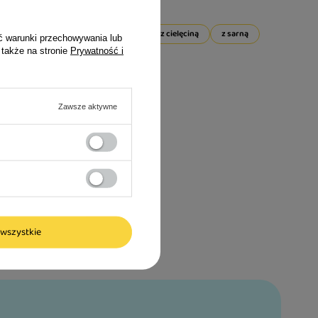
gęsią
z indykiem
z jeleniem
z cielęciną
z sarną
ć warunki przechowywania lub
 także na stronie
Prywatność i
Zawsze aktywne
wszystkie