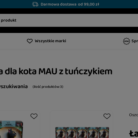
Darmowa dostawa
od 99,00 zł
Wszystkie marki
Sp
 dla kota MAU z tuńczykiem
yszukiwania
( ilość produktów:
3
)
Osz
Ła