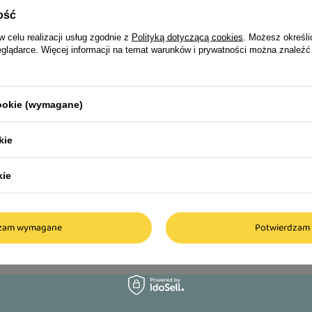
ość
Suszona
mix smaków
z wołowiną
z kaczką
z królikiem
z 
w celu realizacji usług zgodnie z
Polityką dotyczącą cookies
. Możesz określi
eglądarce. Więcej informacji na temat warunków i prywatności można znaleźć
z jagnięciną
z dziczyzną
z karmazynem
cookie (wymagane)
kie
kie
dzam wymagane
Potwierdzam 