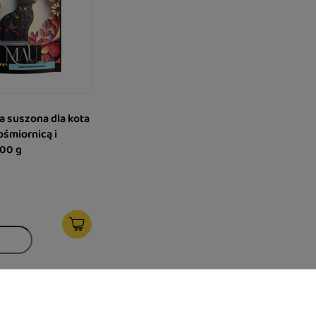
 suszona dla kota
ośmiornicą i
700 g