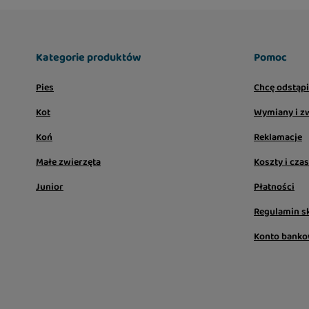
Kategorie produktów
Pomoc
Pies
Chcę odstąp
Kot
Wymiany i z
Koń
Reklamacje
Małe zwierzęta
Koszty i cza
Junior
Płatności
Regulamin s
Konto bank