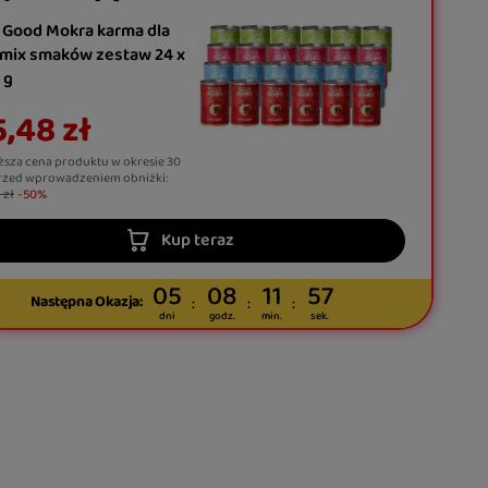
 Good Mokra karma dla
 mix smaków zestaw 24 x
 g
,48 zł
ższa cena produktu w okresie 30
rzed wprowadzeniem obniżki:
 zł
-50%
Kup teraz
05
08
11
56
Następna Okazja:
dni
godz.
min.
sek.