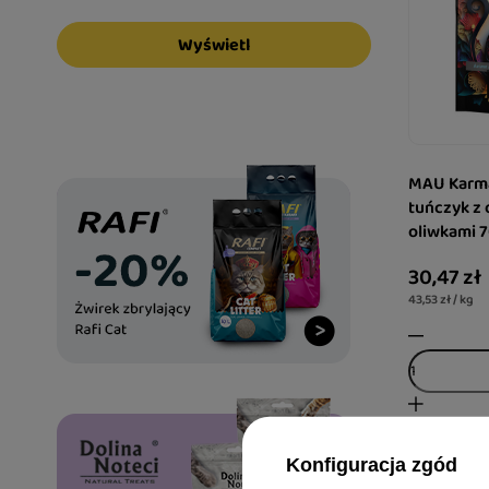
Wyświetl
MAU Karma
tuńczyk z 
oliwkami 
30,47 zł
43,53 zł / kg
Konfiguracja zgód