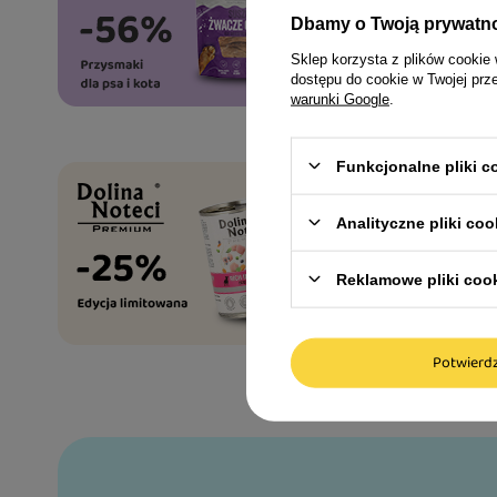
Dbamy o Twoją prywatn
Mokra
Sklep korzysta z plików cookie 
dostępu do cookie w Twojej prz
z łososiem
warunki Google
.
Funkcjonalne pliki 
Analityczne pliki coo
Reklamowe pliki coo
Potwier