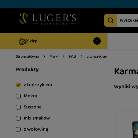
Sklep
z tuńczykiem
Strona główna
Marki
MAU
Karma
Produkty
z tuńczykiem
Wyniki w
Mokra
Suszona
mix smaków
z wołowiną