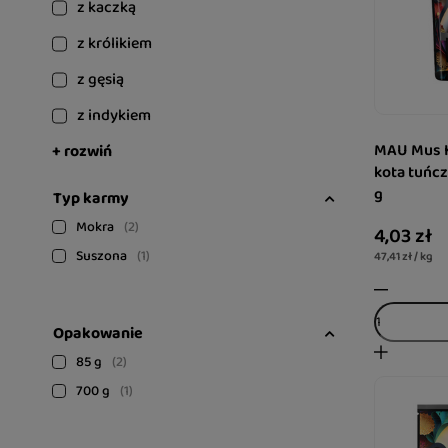
z kaczką
z królikiem
z gęsią
z indykiem
MAU Mus K
+ rozwiń
kota tuńcz
g
Typ karmy
Mokra
2
4,03 zł
Suszona
1
47,41 zł / kg
Opakowanie
85 g
2
700 g
1