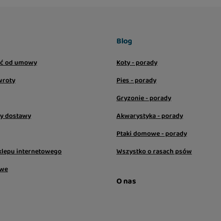
Blog
ić od umowy
Koty - porady
wroty
Pies - porady
Gryzonie - porady
sy dostawy
Akwarystyka - porady
Ptaki domowe - porady
klepu internetowego
Wszystko o rasach psów
owe
O nas