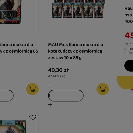
Hau
psa
400
45
arma mokra dla
MAU Mus Karma mokra dla
Najni
dni p
yk z ośmiornicą 85
kota tuńczyk z ośmiornicą
90,96
zestaw 10 x 85 g
40,30 zł
47,41 zł / kg