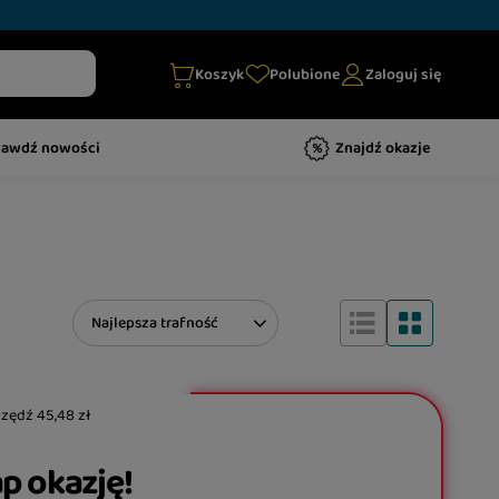
Koszyk
Polubione
Zaloguj się
rawdź nowości
Znajdź okazje
Zmień sortowanie
Najlepsza trafność
czędź
45,48 zł
p okazję!