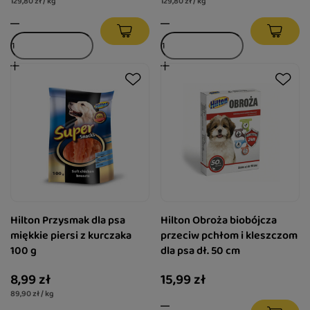
129,80 zł / kg
129,80 zł / kg
Hilton Przysmak dla psa
Hilton Obroża biobójcza
miękkie piersi z kurczaka
przeciw pchłom i kleszczom
100 g
dla psa dł. 50 cm
8,99 zł
15,99 zł
89,90 zł / kg