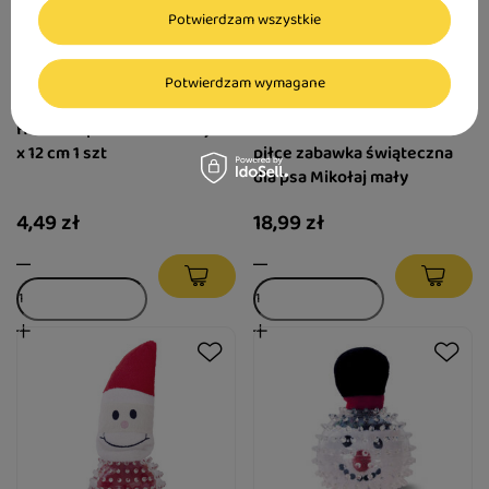
Potwierdzam wszystkie
Potwierdzam wymagane
Hilton Łopatka do kuwety 28
Hilton X-Mas maskotka w
x 12 cm 1 szt
piłce zabawka świąteczna
dla psa Mikołaj mały
4,49 zł
18,99 zł