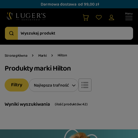
Darmowa dostawa
od 99,00 zł
Hilton
Strona główna
Marki
Produkty marki Hilton
Filtry
Zmień sortowanie
Najlepsza trafność
Wyniki wyszukiwania
( ilość produktów:
42
)