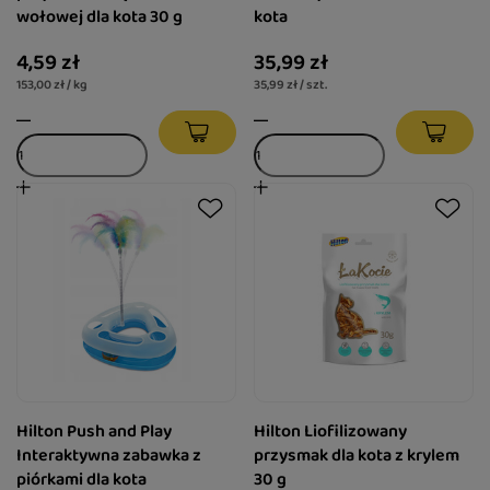
wołowej dla kota 30 g
kota
4,59 zł
35,99 zł
153,00 zł / kg
35,99 zł / szt.
Hilton Push and Play
Hilton Liofilizowany
Interaktywna zabawka z
przysmak dla kota z krylem
piórkami dla kota
30 g