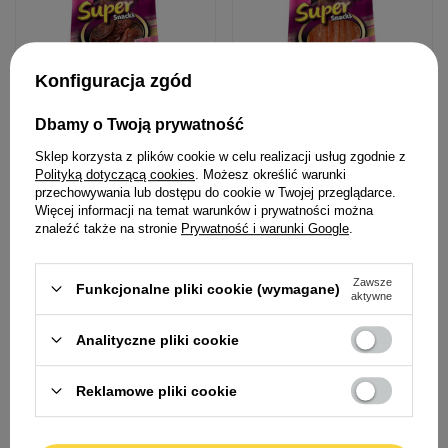
Konfiguracja zgód
Dbamy o Twoją prywatność
Hilton Miękkie ciasteczka z
Hilton Miękkie paski z
Sklep korzysta z plików cookie w celu realizacji usług zgodnie z
kaczki Przysmak dla kota
kurczaka Przysmak dla kota
Polityką dotyczącą cookies
. Możesz określić warunki
100 g
100 g
przechowywania lub dostępu do cookie w Twojej przeglądarce.
Więcej informacji na temat warunków i prywatności można
8,09 zł
8,39 zł
znaleźć także na stronie
Prywatność i warunki Google
.
80,90 zł / kg
83,90 zł / kg
Zawsze
Funkcjonalne pliki cookie (wymagane)
aktywne
Analityczne pliki cookie
Reklamowe pliki cookie