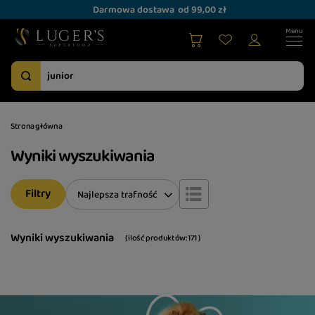
Darmowa dostawa
od 99,00 zł
Strona główna
Wyniki wyszukiwania
Filtry
Zmień sortowanie
Najlepsza trafność
Wyniki wyszukiwania
( ilość produktów:
171
)