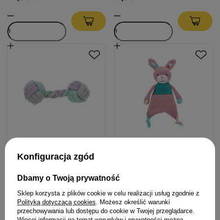
Trixie Zabawka dla psa
Trixie Zabawka dla psa Królik
Konfiguracja zgód
Junior Hantelek ze sznurka
Junior materiał/plusz 28 cm
15 cm
Dbamy o Twoją prywatność
8,99 zł
26,99 zł
Sklep korzysta z plików cookie w celu realizacji usług zgodnie z
Polityką dotyczącą cookies
. Możesz określić warunki
przechowywania lub dostępu do cookie w Twojej przeglądarce.
Więcej informacji na temat warunków i prywatności można