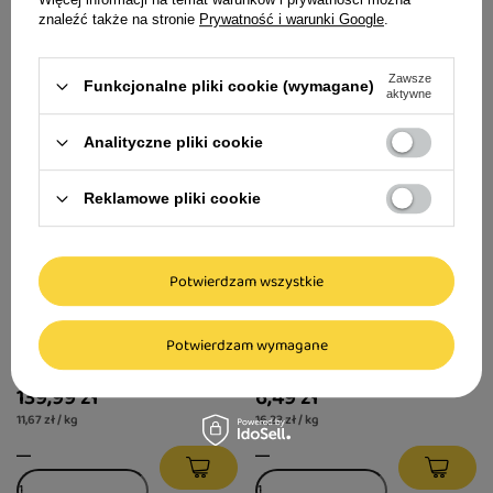
znaleźć także na stronie
Prywatność i warunki Google
.
Zawsze
Funkcjonalne pliki cookie (wymagane)
aktywne
Analityczne pliki cookie
Reklamowe pliki cookie
Potwierdzam wszystkie
Karma sucha dla psa Piper
Mokra karma dla psa junior
Animals Junior z indykiem 12
Rafi z cielęciną puszka 400
Potwierdzam wymagane
kg
g
139,99 zł
6,49 zł
11,67 zł / kg
16,23 zł / kg