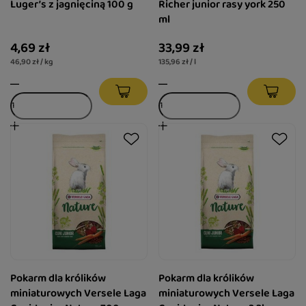
Luger’s z jagnięciną 100 g
Richer junior rasy york 250
ml
4,69 zł
33,99 zł
46,90 zł / kg
135,96 zł / l
Pokarm dla królików
Pokarm dla królików
miniaturowych Versele Laga
miniaturowych Versele Laga