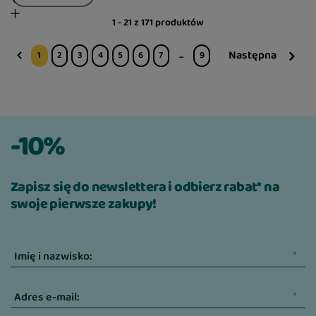
1 - 21 z 171 produktów
Następna
1
2
3
4
5
6
7
...
9
-10%
Zapisz się do newslettera i odbierz rabat* na
swoje pierwsze zakupy!
Imię i nazwisko:
Adres e-mail: