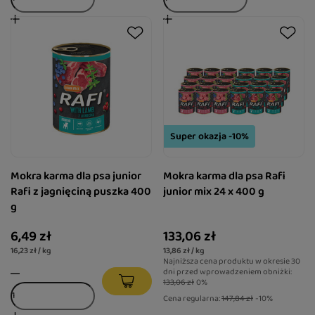
Super okazja -10%
Mokra karma dla psa junior
Mokra karma dla psa Rafi
Rafi z jagnięciną puszka 400
junior mix 24 x 400 g
g
6,49 zł
133,06 zł
16,23 zł / kg
13,86 zł / kg
Najniższa cena produktu w okresie 30
dni przed wprowadzeniem obniżki:
133,06 zł
0%
Cena regularna:
147,84 zł
-10%