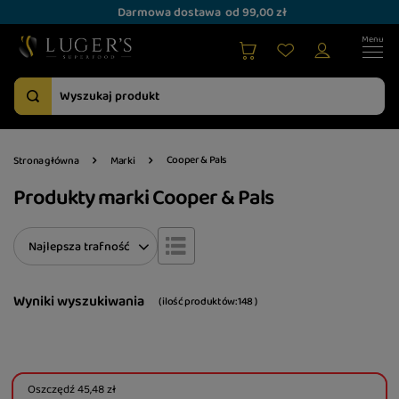
Darmowa dostawa
od 99,00 zł
Cooper & Pals
Strona główna
Marki
Produkty marki Cooper & Pals
Zmień sortowanie
Najlepsza trafność
Wyniki wyszukiwania
( ilość produktów:
148
)
Oszczędź
45,48 zł