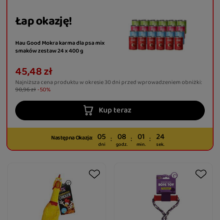
Łap okazję!
Hau Good Mokra karma dla psa mix
smaków zestaw 24 x 400 g
45,48 zł
Najniższa cena produktu w okresie 30 dni przed wprowadzeniem obniżki:
90,96 zł
-50%
Kup teraz
05
08
01
23
Następna Okazja:
dni
godz.
min.
sek.