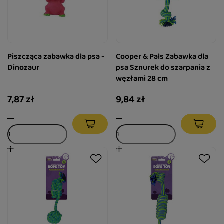
Piszcząca zabawka dla psa -
Cooper & Pals Zabawka dla
Dinozaur
psa Sznurek do szarpania z
węzłami 28 cm
7,87 zł
9,84 zł