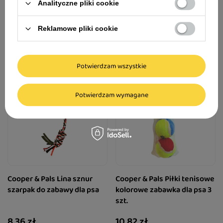
Analityczne pliki cookie
11,81 zł
11,81 zł
Reklamowe pliki cookie
Potwierdzam wszystkie
Potwierdzam wymagane
Cooper & Pals Lina sznur
Cooper & Pals Piłki tenisowe
szarpak do zabawy dla psa
kolorowe zabawka dla psa 3
szt.
8,36 zł
10,82 zł