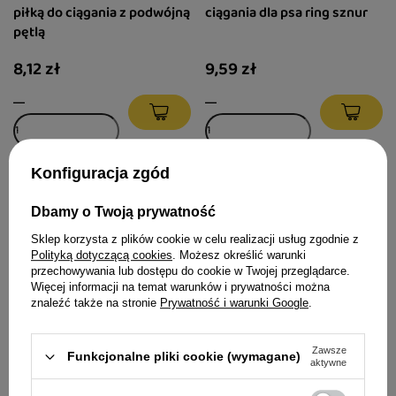
piłką do ciągania z podwójną
ciągania dla psa ring sznur
pętlą
8,12 zł
9,59 zł
Konfiguracja zgód
Dbamy o Twoją prywatność
Sklep korzysta z plików cookie w celu realizacji usług zgodnie z
Polityką dotyczącą cookies
. Możesz określić warunki
przechowywania lub dostępu do cookie w Twojej przeglądarce.
Więcej informacji na temat warunków i prywatności można
znaleźć także na stronie
Prywatność i warunki Google
.
Cooper & Pals Zabawka dla
Cooper & Pals Zabawka dla
Zawsze
Funkcjonalne pliki cookie (wymagane)
aktywne
psa lina i piłka z dwoma
psa lina i piłka z jednym
węzłami
węzłem