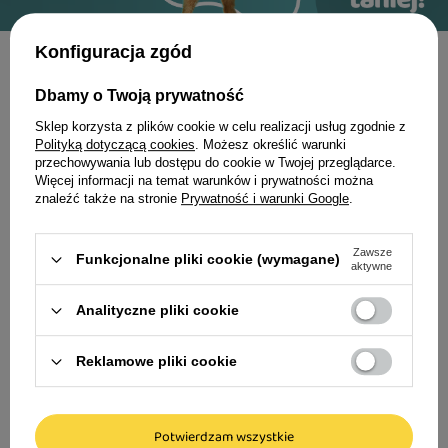
Konfiguracja zgód
Dbamy o Twoją prywatność
Sklep korzysta z plików cookie w celu realizacji usług zgodnie z
Polityką dotyczącą cookies
. Możesz określić warunki
przechowywania lub dostępu do cookie w Twojej przeglądarce.
Więcej informacji na temat warunków i prywatności można
znaleźć także na stronie
Prywatność i warunki Google
.
Zawsze
Funkcjonalne pliki cookie (wymagane)
aktywne
Analityczne pliki cookie
Over Horse Sól Himalajska
Over Horse Overs Apple-
lizawka dla koni 2,5 - 3 kg
Mint przysmak dla konia 0,5
Reklamowe pliki cookie
kg
33,94 zł
21,33 zł
Potwierdzam wszystkie
11,31 zł / kg
42,66 zł / kg