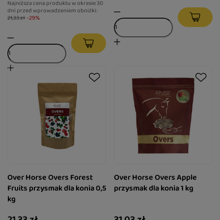
Najniższa cena produktu w okresie 30
dni przed wprowadzeniem obniżki:
21,33 zł
-29%
Over Horse Overs Forest
Over Horse Overs Apple
Fruits przysmak dla konia 0,5
przysmak dla konia 1 kg
kg
21,33 zł
31,03 zł