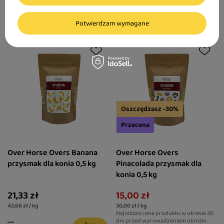
Potwierdzam wymagane
Oszczędzasz -30%
Przecena
Over Horse Overs Banana
Over Horse Overs
przysmak dla konia 0,5 kg
Pinacolada przysmak dla
konia 0,5 kg
21,33 zł
15,00 zł
42,66 zł / kg
30,00 zł / kg
Najniższa cena produktu w okresie 30
dni przed wprowadzeniem obniżki: