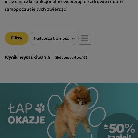
oraz smaczki funkcjonalne, wspierające zdrowie i dobre
samopoczucie tych zwierząt.
Filtry
Zmień sortowanie
Najlepsza trafność
Wyniki wyszukiwania
( ilość produktów:
16
)