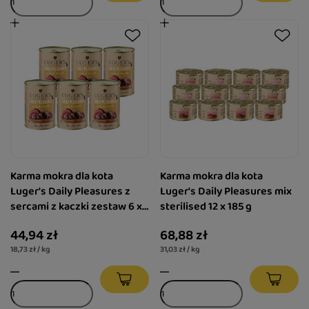
Karma mokra dla kota
Karma mokra dla kota
Luger's Daily Pleasures z
Luger's Daily Pleasures mix
sercami z kaczki zestaw 6 x
sterilised 12 x 185 g
400 g
44,94 zł
68,88 zł
18,73 zł / kg
31,03 zł / kg