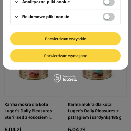
kg
Analityczne pliki cookie
123,50 zł
6,04 zł
30,88 zł / kg
32,65 zł / kg
Reklamowe pliki cookie
Potwierdzam wszystkie
Potwierdzam wymagane
Karma mokra dla kota
Karma mokra dla kota
Luger's Daily Pleasures
Luger's Daily Pleasures z
Sterilised z łososiem i
pstrągiem i sardynką 185 g
tuńczykiem 185 g
6,04 zł
6,04 zł