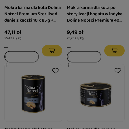
Mokra karma dla kota Dolina
Mokra karma dla kota po
Noteci Premium Sterilised
sterylizacji bogata w indyka
danie z kaczki 10 x 85 g +
Dolina Noteci Premium 400
danie z tuńczyka 85 g gratis
g
47,11 zł
9,49 zł
55,42 zł / kg
23,73 zł / kg