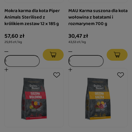
Mokra karma dla kota Piper
MAU Karma suszona dla kota
Animals Sterilised z
wołowina z batatami i
królikiem zestaw 12 x 185 g
rozmarynem 700 g
57,60 zł
30,47 zł
25,95 zł / kg
43,53 zł / kg