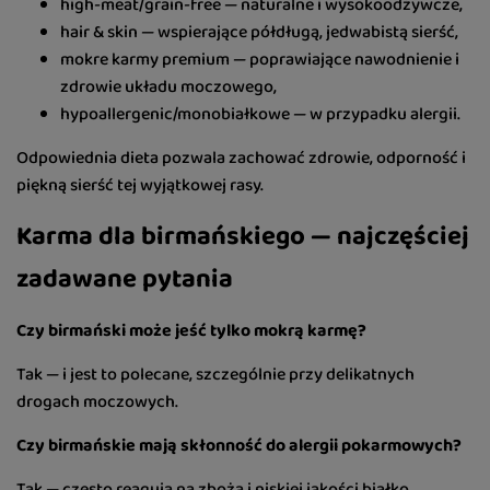
high-meat/grain-free — naturalne i wysokoodżywcze,
hair & skin — wspierające półdługą, jedwabistą sierść,
mokre karmy premium — poprawiające nawodnienie i
zdrowie układu moczowego,
hypoallergenic/monobiałkowe — w przypadku alergii.
Odpowiednia dieta pozwala zachować zdrowie, odporność i
piękną sierść tej wyjątkowej rasy.
Karma dla birmańskiego — najczęściej
zadawane pytania
Czy birmański może jeść tylko mokrą karmę?
Tak — i jest to polecane, szczególnie przy delikatnych
drogach moczowych.
Czy birmańskie mają skłonność do alergii pokarmowych?
Tak — często reagują na zboża i niskiej jakości białko.