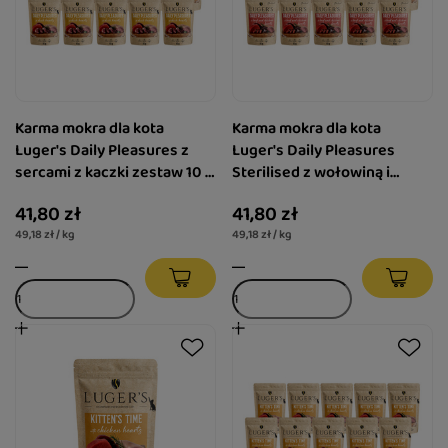
Karma mokra dla kota
Karma mokra dla kota
Luger's Daily Pleasures z
Luger's Daily Pleasures
sercami z kaczki zestaw 10 x
Sterilised z wołowiną i
85 g
sercami z kurczaka zestaw
41,80 zł
41,80 zł
10 x 85 g
49,18 zł / kg
49,18 zł / kg