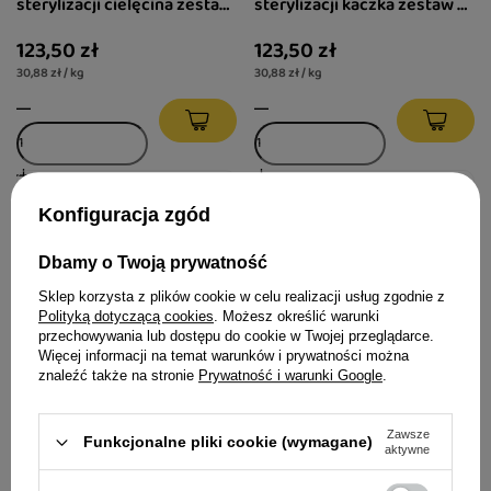
sterylizacji cielęcina zestaw
sterylizacji kaczka zestaw 2
2 x 2 kg
x 2 kg
123,50 zł
123,50 zł
30,88 zł / kg
30,88 zł / kg
Konfiguracja zgód
Dbamy o Twoją prywatność
Sklep korzysta z plików cookie w celu realizacji usług zgodnie z
Polityką dotyczącą cookies
. Możesz określić warunki
przechowywania lub dostępu do cookie w Twojej przeglądarce.
Więcej informacji na temat warunków i prywatności można
znaleźć także na stronie
Prywatność i warunki Google
.
Dolina Noteci Premium
Karma mokra dla kota
Zawsze
Karma suszona dla kota po
Luger's Daily Pleasures z
Funkcjonalne pliki cookie (wymagane)
aktywne
sterylizacji mix zestaw 2 x 2
białą rybą 185 g