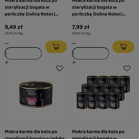
Mokra karma dla kota po
Mokra karma dla kota po
sterylizacji bogata w
sterylizacji bogata w
perliczkę Dolina Noteci
perliczkę Dolina Noteci
Premium 400 g
Premium 185 g
9,49 zł
7,99 zł
23,73 zł / kg
43,19 zł / kg
Mokra karma dla kota po
Mokra karma dla kota po
sterylizacji bogata w indyka
sterylizacji bogata w