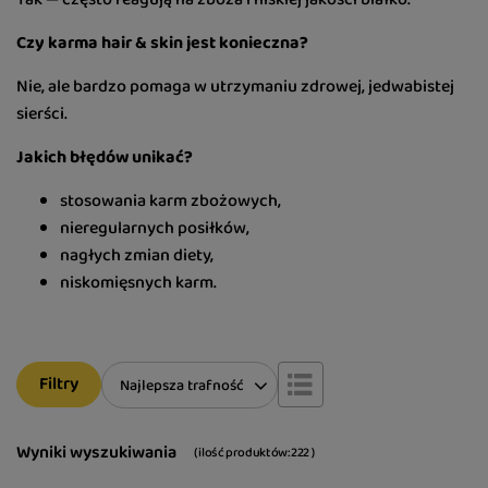
Czy karma hair & skin jest konieczna?
Nie, ale bardzo pomaga w utrzymaniu zdrowej, jedwabistej
sierści.
Jakich błędów unikać?
stosowania karm zbożowych,
nieregularnych posiłków,
nagłych zmian diety,
niskomięsnych karm.
Filtry
Zmień sortowanie
Najlepsza trafność
Wyniki wyszukiwania
( ilość produktów:
222
)