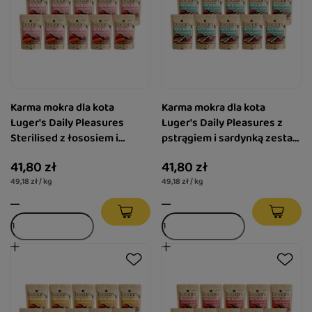
Karma mokra dla kota
Karma mokra dla kota
Luger's Daily Pleasures
Luger's Daily Pleasures z
Sterilised z łososiem i
pstrągiem i sardynką zestaw
tuńczykiem zestaw 10 x 85 g
10 x 85 g
41,80 zł
41,80 zł
49,18 zł / kg
49,18 zł / kg