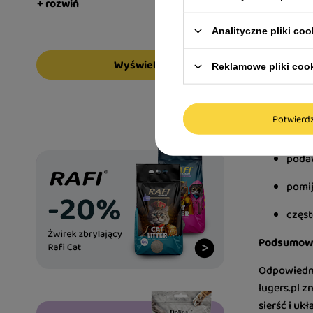
Co wpływa 
+ rozwiń
Najważniej
Analityczne pliki coo
układu krąż
Wyświetl
Reklamowe pliki coo
Jakie błęd
Najczęstsze
Potwier
wybór
podaw
pomij
częst
Podsumow
Odpowiednio
lugers.pl z
sierść i uk