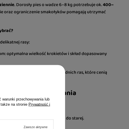
ziennie
. Dorosły pies o wadze 6–8 kg potrzebuje ok.
400–
anie oraz ograniczenie smakołyków pomagają utrzymać
ybrać?
elikatnej rasy:
m: optymalna wielkość krokietów i skład dopasowany
, idealna dla psów małych i średnich ras, które cenią
zęściej zadawane pytania
ć warunki przechowywania lub
 także na stronie
Prywatność i
c ilość nowej karmy w stosunku do starej.
Zawsze aktywne