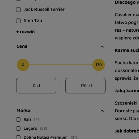
Dlaczego w
Jack Russell Terrier
Cavalier ma
Shih Tzu
łatwo pogr
ras
– natur
+ rozwiń
wspiera zdr
Cena
Karma such
Sucha karm
0
170
doskonale 
sprawia, że 
zł
-
zł
Jaką karmę
Szczeniaki 
Marka
Dorosłe ps
sierść. Dla
Rafi
41
Luger's
38
Jak dobrać
Dolina Noteci Premium
31