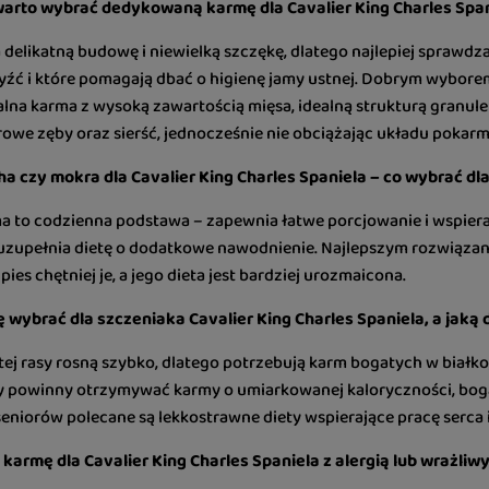
arto wybrać dedykowaną karmę dla Cavalier King Charles Span
 delikatną budowę i niewielką szczękę, dlatego najlepiej sprawdza
yźć i które pomagają dbać o higienę jamy ustnej. Dobrym wybore
alna karma z wysoką zawartością mięsa, idealną strukturą granul
owe zęby oraz sierść, jednocześnie nie obciążając układu pokarm
a czy mokra dla Cavalier King Charles Spaniela – co wybrać dl
a to codzienna podstawa – zapewnia łatwe porcjowanie i wspiera 
uzupełnia dietę o dodatkowe nawodnienie. Najlepszym rozwiązan
pies chętniej je, a jego dieta jest bardziej urozmaicona.
 wybrać dla szczeniaka Cavalier King Charles Spaniela, a jaką 
tej rasy rosną szybko, dlatego potrzebują karm bogatych w białko, 
y powinny otrzymywać karmy o umiarkowanej kaloryczności, bog
 seniorów polecane są lekkostrawne diety wspierające pracę serca 
 karmę dla Cavalier King Charles Spaniela z alergią lub wrażl