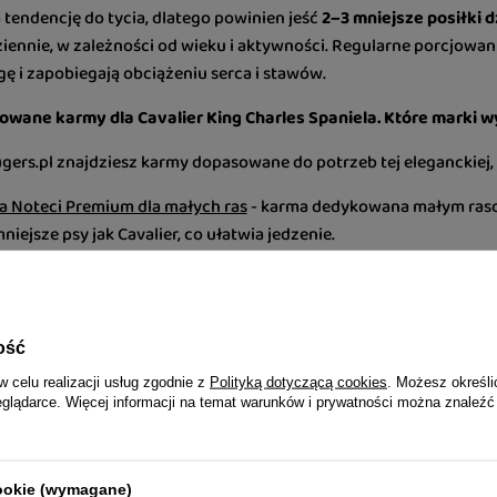
 tendencję do tycia, dlatego powinien jeść
2–3 mniejsze posiłki d
iennie, w zależności od wieku i aktywności. Regularne porcjow
ę i zapobiegają obciążeniu serca i stawów.
ane karmy dla Cavalier King Charles Spaniela. Które marki w
ugers.pl znajdziesz karmy dopasowane do potrzeb tej eleganckiej, d
a Noteci Premium dla małych ras
- karma dedykowana małym raso
niejsze psy jak Cavalier, co ułatwia jedzenie.
's Little's Moments
- mokra, wysokomięsna karma premium bez zbóż
alny smak i lekkostrawność.
la Cavalier King Charles Spaniela – najc
ość
w celu realizacji usług zgodnie z
Polityką dotyczącą cookies
. Możesz określi
eglądarce. Więcej informacji na temat warunków i prywatności można znaleźć
ć z innej karmy na karmę dla Cavaliera?
my przeprowadzaj stopniowo przez 5–7 dni, codziennie zwiększają
cookie (wymagane)