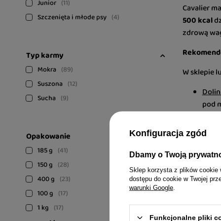
Junior
11
Cavalier ma
Szczenięta i młode psy
4
500 kcal
dz
zdrową wag
Rekomendow
Typ karmy
Mokra
89
W sklepie l
Suszona
12
Dolin
Sucha
9
pod m
Luger
Konfiguracja zgód
Opakowanie
natur
185 g
41
Karma d
Dbamy o Twoją prywatn
150 g
28
Sklep korzysta z plików cookie 
400 g
23
dostępu do cookie w Twojej prz
Jak przejś
warunki Google
.
100 g
17
Zmianę kar
1 kg
17
Funkcjonalne pliki 