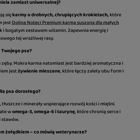
iela zamiast uniwersalnej?
ją się
karmy o drobnych, chrupiących krokietach,
które
m jest
Dolina Noteci Premium karma suszona dla małych
ek i bogatym zestawem witamin. Zapewnia energię i
owego tej wrażliwej rasy.
a Twojego psa?
zęby. Mokra karma natomiast jest bardziej aromatyczna i
iem jest
żywienie mieszane
, które łączy zalety obu form i
dla psa dorosłego?
tłuszcze i minerały wspierające rozwój kości i mięśni.
ate w
omega-3, omega-6 i taurynę
, które chronią serce i
i stawów.
iwym żołądkiem – co mówią weterynarze?