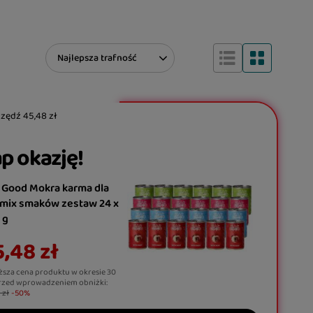
Zmień sortowanie
Najlepsza trafność
czędź
45,48 zł
p okazję!
 Good Mokra karma dla
 mix smaków zestaw 24 x
 g
,48 zł
ższa cena produktu w okresie 30
rzed wprowadzeniem obniżki:
 zł
-50%