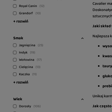
Cavalier m
Royal Canin
12
Doskonały
Grandorf
10
sztucznych
+ rozwiń
Jaki skład
Najlepsza k
Smak
Jagnięcina
25
wysok
Indyk
19
kwas
Wołowina
17
taury
Cielęcina
13
Kaczka
11
gluko
+ rozwiń
prebi
Unikaj karm
Wiek
Jak często
Dorosły
106