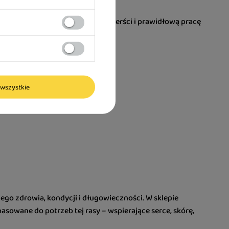
h dostarczanie wpływa na blask sierści i prawidłową pracę
wszystkie
ego zdrowia, kondycji i długowieczności. W sklepie
asowane do potrzeb tej rasy – wspierające serce, skórę,