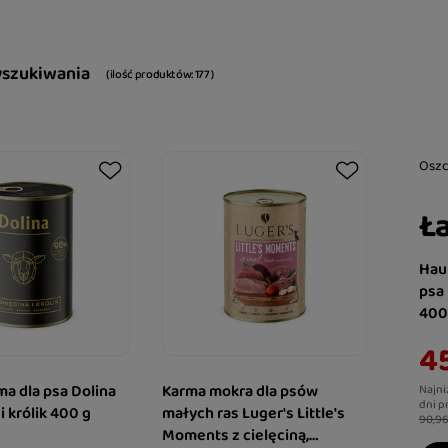
yszukiwania
( ilość produktów:
177
)
Osz
Ła
Hau
psa
400
45
a dla psa Dolina
Karma mokra dla psów
Najni
dni p
i królik 400 g
małych ras Luger's Little's
90,96
Moments z cielęciną,