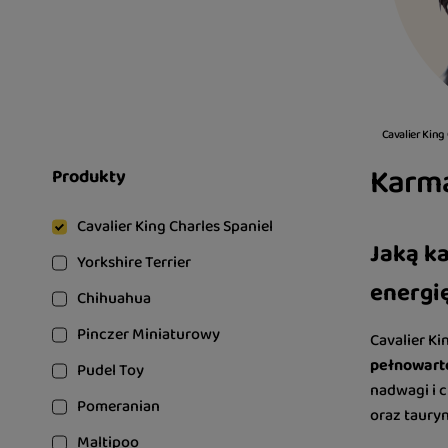
Cavalier King
Karma
Produkty
Cavalier King Charles Spaniel
Jaką ka
Yorkshire Terrier
energi
Chihuahua
Pinczer Miniaturowy
Cavalier Ki
pełnowarto
Pudel Toy
nadwagi i c
Pomeranian
oraz tauryn
Maltipoo