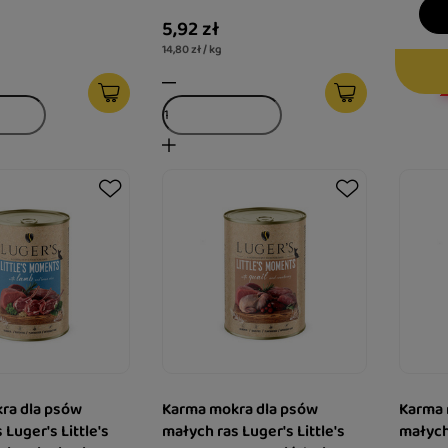
pomidorem i pietruszką 400
5,92 zł
g
14,80 zł / kg
ra dla psów
Karma mokra dla psów
Karma 
 Luger's Little's
małych ras Luger's Little's
małych 