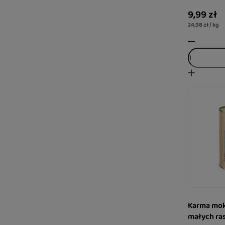
9,99 zł
24,98 zł / kg
Karma mok
małych ras