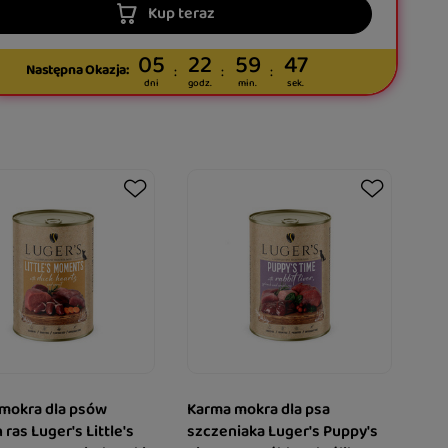
Kup teraz
05
22
59
46
Następna Okazja:
dni
godz.
min.
sek.
mokra dla psów
Karma mokra dla psa
ras Luger's Little's
szczeniaka Luger's Puppy's