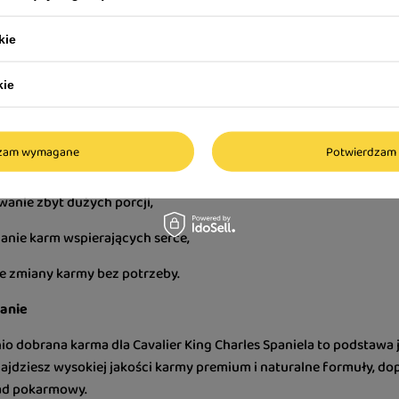
na piękną sierść i zdrowe serce Cavaliera?
sze są
omega-3 i omega-6, biotyna, cynk i tauryna
. Regularne ic
kie
enia.
kie
y popełniają właściciele przy wyborze karmy dla Cavaliera?
 błędy to:
dzam wymagane
Potwierdzam 
 karm z dużą ilością zbóż,
anie zbyt dużych porcji,
anie karm wspierających serce,
e zmiany karmy bez potrzeby.
anie
 dobrana karma dla Cavalier King Charles Spaniela to podstawa j
najdziesz wysokiej jakości karmy premium i naturalne formuły, dop
ład pokarmowy.