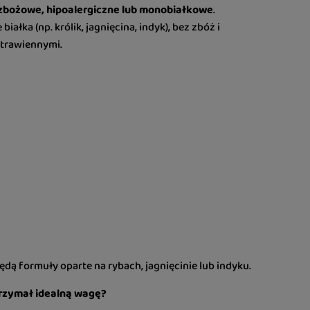
zbożowe, hipoalergiczne lub monobiałkowe
.
białka (np. królik, jagnięcina, indyk), bez zbóż i
 trawiennymi.
ą formuły oparte na rybach, jagnięcinie lub indyku.
utrzymał idealną wagę?