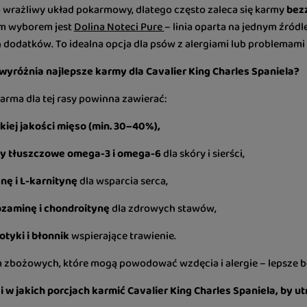
a wrażliwy układ pokarmowy, dlatego często zaleca się karmy
bez
m wyborem jest
Dolina Noteci Pure
– linia oparta na jednym źródle 
 dodatków. To idealna opcja dla psów z alergiami lub problemami
 wyróżnia najlepsze karmy dla Cavalier King Charles Spaniela?
arma dla tej rasy powinna zawierać:
iej jakości mięso (min. 30–40%),
y tłuszczowe omega-3 i omega-6
dla skóry i sierści,
nę i L-karnitynę
dla wsparcia serca,
zaminę i chondroitynę
dla zdrowych stawów,
otyki i błonnik
wspierające trawienie.
 zbożowych, które mogą powodować wzdęcia i alergie – lepsze będ
 i w jakich porcjach karmić Cavalier King Charles Spaniela, by 