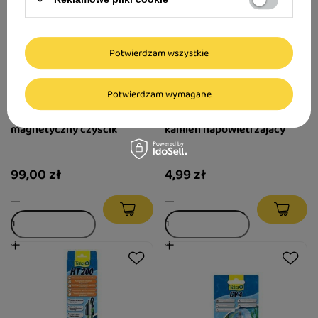
Potwierdzam wszystkie
Potwierdzam wymagane
Tetra Magnet Cleaner Flat L -
Tetra AS Air Stone AS 25-
magnetyczny czyścik
kamień napowietrzajacy
99,00 zł
4,99 zł