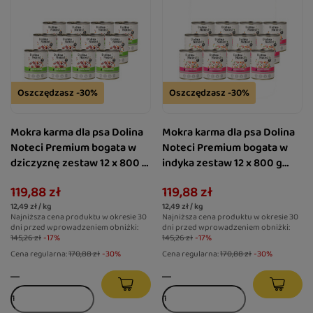
Oszczędzasz -30%
Oszczędzasz -30%
Mokra karma dla psa Dolina
Mokra karma dla psa Dolina
Noteci Premium bogata w
Noteci Premium bogata w
dziczyznę zestaw 12 x 800 g
indyka zestaw 12 x 800 g
EDYCJA LIMITOWANA
EDYCJA LIMITOWANA
119,88 zł
119,88 zł
12,49 zł / kg
12,49 zł / kg
Najniższa cena produktu w okresie 30
Najniższa cena produktu w okresie 30
dni przed wprowadzeniem obniżki:
dni przed wprowadzeniem obniżki:
145,26 zł
-17%
145,26 zł
-17%
Cena regularna:
170,88 zł
-30%
Cena regularna:
170,88 zł
-30%