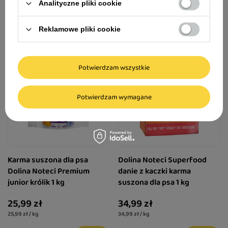
Analityczne pliki cookie
Reklamowe pliki cookie
Potwierdzam wszystkie
Potwierdzam wymagane
Karma suszona dla psa
Dolina Noteci Superfood
Dolina Noteci Premium
danie z kaczki karma
junior królik 1 kg
suszona dla psa 1 kg
25,99 zł
34,99 zł
25,99 zł / kg
34,99 zł / kg