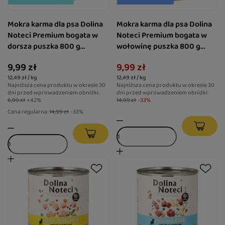
Mokra karma dla psa Dolina
Mokra karma dla psa Dolina
Noteci Premium bogata w
Noteci Premium bogata w
dorsza puszka 800 g
wołowinę puszka 800 g
EDYCJA LIMITOWANA
EDYCJA LIMITOWANA
9,99 zł
9,99 zł
12,49 zł / kg
12,49 zł / kg
Najniższa cena produktu w okresie 30
Najniższa cena produktu w okresie 30
dni przed wprowadzeniem obniżki:
dni przed wprowadzeniem obniżki:
6,99 zł
+42%
14,99 zł
-33%
Cena regularna:
14,99 zł
-33%