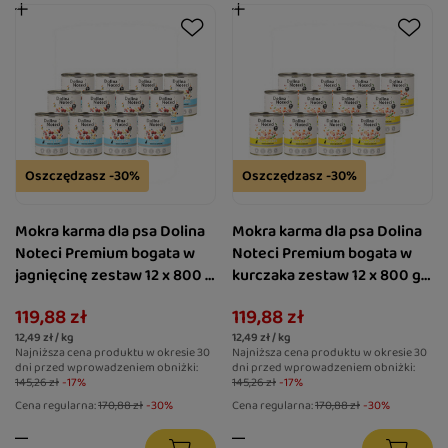
Oszczędzasz -30%
Oszczędzasz -30%
Mokra karma dla psa Dolina
Mokra karma dla psa Dolina
Noteci Premium bogata w
Noteci Premium bogata w
jagnięcinę zestaw 12 x 800 g
kurczaka zestaw 12 x 800 g
EDYCJA LIMITOWANA
EDYCJA LIMITOWANA
119,88 zł
119,88 zł
12,49 zł / kg
12,49 zł / kg
Najniższa cena produktu w okresie 30
Najniższa cena produktu w okresie 30
dni przed wprowadzeniem obniżki:
dni przed wprowadzeniem obniżki:
145,26 zł
-17%
145,26 zł
-17%
Cena regularna:
170,88 zł
-30%
Cena regularna:
170,88 zł
-30%