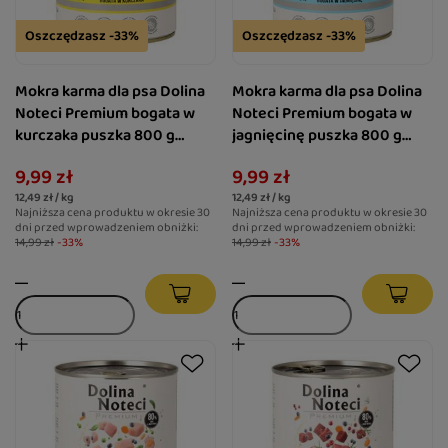
Oszczędzasz -33%
Oszczędzasz -33%
Mokra karma dla psa Dolina
Mokra karma dla psa Dolina
Noteci Premium bogata w
Noteci Premium bogata w
kurczaka puszka 800 g
jagnięcinę puszka 800 g
EDYCJA LIMITOWANA
EDYCJA LIMITOWANA
9,99 zł
9,99 zł
12,49 zł / kg
12,49 zł / kg
Najniższa cena produktu w okresie 30
Najniższa cena produktu w okresie 30
dni przed wprowadzeniem obniżki:
dni przed wprowadzeniem obniżki:
14,99 zł
-33%
14,99 zł
-33%