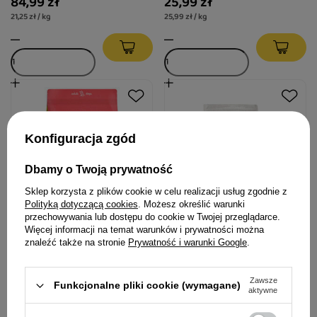
84,99 zł
25,99 zł
21,25 zł / kg
25,99 zł / kg
Konfiguracja zgód
Dbamy o Twoją prywatność
Sklep korzysta z plików cookie w celu realizacji usług zgodnie z
Polityką dotyczącą cookies
. Możesz określić warunki
przechowywania lub dostępu do cookie w Twojej przeglądarce.
Więcej informacji na temat warunków i prywatności można
Dolina Noteci Superfood
Karma suszona dla psa
znaleźć także na stronie
Prywatność i warunki Google
.
danie z indyka karma
Dolina Noteci Premium
suszona dla psa 5 kg
junior królik 4 kg
Zawsze
Funkcjonalne pliki cookie (wymagane)
aktywne
149,00 zł
84,99 zł
29,80 zł / kg
21,25 zł / kg