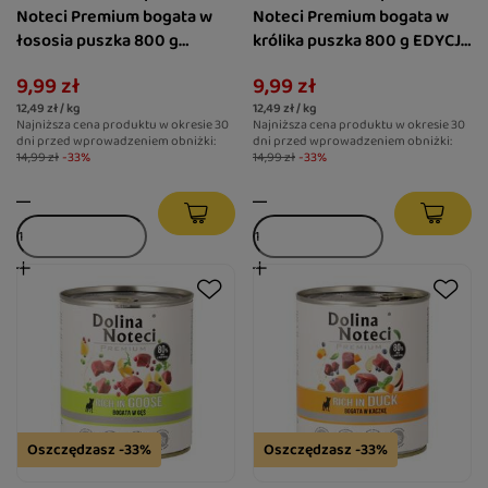
Noteci Premium bogata w
Noteci Premium bogata w
łososia puszka 800 g
królika puszka 800 g EDYCJA
EDYCJA LIMITOWANA
LIMITOWANA
9,99 zł
9,99 zł
12,49 zł / kg
12,49 zł / kg
Najniższa cena produktu w okresie 30
Najniższa cena produktu w okresie 30
dni przed wprowadzeniem obniżki:
dni przed wprowadzeniem obniżki:
14,99 zł
-33%
14,99 zł
-33%
Oszczędzasz -33%
Oszczędzasz -33%