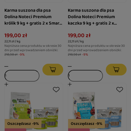
Karma suszona dla psa
Karma suszona dla psa
Dolina Noteci Premium
Dolina Noteci Premium
królik 9 kg + gratis 2 x Smart
kaczka 9 kg + gratis 2 x
Chews Joint Care
Smart Chews Digestive
199,00 zł
199,00 zł
wspomagające stawy
Harmony wspierające
22,11 zł / kg
22,11 zł / kg
trawienie
Najniższa cena produktu w okresie 30
Najniższa cena produktu w okresie 30
dni przed wprowadzeniem obniżki:
dni przed wprowadzeniem obniżki:
218,98 zł
-9%
218,98 zł
-9%
Oszczędzasz -9%
Oszczędzasz -9%