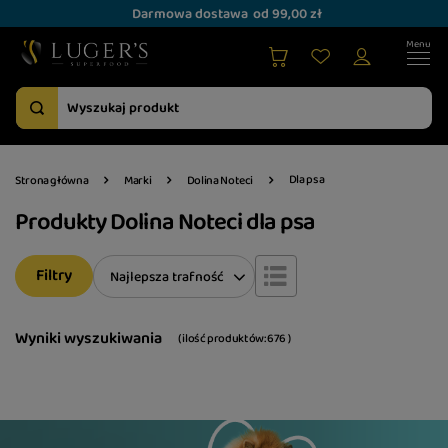
Darmowa dostawa
od 99,00 zł
Dla psa
Strona główna
Marki
Dolina Noteci
Produkty Dolina Noteci dla psa
Filtry
Zmień sortowanie
Najlepsza trafność
Wyniki wyszukiwania
( ilość produktów:
676
)