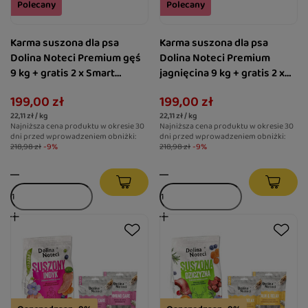
Polecany
Polecany
Karma suszona dla psa
Karma suszona dla psa
Dolina Noteci Premium gęś
Dolina Noteci Premium
9 kg + gratis 2 x Smart
jagnięcina 9 kg + gratis 2 x
Chews Brain & Focus Care
Smart Chews Allergy Relief
199,00 zł
199,00 zł
wspierające pamięć i
dla psa ze skłonnościami do
22,11 zł / kg
22,11 zł / kg
koncentrację
alergii
Najniższa cena produktu w okresie 30
Najniższa cena produktu w okresie 30
dni przed wprowadzeniem obniżki:
dni przed wprowadzeniem obniżki:
218,98 zł
-9%
218,98 zł
-9%