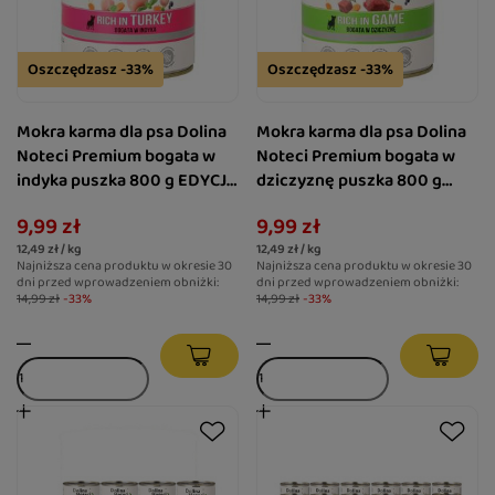
Oszczędzasz -33%
Oszczędzasz -33%
Mokra karma dla psa Dolina
Mokra karma dla psa Dolina
Noteci Premium bogata w
Noteci Premium bogata w
indyka puszka 800 g EDYCJA
dziczyznę puszka 800 g
LIMITOWANA
EDYCJA LIMITOWANA
9,99 zł
9,99 zł
12,49 zł / kg
12,49 zł / kg
Najniższa cena produktu w okresie 30
Najniższa cena produktu w okresie 30
dni przed wprowadzeniem obniżki:
dni przed wprowadzeniem obniżki:
14,99 zł
-33%
14,99 zł
-33%