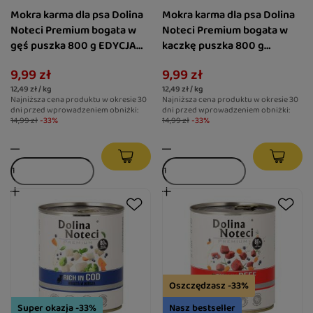
Mokra karma dla psa Dolina
Mokra karma dla psa Dolina
Noteci Premium bogata w
Noteci Premium bogata w
gęś puszka 800 g EDYCJA
kaczkę puszka 800 g
LIMITOWANA
EDYCJA LIMITOWANA
9,99 zł
9,99 zł
12,49 zł / kg
12,49 zł / kg
Najniższa cena produktu w okresie 30
Najniższa cena produktu w okresie 30
dni przed wprowadzeniem obniżki:
dni przed wprowadzeniem obniżki:
14,99 zł
-33%
14,99 zł
-33%
Oszczędzasz -33%
Super okazja -33%
Nasz bestseller