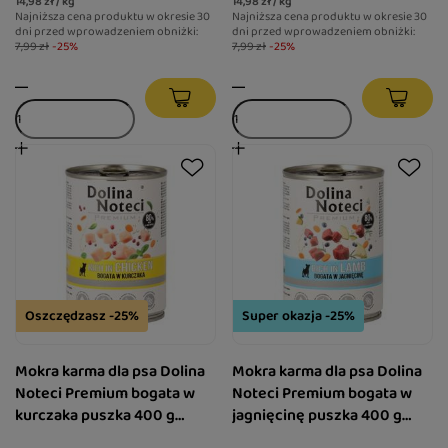
14,98 zł / kg
14,98 zł / kg
Najniższa cena produktu w okresie 30
Najniższa cena produktu w okresie 30
dni przed wprowadzeniem obniżki:
dni przed wprowadzeniem obniżki:
7,99 zł
-25%
7,99 zł
-25%
Oszczędzasz -25%
Super okazja -25%
Mokra karma dla psa Dolina
Mokra karma dla psa Dolina
Noteci Premium bogata w
Noteci Premium bogata w
kurczaka puszka 400 g
jagnięcinę puszka 400 g
EDYCJA LIMITOWANA
EDYCJA LIMITOWANA