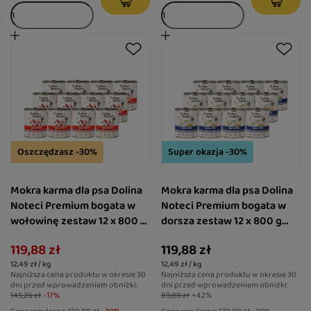
Oszczędzasz -30%
Super okazja -30%
Mokra karma dla psa Dolina
Mokra karma dla psa Dolina
Noteci Premium bogata w
Noteci Premium bogata w
wołowinę zestaw 12 x 800 g
dorsza zestaw 12 x 800 g
EDYCJA LIMITOWANA
EDYCJA LIMITOWANA
119,88 zł
119,88 zł
12,49 zł / kg
12,49 zł / kg
Najniższa cena produktu w okresie 30
Najniższa cena produktu w okresie 30
dni przed wprowadzeniem obniżki:
dni przed wprowadzeniem obniżki:
145,26 zł
-17%
83,88 zł
+42%