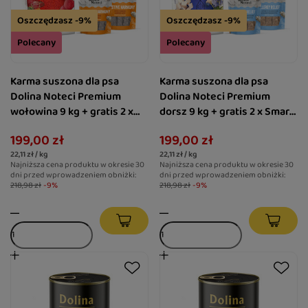
Oszczędzasz -9%
Oszczędzasz -9%
Polecany
Polecany
Karma suszona dla psa
Karma suszona dla psa
Dolina Noteci Premium
Dolina Noteci Premium
wołowina 9 kg + gratis 2 x
dorsz 9 kg + gratis 2 x Smart
Smart Chews Digestive
Chews Allergy Relief dla psa
199,00 zł
199,00 zł
Harmony wspierające
ze skłonnościami do alergii
22,11 zł / kg
22,11 zł / kg
trawienie
Najniższa cena produktu w okresie 30
Najniższa cena produktu w okresie 30
dni przed wprowadzeniem obniżki:
dni przed wprowadzeniem obniżki:
218,98 zł
-9%
218,98 zł
-9%