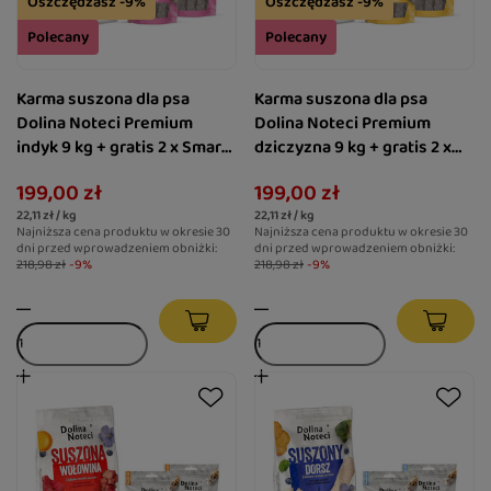
Oszczędzasz -9%
Oszczędzasz -9%
Polecany
Polecany
Karma suszona dla psa
Karma suszona dla psa
Dolina Noteci Premium
Dolina Noteci Premium
indyk 9 kg + gratis 2 x Smart
dziczyzna 9 kg + gratis 2 x
Chews Immuno Care
Smart Chews Calm & Relax
199,00 zł
199,00 zł
wspierające odporność
wspierające redukcję stresu
22,11 zł / kg
22,11 zł / kg
Najniższa cena produktu w okresie 30
Najniższa cena produktu w okresie 30
dni przed wprowadzeniem obniżki:
dni przed wprowadzeniem obniżki:
218,98 zł
-9%
218,98 zł
-9%