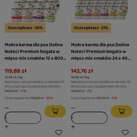
Oszczędzasz -30%
Oszczędzasz -21%
Mokra karma dla psa Dolina
Mokra karma dla psa Dolina
Noteci Premium bogata w
Noteci Premium bogata w
mięso mix smaków 12 x 800
mięso mix smaków 24 x 400
g EDYCJA LIMITOWANA
g EDYCJA LIMITOWANA
119,88 zł
143,76 zł
12,49 zł / kg
14,98 zł / kg
Najniższa cena produktu w okresie 30
Najniższa cena produktu w okresie 30
dni przed wprowadzeniem obniżki:
dni przed wprowadzeniem obniżki:
145,26 zł
-17%
154,86 zł
-7%
Cena regularna:
170,88 zł
-30%
Cena regularna:
182,19 zł
-21%