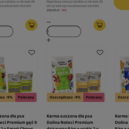
a produktu w okresie 30
Najniższa cena produktu w okresie 30
owadzeniem obniżki:
dni przed wprowadzeniem obniżki:
218,98 zł
-9%
asz -9%
Polecany
Oszczędzasz -9%
Polecany
Oszcz
zona dla psa
Karma suszona dla psa
Karma 
teci Premium gęś 9
Dolina Noteci Premium
Dolina
s 2 x Smart Chews
dziczyzna 9 kg + gratis 2 x
9 kg + 