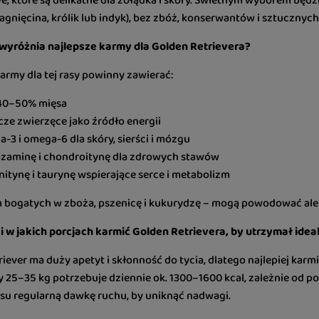
, które są delikatne dla żołądka i skóry. Świetnym wyborem będz
 jagnięcina, królik lub indyk), bez zbóż, konserwantów i sztuczny
 wyróżnia najlepsze karmy dla Golden Retrievera?
army dla tej rasy powinny zawierać:
 40–50% mięsa
cze zwierzęce jako źródło energii
-3 i omega-6 dla skóry, sierści i mózgu
zaminę i chondroitynę dla zdrowych stawów
nitynę i taurynę wspierające serce i metabolizm
m bogatych w zboża, pszenicę i kukurydzę – mogą powodować aler
 i w jakich porcjach karmić Golden Retrievera, by utrzymał ide
iever ma duży apetyt i skłonność do tycia, dlatego najlepiej kar
 25–35 kg potrzebuje dziennie ok. 1300–1600 kcal, zależnie od p
su regularną dawkę ruchu, by uniknąć nadwagi.