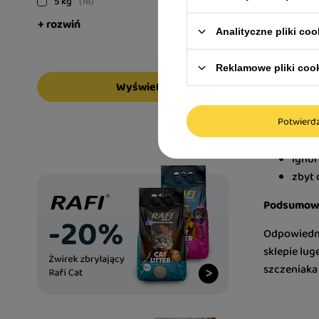
5 kg
16
Największy 
+ rozwiń
Analityczne pliki coo
miękkość o
Jakie błęd
Reklamowe pliki coo
Wyświetl
Najczęstsze
Potwier
przek
wybór
ignor
zbyt 
Podsumowa
Odpowiedni
sklepie lug
szczeniaka 