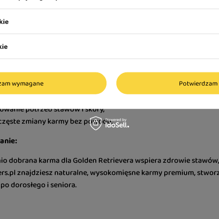
wpływ mają kwasy omega-3 i omega-6, biotyna, cynk oraz witamina
kie
raz połysk.
y popełniają właściciele przy wyborze karmy dla Golden Retrie
kie
 błędy to:
dzam wymagane
Potwierdzam 
armianie i brak kontroli porcji,
 karm niskiej jakości,
owanie potrzeb stawów i skóry,
częste zmiany karmy bez powodu.
nie:
o dobrana karma dla Golden Retrievera wspiera zdrowie stawów, s
ers.pl znajdziesz naturalne, wysokomięsne karmy premium, stworzon
po dorosłego i seniora.