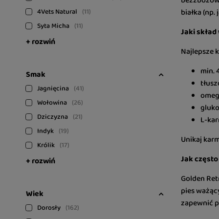
bezzbożowe
4Vets Natural
11
białka (np.
Syta Micha
11
Jaki skład
+ rozwiń
Najlepsze k
min.
Smak
tłusz
Jagnięcina
41
omega
Wołowina
26
gluko
Dziczyzna
21
L-kar
Indyk
19
Unikaj kar
Królik
17
Jak często
+ rozwiń
Golden Retr
pies ważący
Wiek
zapewnić p
Dorosły
162