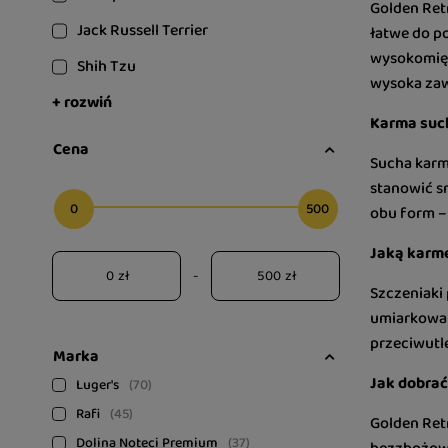
Golden Retr
Jack Russell Terrier
łatwe do p
wysokomięsn
Shih Tzu
wysoka zawa
+ rozwiń
Karma such
Cena
Sucha karm
stanowić sm
0
500
obu form –
Jaką karmę
zł
-
zł
Szczeniaki
umiarkowaną
przeciwutl
Marka
Jak dobrać
Luger's
70
Rafi
45
Golden Ret
Dolina Noteci Premium
37