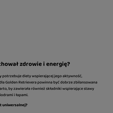
chował zdrowie i energię?
óry potrzebuje diety wspierającej jego aktywność,
dla Golden Retrievera powinna być dobrze zbilansowana
arto, by zawierała również składniki wspierające stawy
odrami i łapami.
t uniwersalnej?