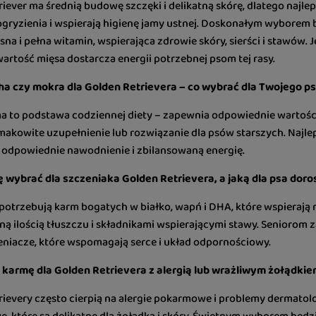
iever ma średnią budowę szczęki i delikatną skórę, dlatego najlep
ogryzienia i wspierają higienę jamy ustnej. Doskonałym wyborem
a i pełna witamin, wspierająca zdrowie skóry, sierści i stawów. 
rtość mięsa dostarcza energii potrzebnej psom tej rasy.
a czy mokra dla Golden Retrievera – co wybrać dla Twojego p
a to podstawa codziennej diety – zapewnia odpowiednie wartośc
akowite uzupełnienie lub rozwiązanie dla psów starszych. Najlep
 odpowiednie nawodnienie i zbilansowaną energię.
 wybrać dla szczeniaka Golden Retrievera, a jaką dla psa dor
 potrzebują karm bogatych w białko, wapń i DHA, które wspierają
 ilością tłuszczu i składnikami wspierającymi stawy. Seniorom z
eniacze, które wspomagają serce i układ odpornościowy.
 karmę dla Golden Retrievera z alergią lub wrażliwym żołądki
rievery często cierpią na alergie pokarmowe i problemy dermatol