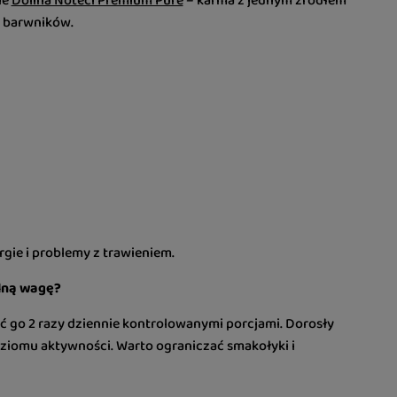
ie
Dolina Noteci Premium Pure
– karma z jednym źródłem
ch barwników.
gie i problemy z trawieniem.
alną wagę?
mić go 2 razy dziennie kontrolowanymi porcjami. Dorosły
oziomu aktywności. Warto ograniczać smakołyki i