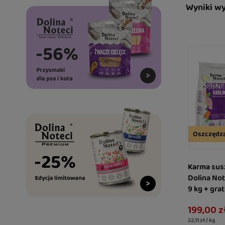
Wyniki w
Oszczędz
Karma sus
Dolina Not
9 kg + gra
Joint Car
199,00 z
stawy
22,11 zł / kg