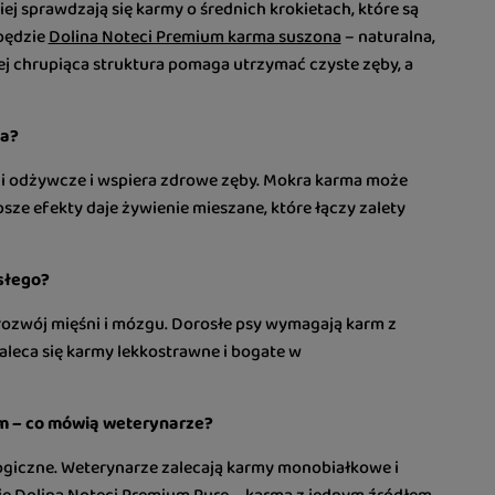
iej sprawdzają się
karmy o średnich krokietach, które są
 będzie
Dolina Noteci Premium karma suszona
– naturalna,
Jej chrupiąca struktura pomaga utrzymać czyste zęby, a
sa?
i odżywcze i wspiera zdrowe zęby. Mokra karma może
sze efekty daje żywienie mieszane, które łączy zalety
osłego?
 rozwój mięśni i mózgu. Dorosłe psy wymagają karm z
aleca się karmy lekkostrawne i bogate w
em – co mówią weterynarze?
ogiczne. Weterynarze zalecają karmy monobiałkowe i