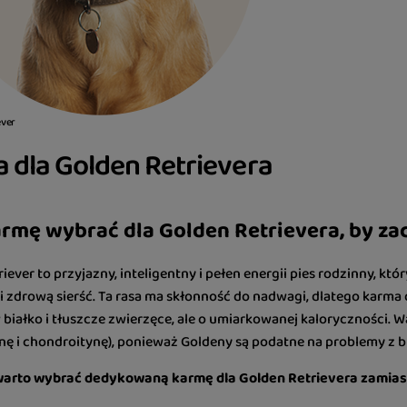
ever
 dla Golden Retrievera
armę wybrać dla Golden Retrievera, by za
iever to przyjazny, inteligentny i pełen energii pies rodzinny, kt
 zdrową sierść. Ta rasa ma skłonność do nadwagi, dlatego
karma 
białko i tłuszcze zwierzęce, ale o umiarkowanej kaloryczności. W
ę i chondroitynę), ponieważ Goldeny są podatne na problemy z bi
arto wybrać dedykowaną karmę dla Golden Retrievera zamias