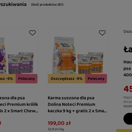
yszukiwania
( ilość produktów:
261
)
Osz
Ła
Hau
psa
400
asz -9%
Polecany
Oszczędzasz -9%
Polecany
45
zona dla psa
Karma suszona dla psa
Najni
dni p
eci Premium królik
Dolina Noteci Premium
90,96
tis 2 x Smart Chews
kaczka 9 kg + gratis 2 x Smart
e wspomagające
Chews Digestive Harmony
ł
199,00 zł
wspierające trawienie
22,11 zł / kg