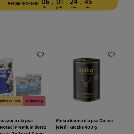
06
01
24
44
Następna Okazja:
dni
godz.
min.
sek.
ędzasz -9%
Polecany
suszona dla psa
Mokra karma dla psa Dolina
 Noteci Premium dorsz
jeleń i kaczka 400 g
gratis 2 x Smart Chews