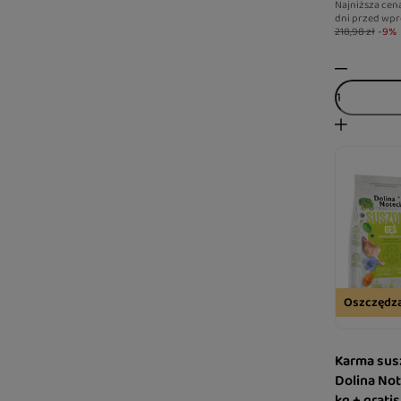
Najniższa cen
dni przed wpr
218,98 zł
-9%
Oszczędz
Karma sus
Dolina No
kg + grati