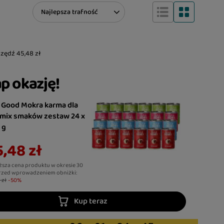
Zmień sortowanie
Najlepsza trafność
czędź
45,48 zł
p okazję!
 Good Mokra karma dla
 mix smaków zestaw 24 x
 g
,48 zł
ższa cena produktu w okresie 30
rzed wprowadzeniem obniżki:
 zł
-50%
Kup teraz