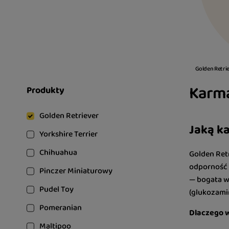
Golden Retri
Karma
Produkty
Golden Retriever
Jaką k
Yorkshire Terrier
Chihuahua
Golden Retr
odporność i
Pinczer Miniaturowy
— bogata w 
Pudel Toy
(glukozamin
Pomeranian
Dlaczego w
Maltipoo