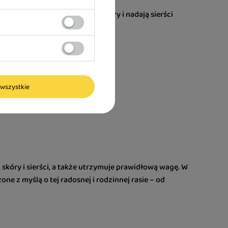
 E – wspierają regenerację skóry i nadają sierści
vera?
wszystkie
kóry i sierści, a także utrzymuje prawidłową wagę. W
e z myślą o tej radosnej i rodzinnej rasie – od