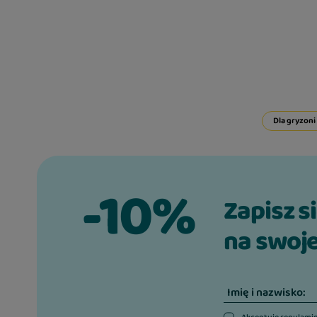
Dla gryzoni 
-10%
Zapisz s
na swoje
Imię i nazwisko: