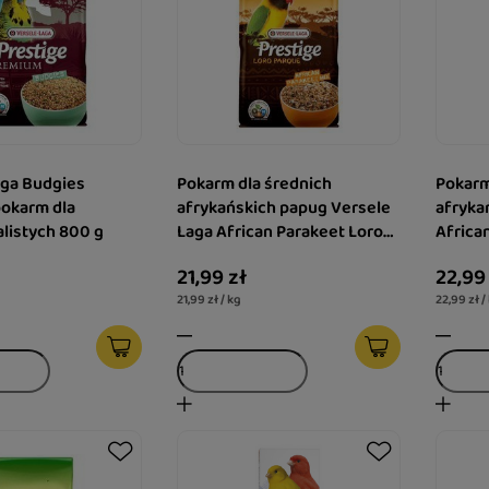
aga Budgies
Pokarm dla średnich
Pokarm
okarm dla
afrykańskich papug Versele
afryka
listych 800 g
Laga African Parakeet Loro
Africa
Parque Mix 1kg
Mix 1k
21,99 zł
22,99
21,99 zł / kg
22,99 zł /