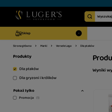
Sklep
Dla ptaków
Strona główna
Marki
Versele Laga
Produ
Produkty
Dla ptaków
Wyniki w
Dla gryzoni i królików
Pokaż tylko
Promocja
1