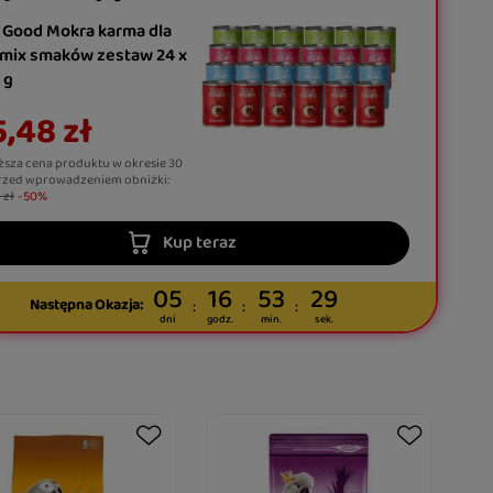
 Good Mokra karma dla
 mix smaków zestaw 24 x
 g
,48 zł
ższa cena produktu w okresie 30
rzed wprowadzeniem obniżki:
 zł
-50%
Kup teraz
05
16
53
28
Następna Okazja:
dni
godz.
min.
sek.