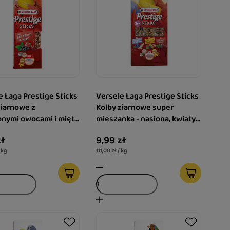
e Laga Prestige Sticks
Versele Laga Prestige Sticks
ziarnowe z
Kolby ziarnowe super
nymi owocami i miętą
mieszanka - nasiona, kwiaty,
narków 60 g
owoce, mniszek lekarski,
zł
9,99 zł
mięta dla kanarków 90 g
/ kg
111,00 zł / kg