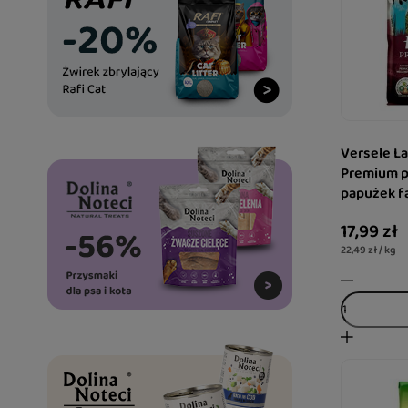
Versele L
Premium p
papużek fa
17,99 zł
22,49 zł / kg