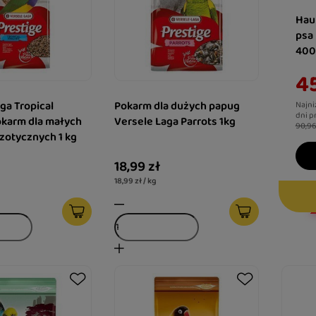
Hau
psa
400
45
ga Tropical
Pokarm dla dużych papug
Najni
dni p
okarm dla małych
Versele Laga Parrots 1kg
90,96
zotycznych 1 kg
18,99 zł
18,99 zł / kg