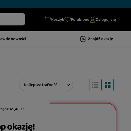
Koszyk
Polubione
Zaloguj się
rawdź nowości
Znajdź okazje
Zmień sortowanie
Najlepsza trafność
czędź
45,48 zł
p okazję!