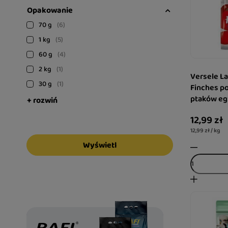
Opakowanie
70 g
6
1 kg
5
60 g
4
2 kg
1
Versele La
30 g
1
Finches p
ptaków eg
+ rozwiń
12,99 zł
12,99 zł / kg
Wyświetl