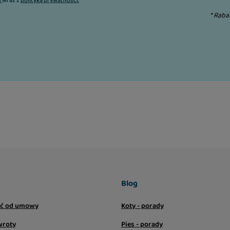
n
wraz z
polityką prywatności.
* Raba
Blog
ić od umowy
Koty - porady
wroty
Pies - porady