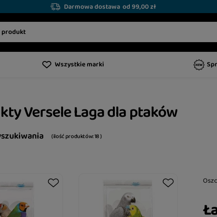
Darmowa dostawa
od 99,00 zł
Wszystkie marki
Sp
kty Versele Laga dla ptaków
yszukiwania
( ilość produktów:
18
)
Osz
Ła