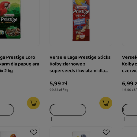
ga Prestige Loro
Versele Laga Prestige Sticks
Versel
karm dla papug ara
Kolby ziarnowe z
Kolby 
ix 2 kg
superseeds i kwiatami dla
czerwo
kanarków 60 g
dla ka
5,99 zł
6,99 
99,83 zł / kg
116,50 zł 