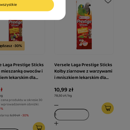
wszystkie
ędzasz -30%
e Laga Prestige Sticks
Versele Laga Prestige Sticks
z mieszanką owoców i
Kolby ziarnowe z warzywami
iem lekarskim dla
i mniszkiem lekarskim dla
ów 60 g
średnich i dużych papug 2 x
zł
10,99 zł
70 g
 kg
78,50 zł / kg
 cena produktu w okresie 30
d wprowadzeniem obniżki:
2%
ularna:
6,99 zł
-30%