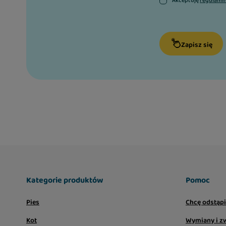
Akceptuję
regulami
Zapisz się
Kategorie produktów
Pomoc
Pies
Chcę odstąp
Kot
Wymiany i z