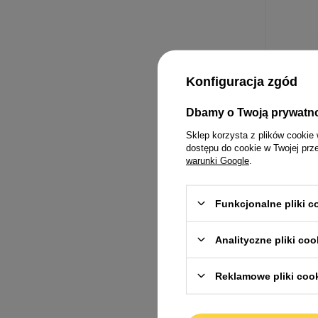
Konfiguracja zgód
Dbamy o Twoją prywatn
Sklep korzysta z plików cookie 
Versele La
dostępu do cookie w Twojej prz
Kolby ziar
warunki Google
.
posypką r
małych pa
6,99 zł
Funkcjonalne pliki 
116,50 zł / kg
Analityczne pliki coo
Reklamowe pliki coo