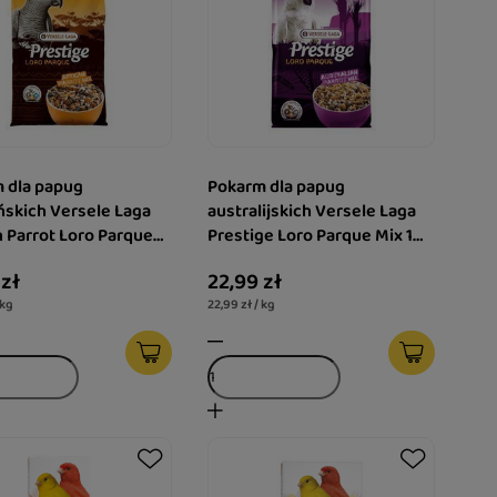
 dla papug
Pokarm dla papug
ńskich Versele Laga
australijskich Versele Laga
n Parrot Loro Parque
Prestige Loro Parque Mix 1
g
kg
 zł
22,99 zł
 kg
22,99 zł / kg