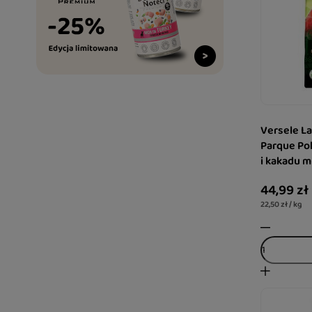
Versele La
Parque Po
i kakadu m
44,99 zł
22,50 zł / kg