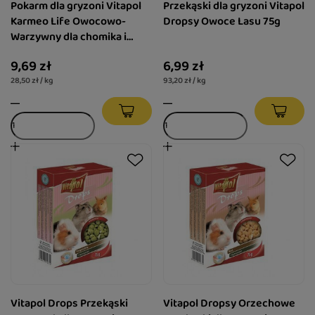
Pokarm dla gryzoni Vitapol
Przekąski dla gryzoni Vitapol
Karmeo Life Owocowo-
Dropsy Owoce Lasu 75g
Warzywny dla chomika i
królika 340g
9,69 zł
6,99 zł
28,50 zł / kg
93,20 zł / kg
Vitapol Drops Przekąski
Vitapol Dropsy Orzechowe