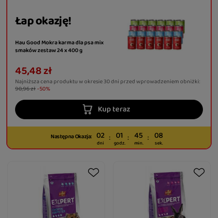
Łap okazję!
Hau Good Mokra karma dla psa mix
smaków zestaw 24 x 400 g
45,48 zł
Najniższa cena produktu w okresie 30 dni przed wprowadzeniem obniżki:
90,96 zł
-50%
Kup teraz
02
01
45
07
Następna Okazja:
dni
godz.
min.
sek.