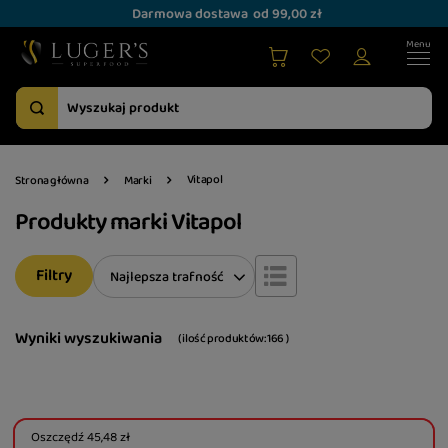
Darmowa dostawa
od 99,00 zł
Vitapol
Strona główna
Marki
Produkty marki Vitapol
Filtry
Zmień sortowanie
Najlepsza trafność
Wyniki wyszukiwania
( ilość produktów:
166
)
Oszczędź
45,48 zł