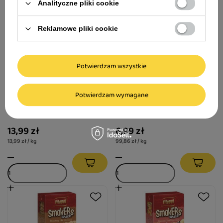
Analityczne pliki cookie
Reklamowe pliki cookie
Potwierdzam wszystkie
Pokarm dla chomika Vitapol
Vitapol Smakers Jogurt
Potwierdzam wymagane
Karmeo 1000g
mniszkowy Pokarm dla
gryzoni 2 szt.
13,99 zł
6,99 zł
13,99 zł / kg
99,86 zł / kg