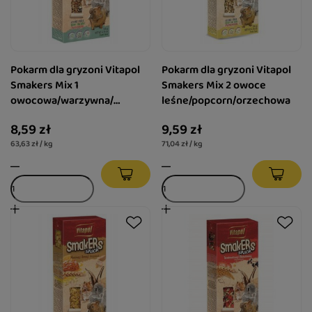
Pokarm dla gryzoni Vitapol
Pokarm dla gryzoni Vitapol
Smakers Mix 1
Smakers Mix 2 owoce
owocowa/warzywna/
leśne/popcorn/orzechowa
świętojańska
8,59 zł
9,59 zł
63,63 zł / kg
71,04 zł / kg