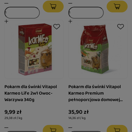
Pokarm dla świnki Vitapol
Pokarm dla świnki Vitapol
Karmeo Life 2w1 Owoc-
Karmeo Premium
Warzywa 340g
pełnoporcjowa domowej
2,5KG
9,99 zł
35,90 zł
29,38 zł / kg
14,36 zł / kg