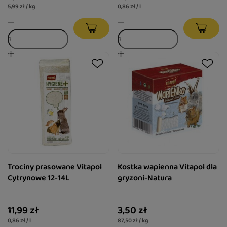
5,99 zł / kg
0,86 zł / l
Trociny prasowane Vitapol
Kostka wapienna Vitapol dla
Cytrynowe 12-14L
gryzoni-Natura
11,99 zł
3,50 zł
0,86 zł / l
87,50 zł / kg