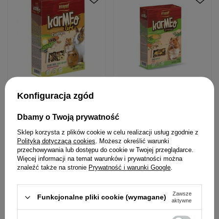
Konfiguracja zgód
Koktajl dla gryzoni i krolika
Pokarm dla chomika Vitapol
Vitapol Karmeo Life 500g
Karmeo 500g
Dbamy o Twoją prywatność
Sklep korzysta z plików cookie w celu realizacji usług zgodnie z
8,99 zł
7,99 zł
Polityką dotyczącą cookies
. Możesz określić warunki
17,98 zł / kg
15,98 zł / kg
przechowywania lub dostępu do cookie w Twojej przeglądarce.
Więcej informacji na temat warunków i prywatności można
znaleźć także na stronie
Prywatność i warunki Google
.
Zawsze
Funkcjonalne pliki cookie (wymagane)
aktywne