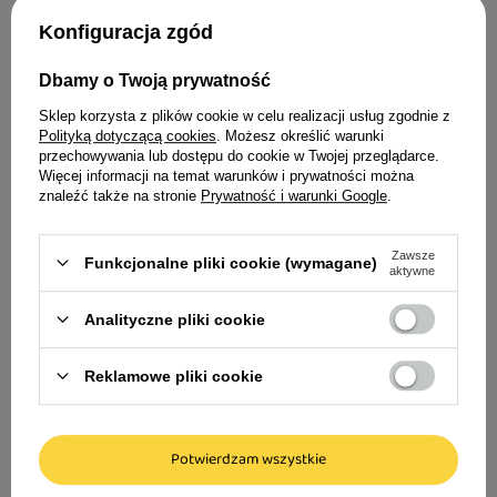
Najważniejsze cechy produktu:
Trixie kaganiec d
Konfiguracja zgód
Kształt naturalnego patyka
— idealny dla psów
rozmiar S-M
uwielbiających noszenie i aportowanie kijów.
Dbamy o Twoją prywatność
Sklep korzysta z plików cookie w celu realizacji usług zgodnie z
Wytrzymały materiał TPR
— odporny na
15,99 zł
Polityką dotyczącą cookies
. Możesz określić warunki
gryzienie, pękanie i odkształcenia.
przechowywania lub dostępu do cookie w Twojej przeglądarce.
Więcej informacji na temat warunków i prywatności można
Bezpieczna alternatywa dla drewna
— bez
znaleźć także na stronie
Prywatność i warunki Google
.
ryzyka drzazg i ostrych elementów.
Zawsze
Funkcjonalne pliki cookie (wymagane)
Wyżłobiona powierzchnia
— wspiera masaż
aktywne
Trixie Karta do usuwania kleszczy
dziąseł i pewny chwyt.
Analityczne pliki cookie
Rozmiar 14 cm / średnica 4 cm
— odpowiedni dla
psów małych i średnich ras.
Reklamowe pliki cookie
8,99 zł
Dobrze widoczny kolor
— łatwy do odnalezienia
podczas spacerów i zabawy.
Potwierdzam wszystkie
Uniwersalne zastosowanie
— do gryzienia,