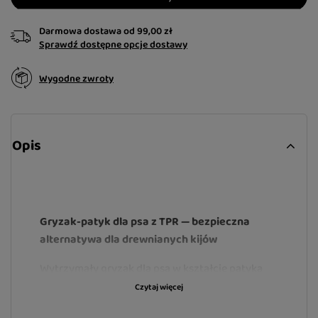
Darmowa dostawa
od
99,00 zł
Sprawdź dostępne opcje dostawy
Wygodne zwroty
Opis
Gryzak-patyk dla psa z TPR — bezpieczna
alternatywa dla drewnianych kijów
Wytrzymały gryzak dla psa w kształcie patyka
został stworzony z myślą o psach, które
Czytaj więcej
uwielbiają nosić, gryźć i aportować znalezione