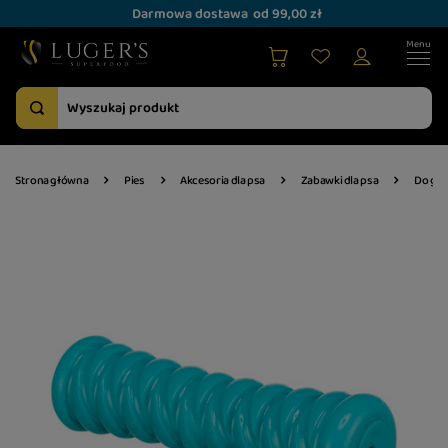
Darmowa dostawa
od 99,00 zł
Strona główna
Pies
Akcesoria dla psa
Zabawki dla psa
Do gry