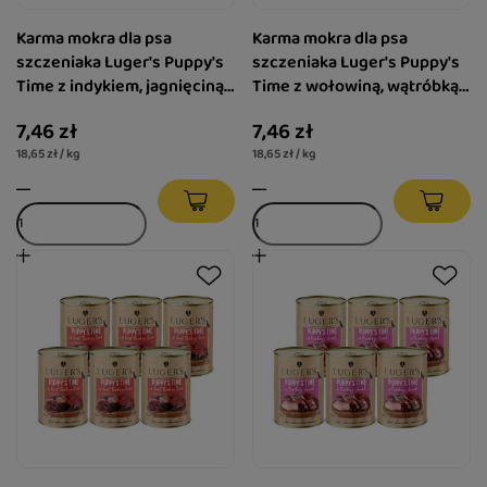
Karma mokra dla psa
Karma mokra dla psa
szczeniaka Luger's Puppy's
szczeniaka Luger's Puppy's
Time z indykiem, jagnięciną i
Time z wołowiną, wątróbką z
żurawiną 400 g
indyka i borówką 400 g
7,46 zł
7,46 zł
18,65 zł / kg
18,65 zł / kg