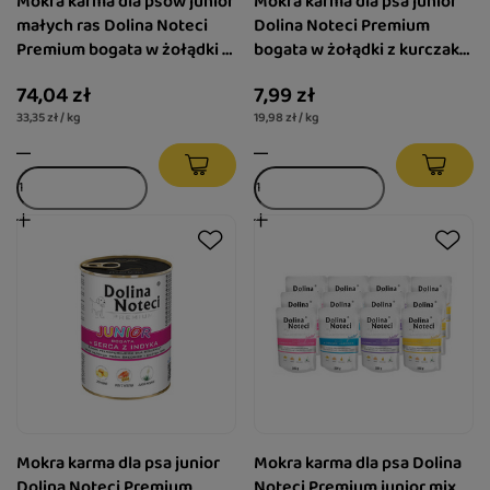
Mokra karma dla psów junior
Mokra karma dla psa junior
małych ras Dolina Noteci
Dolina Noteci Premium
Premium bogata w żołądki z
bogata w żołądki z kurczaka
kurczaka z wątróbką cielęcą
400 g
74,04 zł
7,99 zł
zestaw 12 x 185 g
33,35 zł / kg
19,98 zł / kg
Mokra karma dla psa junior
Mokra karma dla psa Dolina
Dolina Noteci Premium
Noteci Premium junior mix