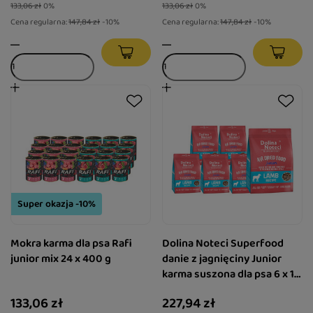
133,06 zł
0%
133,06 zł
0%
Cena regularna:
147,84 zł
-10%
Cena regularna:
147,84 zł
-10%
Super okazja -10%
Mokra karma dla psa Rafi
Dolina Noteci Superfood
junior mix 24 x 400 g
danie z jagnięciny Junior
karma suszona dla psa 6 x 1
kg
133,06 zł
227,94 zł