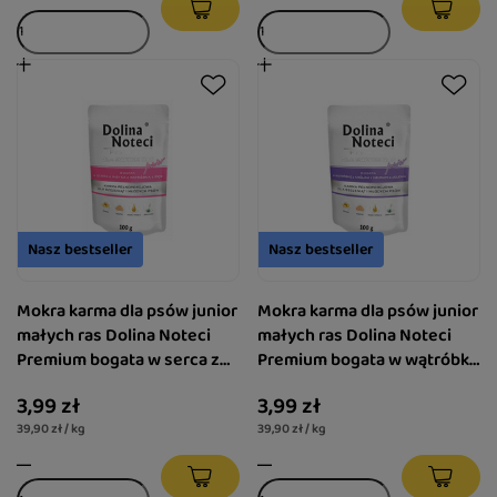
Nasz bestseller
Nasz bestseller
Mokra karma dla psów junior
Mokra karma dla psów junior
małych ras Dolina Noteci
małych ras Dolina Noteci
Premium bogata w serca z
Premium bogata w wątróbkę
indyka z wątróbką z gęsi 100
z królika z ozorami z jelenia
3,99 zł
3,99 zł
g
saszetka 100 g
39,90 zł / kg
39,90 zł / kg