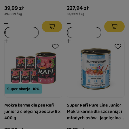
39,99 zł
227,94 zł
39,99 zł / kg
37,99 zł / kg
Super okazja -10%
Mokra karma dla psa Rafi
Super Rafi Pure Line Junior
junior z cielęciną zestaw 6 x
Mokra karma dla szczeniąt i
400 g
młodych psów - jagnięcina z
batatami 800 g