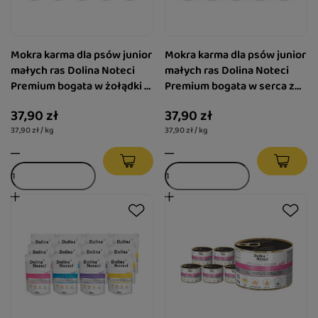
Mokra karma dla psów junior
Mokra karma dla psów junior
małych ras Dolina Noteci
małych ras Dolina Noteci
Premium bogata w żołądki z
Premium bogata w serca z
kurczaka z wątróbką cielęcą
indyka z wątróbką z gęsi
37,90 zł
37,90 zł
zestaw 10 x 100 g
zestaw 10 x 100 g
37,90 zł / kg
37,90 zł / kg