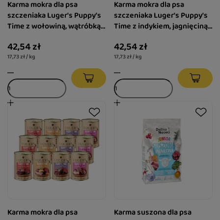
Karma mokra dla psa
Karma mokra dla psa
szczeniaka Luger's Puppy's
szczeniaka Luger's Puppy's
Time z wołowiną, wątróbką z
Time z indykiem, jagnięciną i
indyka i borówką zestaw 6 x
żurawiną zestaw 6 x 400 g
42,54 zł
42,54 zł
400 g
17,73 zł / kg
17,73 zł / kg
Karma mokra dla psa
Karma suszona dla psa