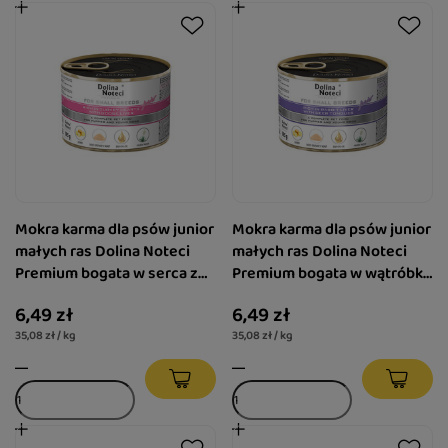
Mokra karma dla psów junior
Mokra karma dla psów junior
małych ras Dolina Noteci
małych ras Dolina Noteci
Premium bogata w serca z
Premium bogata w wątróbkę
indyka z wątróbką z gęsi
z królika z ozorami z jelenia
6,49 zł
6,49 zł
puszka 185 g
puszka 185 g
35,08 zł / kg
35,08 zł / kg