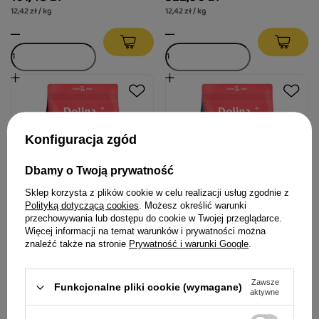
12,42 zł / kg
12,42 zł / kg
Konfiguracja zgód
Dbamy o Twoją prywatność
Sklep korzysta z plików cookie w celu realizacji usług zgodnie z
Polityką dotyczącą cookies
. Możesz określić warunki
przechowywania lub dostępu do cookie w Twojej przeglądarce.
Więcej informacji na temat warunków i prywatności można
Dolina Noteci Superfood
Dolina Noteci Superfood
znaleźć także na stronie
Prywatność i warunki Google
.
danie z królika Junior karma
danie z jagnięciny Junior
suszona dla psa 5 kg
karma suszona dla psa 5 kg
Zawsze
Funkcjonalne pliki cookie (wymagane)
149,00 zł
149,00 zł
aktywne
29,80 zł / kg
29,80 zł / kg