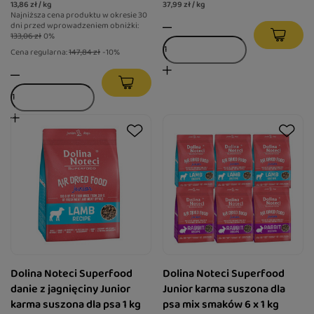
13,86 zł / kg
37,99 zł / kg
Najniższa cena produktu w okresie 30
dni przed wprowadzeniem obniżki:
133,06 zł
0%
Cena regularna:
147,84 zł
-10%
Dolina Noteci Superfood
Dolina Noteci Superfood
danie z jagnięciny Junior
Junior karma suszona dla
karma suszona dla psa 1 kg
psa mix smaków 6 x 1 kg