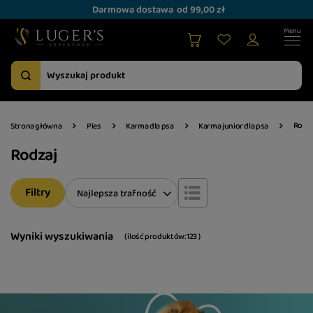
Darmowa dostawa
od 99,00 zł
Rodza
Strona główna
Pies
Karma dla psa
Karma junior dla psa
Rodzaj
Filtry
Zmień sortowanie
Najlepsza trafność
Wyniki wyszukiwania
( ilość produktów:
123
)