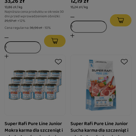
33,26 zł
12,19 zł
13,86 zł / kg
15,24 zł / kg
Najniższa cena produktu w okresie 30
dni przed wprowadzeniem obniżki:
29,57 zł
+12%
Cena regularna:
36,96 zł
-10%
Super Rafi Pure Line Junior
Super Rafi Pure Line Junior
Mokra karma dla szczeniąt i
Sucha karma dla szczeniąt i