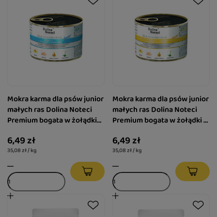
Mokra karma dla psów junior
Mokra karma dla psów junior
małych ras Dolina Noteci
małych ras Dolina Noteci
Premium bogata w żołądki
Premium bogata w żołądki z
jagnięce puszka 185 g
kurczaka z wątróbką cielęcą
6,49 zł
6,49 zł
puszka 185 g
35,08 zł / kg
35,08 zł / kg