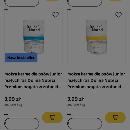
Nasz bestseller
Mokra karma dla psów junior
Mokra karma dla psów junior
małych ras Dolina Noteci
małych ras Dolina Noteci
Premium bogata w żołądki
Premium bogata w żołądki z
jagnięce saszetka 100 g
kurczaka z wątróbką cielęcą
3,99 zł
3,99 zł
saszetka 100 g
39,90 zł / kg
39,90 zł / kg