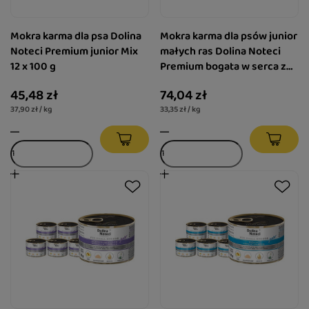
Mokra karma dla psa Dolina
Mokra karma dla psów junior
Noteci Premium junior Mix
małych ras Dolina Noteci
12 x 100 g
Premium bogata w serca z
indyka z wątróbką z gęsi
45,48 zł
74,04 zł
zestaw 12 x 185 g
37,90 zł / kg
33,35 zł / kg