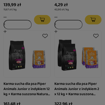
139,99 zł
4,29 zł
11,67 zł / kg
42,90 zł / kg
Karma sucha dla psa Piper
Karma sucha dla psa Piper
Animals Junior z indykiem 12
Animals Junior z indykiem 2
kg + Karma suszona Natural
x 12 kg + Karma suszona
Taste Kurka Wodna 1 kg
Natural Taste Kurka Wodna 2
161,48 zł
322,96 zł
x 1 kg