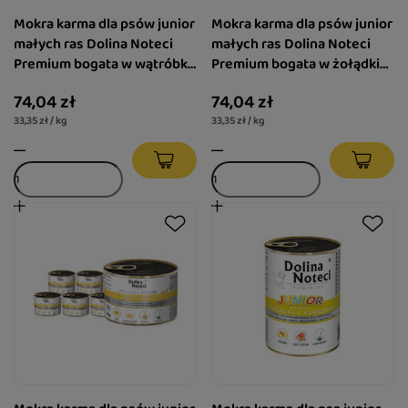
Mokra karma dla psów junior
Mokra karma dla psów junior
małych ras Dolina Noteci
małych ras Dolina Noteci
Premium bogata w wątróbkę
Premium bogata w żołądki
z królika z ozorami z jelenia
jagnięce zestaw 12 x 185 g
74,04 zł
74,04 zł
zestaw 12 x 185 g
33,35 zł / kg
33,35 zł / kg