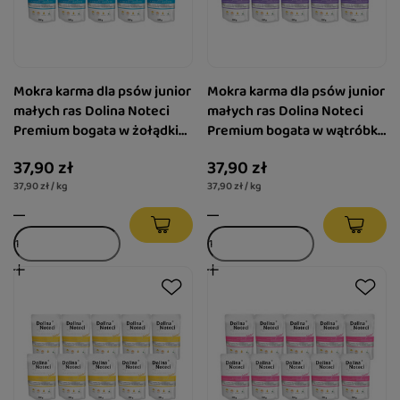
Mokra karma dla psów junior
Mokra karma dla psów junior
małych ras Dolina Noteci
małych ras Dolina Noteci
Premium bogata w żołądki
Premium bogata w wątróbkę
jagnięce zestaw 10 x 100 g
z królika z ozorami z jelenia
37,90 zł
37,90 zł
zestaw 10 x 100 g
37,90 zł / kg
37,90 zł / kg