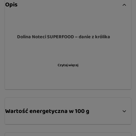
Opis
Dolina Noteci SUPERFOOD – danie z królika
Karma Dolina Noteci SUPERFOOD danie z królika
Czytaj więcej
jest pełnoporcjową, bytową karmą
przeznaczoną dla szczeniąt oraz młodych psów
średnich i dużych ras. Kompozycja surowców w
daniu z królika gwarantuje harmonijny wzrost i
rozwój młodych organizmów zapewniając im
wszystkie składniki odżywcze w precyzyjnie
Wartość energetyczna w 100 g
dobranych proporcjach i ilościach. Mięso i
wątroba królika charakteryzują się wysoką
zawartością pełnowartościowego białka o