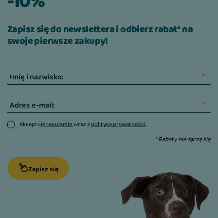
-10%
skład dania precyzyjnie dobrany do
potrzeb żywieniowych szczeniąt oraz
Zapisz się do newslettera i odbierz rabat* na
młodych psów średnich i dużych ras,
swoje pierwsze zakupy!
36% mięsa i wątroby z królika,
26% mięsa, serc, żołądków wołowych,
Imię i nazwisko:
12% mięsa, płuc i nerek wieprzowych,
Adres e-mail:
6% mięsa z indyka,
Akceptuję
regulamin
wraz z
polityką prywatności.
olej z łososia,
* Rabaty nie łączą się
nie zawiera kurczaka,
Zapisz się
dużą zawartość świeżych warzyw i
owoców (marchew, dynia, szpinak,
borówki, maliny, pomidor, gruszka,
pomarańcze, groszek) stymulujących