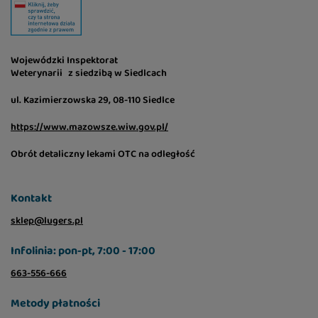
nie zawiera mączek zwierzęcych,
barwników ani konserwantów,
jest bezzbożowa, bezglutenowa,
Wojewódzki Inspektorat
Weterynarii z siedzibą w Siedlcach
wyprodukowana w niskiej temperaturze
ul. Kazimierzowska 29, 08-110 Siedlce
suszenia gwarantującej utrzymanie
wysokiej wartości odżywczej surowców z
https://www.mazowsze.wiw.gov.pl/
zachowaniem bezpieczeństwa
Obrót detaliczny lekami OTC na odległość
mikrobiologicznego.
Kontakt
sklep@lugers.pl
Infolinia: pon-pt, 7:00 - 17:00
663-556-666
Metody płatności