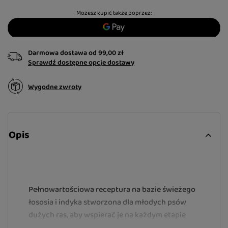
Możesz kupić także poprzez:
Darmowa dostawa
od
99,00 zł
Sprawdź dostępne opcje dostawy
Wygodne zwroty
Opis
Pełnowartościowa receptura na bazie świeżego
łososia i indyka stworzona dla młodych psów
dużych ras, aby wspierać je na każdym etapie
wymagającego okresu wzrostu. Lekkostrawne