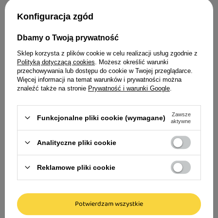
pochodzenia zwierzęcego
Konfiguracja zgód
Zawiera świeże mięso
Idealne uzupełnienie dla Twojego
Dbamy o Twoją prywatność
czworonoga
30% warzyw, owoców i ziół
Sklep korzysta z plików cookie w celu realizacji usług zgodnie z
Polityką dotyczącą cookies
. Możesz określić warunki
BEZ mięsa i tłuszczu z kurczaka
przechowywania lub dostępu do cookie w Twojej przeglądarce.
Więcej informacji na temat warunków i prywatności można
BEZ zbóż i ziemniaków
znaleźć także na stronie
Prywatność i warunki Google
.
Carnilove True F
SKŁAD
sucha dla psów z 
Zawsze
Funkcjonalne pliki cookie (wymagane)
aktywne
Świeży łosoś (26%), białko z indyka (24%), groch
56,99 zł
żółty, tłuszcz wołowy (8,5%), hydrolizowane
Analityczne pliki cookie
37,99 zł / kg
białko z indyka (7,5%), pulpa jabłkowa suszona,
białko grochu, hydrolizowana wątroba (3%),
Reklamowe pliki cookie
ciecierzyca, siemię lniane, dynia, olej z łososia
(1%), marchew, chlorek potasu, mąka grochowa,
suszony rokitnik zwyczajny (0,2%), suszony
Potwierdzam wszystkie
Carnilove Active Dog Salmon & Turkey
korzeń imbiru (0,1%), suszone jagody (0,1%),