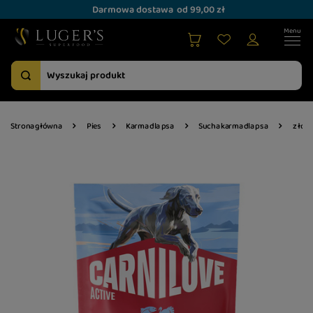
Darmowa dostawa
od 99,00 zł
Strona główna
Pies
Karma dla psa
Sucha karma dla psa
z łos