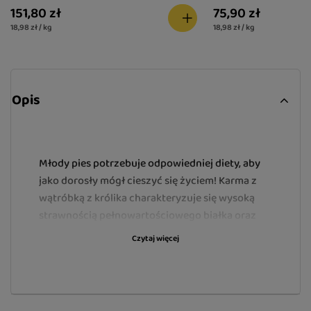
151,80 zł
75,90 zł
18,98 zł / kg
18,98 zł / kg
Opis
Młody pies potrzebuje odpowiedniej diety, aby
jako dorosły mógł cieszyć się życiem! Karma z
wątróbką z królika charakteryzuje się wysoką
strawnością pełnowartościowego białka oraz
kwasów tłuszczowych z rodziny n-3 i n-6. Mięso
Czytaj więcej
i produkty pochodzące z królika stanowią cenne
źródło żelaza, selenu, miedzi i cynku –
składników mineralnych, które odgrywają
istotną rolę w pobudzaniu funkcji obronnych