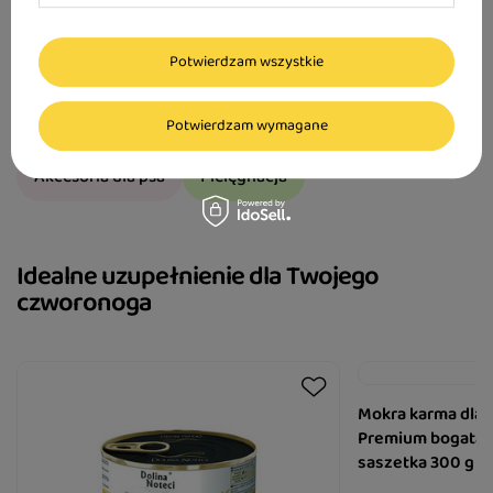
Potwierdzam wszystkie
Sprawdź inne kategorie
Potwierdzam wymagane
Karma junior dla psa
Przysmaki dla psa
Akcesoria dla psa
Pielęgnacja
Idealne uzupełnienie dla Twojego
czworonoga
Mokra karma dla p
Premium bogata w
saszetka 300 g