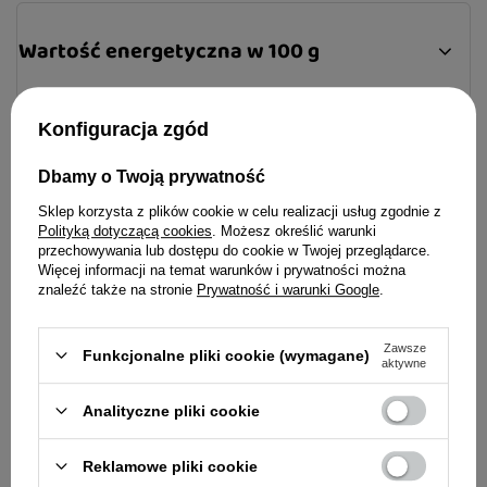
organizmu. Karma nie zawiera substancji
konserwujących, ani barwników poprawiających
Wartość energetyczna w 100 g
smak i stymulujących apetyt. Zdrowy start
Twojego pupila!
Konfiguracja zgód
Skład
Dbamy o Twoją prywatność
Sklep korzysta z plików cookie w celu realizacji usług zgodnie z
Polityką dotyczącą cookies
. Możesz określić warunki
przechowywania lub dostępu do cookie w Twojej przeglądarce.
Więcej informacji na temat warunków i prywatności można
znaleźć także na stronie
Prywatność i warunki Google
.
Zawsze
Funkcjonalne pliki cookie (wymagane)
aktywne
Analityczne pliki cookie
Opinie
Reklamowe pliki cookie