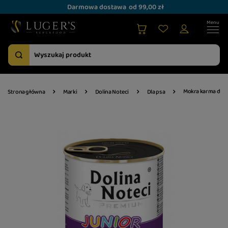
Darmowa dostawa
od 99,00 zł
Mokra karma dla p
Strona główna
Marki
Dolina Noteci
Dla psa