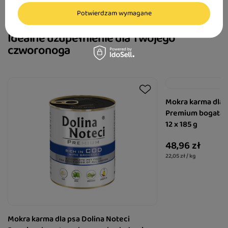
Potwierdzam wymagane
Idealne uzupełnienie dla Twojego
czworonoga
Mokra karma dla 
Premium bogata 
12 x 185 g
48,96 zł
22,05 zł / kg
Mokra karma dla psa Dolina Noteci