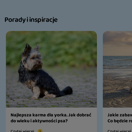
Porady i inspiracje
Najlepsza karma dla yorka. Jak dobrać
Jakie zabaw
do wieku i aktywności psa?
Co będzie r
Czytaj więcej
Czytaj więcej