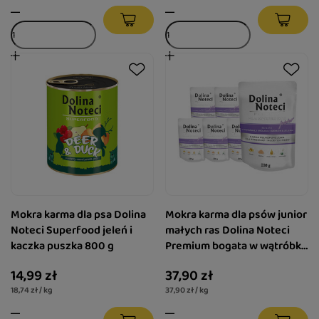
Mokra karma dla psa Dolina
Mokra karma dla psów junior
Noteci Superfood jeleń i
małych ras Dolina Noteci
kaczka puszka 800 g
Premium bogata w wątróbkę
z królika z ozorami z jelenia
14,99 zł
37,90 zł
zestaw 10 x 100 g
18,74 zł / kg
37,90 zł / kg