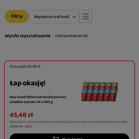
Filtry
Zmień sortowanie
Najlepsza trafność
Wyniki wyszukiwania
( ilość produktów:
35
)
Oszczędź
45,48 zł
Łap okazję!
Hau Good Mokra karma dla psa mix
smaków zestaw 24 x 400 g
45,48 zł
Najniższa cena produktu w okresie 30 dni przed wprowadzeniem obniżki:
90,96 zł
-50%