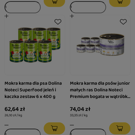
Mokra karma dla psa Dolina
Mokra karma dla psów junior
Noteci Superfood jeleń i
małych ras Dolina Noteci
kaczka zestaw 6 x 400 g
Premium bogata w wątróbkę
z królika z ozorami z jelenia
62,64 zł
74,04 zł
zestaw 12 x 185 g
26,10 zł / kg
33,35 zł / kg