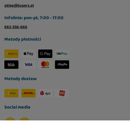
sklep@lugers.pl
Infolinia: pon-pt, 7:00 - 17:00
663-556-666
Metody płatności
Metody dostaw
Social media