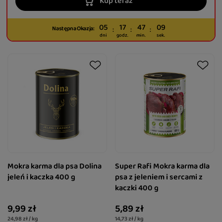
Kup teraz
05
17
47
08
Następna Okazja:
dni
godz.
min.
sek.
Mokra karma dla psa Dolina
Super Rafi Mokra karma dla
jeleń i kaczka 400 g
psa z jeleniem i sercami z
kaczki 400 g
9,99 zł
5,89 zł
24,98 zł / kg
14,73 zł / kg