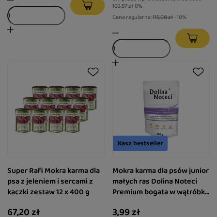
103,57 zł
0%
Cena regularna:
115,08 zł
-10%
Nasz bestseller
Super Rafi Mokra karma dla
Mokra karma dla psów junior
psa z jeleniem i sercami z
małych ras Dolina Noteci
kaczki zestaw 12 x 400 g
Premium bogata w wątróbkę
z królika z ozorami z jelenia
67,20 zł
3,99 zł
saszetka 100 g