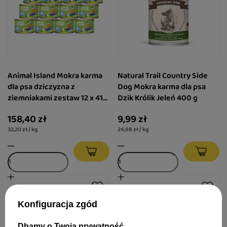
Animal Island Mokra karma
Natural Trail Country Side
dla psa dziczyzna z
Dog Mokra karma dla psa
ziemniakami zestaw 12 x 410
Dzik Królik Jeleń 400 g
g
158,40 zł
9,99 zł
32,20 zł / kg
24,98 zł / kg
Konfiguracja zgód
Dbamy o Twoją prywatność