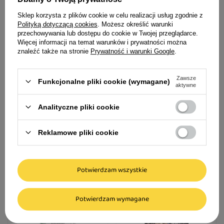
Sklep korzysta z plików cookie w celu realizacji usług zgodnie z
Polityką dotyczącą cookies
. Możesz określić warunki
przechowywania lub dostępu do cookie w Twojej przeglądarce.
Więcej informacji na temat warunków i prywatności można
znaleźć także na stronie
Prywatność i warunki Google
.
Natural Trail Country Side
Kiełbaska treningowa dla
Dog Mokra karma dla psa
psa Karma mokra
Zawsze
Funkcjonalne pliki cookie (wymagane)
Dzik Królik Jeleń 800 g
uzupełniająca PEPE Deer
aktywne
(jeleń) 200 g
17,99 zł
15,99 zł
Analityczne pliki cookie
22,49 zł / kg
79,95 zł / kg
Reklamowe pliki cookie
Potwierdzam wszystkie
Potwierdzam wymagane