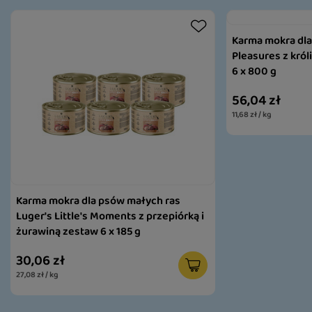
Karma mokra dla 
Pleasures z król
6 x 800 g
56,04 zł
11,68 zł / kg
Karma mokra dla psów małych ras
Luger's Little's Moments z przepiórką i
żurawiną zestaw 6 x 185 g
30,06 zł
27,08 zł / kg