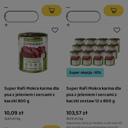
Super okazja -10%
Super Rafi Mokra karma dla
Super Rafi Mokra karma dla
psa z jeleniem i sercami z
psa z jeleniem i sercami z
kaczki 800 g
kaczki zestaw 12 x 800 g
10,09 zł
103,57 zł
12,61 zł / kg
10,79 zł / kg
Najniższa cena produktu w okresie 30
dni przed wprowadzeniem obniżki: