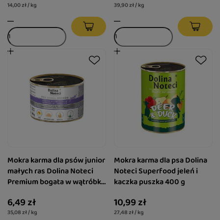
14,00 zł / kg
39,90 zł / kg
Mokra karma dla psów junior
Mokra karma dla psa Dolina
małych ras Dolina Noteci
Noteci Superfood jeleń i
Premium bogata w wątróbkę
kaczka puszka 400 g
z królika z ozorami z jelenia
6,49 zł
10,99 zł
puszka 185 g
35,08 zł / kg
27,48 zł / kg