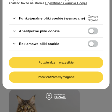
znaleźć także na stronie
Prywatność i warunki Google
.
Pochłaniacz zapachów Certech
Pochłaniacz owocowy 200g
Zawsze
Funkcjonalne pliki cookie (wymagane)
aktywne
9,90 zł
Analityczne pliki cookie
49,50 zł / kg
Reklamowe pliki cookie
Porady i inspiracje
Potwierdzam wszystkie
Więcej artykułów
Potwierdzam wymagane