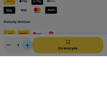
Metody dostaw
Social media
Do koszyka
W sklepie prezentujemy ceny brutto (z VAT).
Stawki VAT dla konsumentów z kraju:
Polska
.
Polityka prywatności
Ustawienia Cookies
©
2026
Lugers