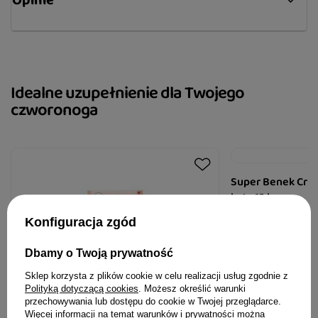
Opinie
Idealne uzupełnienie dla Twojego
czworonoga
Super Benek Crys
kota 13 kg
Konfiguracja zgód
145,99 zł
Dbamy o Twoją prywatność
11,23 zł / kg
Sklep korzysta z plików cookie w celu realizacji usług zgodnie z
Polityką dotyczącą cookies
. Możesz określić warunki
przechowywania lub dostępu do cookie w Twojej przeglądarce.
Więcej informacji na temat warunków i prywatności można