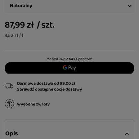
Naturalny
87,99 zł
/
szt.
3,52 zł / l
Możesz kupić także poprzez:
Darmowa dostawa
od
99,00 zł
Sprawdź dostępne opcje dostawy
Wygodne zwroty
Opis