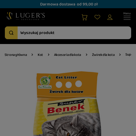
Darmowa dostawa
od 99,00 zł
Super B
Strona główna
Kot
Akcesoria dla kota
Żwirek dla kota