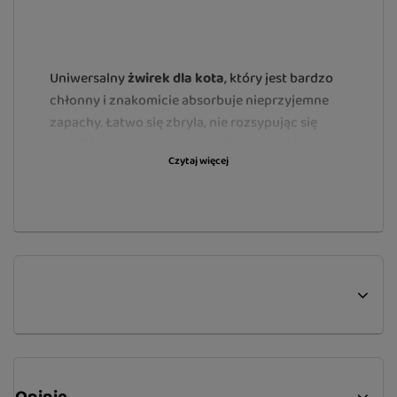
Uniwersalny
żwirek dla kota
, który jest bardzo
chłonny i znakomicie absorbuje nieprzyjemne
zapachy. Łatwo się zbryla, nie rozsypując się
wokół kuwety. Dedykowany dla wszystkich
Czytaj więcej
kotów i innych zwierząt domowych.
Bentonitowe, grube ziarna nie przywierają do
kuwety. Żwirek posiada naturalny zapach, jest
bardzo ekonomiczny.