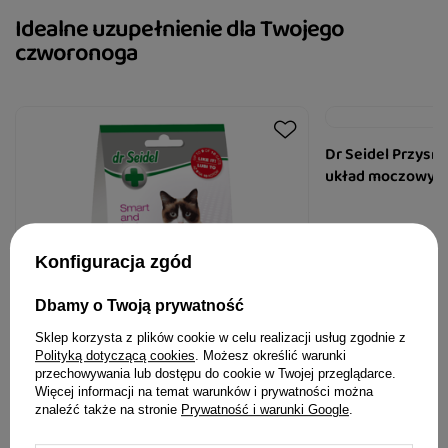
Skład
Idealne uzupełnienie dla Twojego
czworonoga
Mąka ryżowa, otręby, hydrolizowane białko
zwierzęce, tłuszcze zwierzęce
Dr Seidel Przysm
układ moczowy dl
9,99 zł
199,80 zł / kg
Konfiguracja zgód
Dbamy o Twoją prywatność
Sklep korzysta z plików cookie w celu realizacji usług zgodnie z
Polityką dotyczącą cookies
. Możesz określić warunki
przechowywania lub dostępu do cookie w Twojej przeglądarce.
Dr Seidel Smakołyki na zdrową wątrobę
Więcej informacji na temat warunków i prywatności można
dla kotów 50 g
znaleźć także na stronie
Prywatność i warunki Google
.