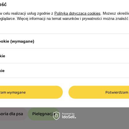
ość
w celu realizacji usług zgodnie z
Polityką dotyczącą cookies
. Możesz określi
eglądarce. Więcej informacji na temat warunków i prywatności można znaleźć
cookie (wymagane)
kie
kie
dzam wymagane
Potwierdzam 
oria dla psa
Pielęgnacja