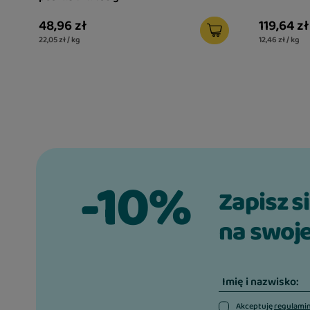
48,96 zł
119,64 zł
22,05 zł / kg
12,46 zł / kg
-10%
Zapisz s
na swoje
Imię i nazwisko:
Akceptuję
regulami