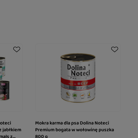
oteci
Mokra karma dla psa Dolina Noteci
z jabłkiem
Premium bogata w wołowinę puszka
mals z
800 g