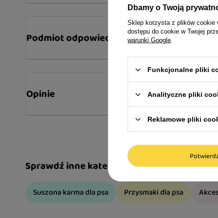
Dbamy o Twoją prywatn
Sklep korzysta z plików cookie 
dostępu do cookie w Twojej prz
Podmiot odpowiedzialny
warunki Google
.
Funkcjonalne pliki 
Opinie
Analityczne pliki coo
Reklamowe pliki coo
Potwier
Sprawdź inne kategorie
Suszona karma dla psa
Przysmaki dla psa
Akces