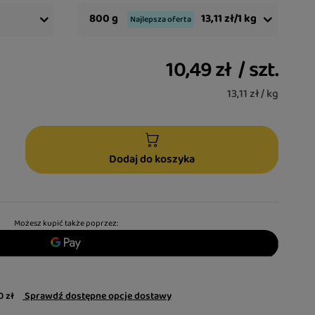
800 g
13,11 zł/1 kg
Najlepsza oferta
10,49 zł
/
szt.
13,11 zł / kg
Dodaj do koszyka
Możesz kupić także poprzez:
0 zł
Sprawdź dostępne opcje dostawy
Mokra karma dla psa
Mokra karma dla psa
Mo