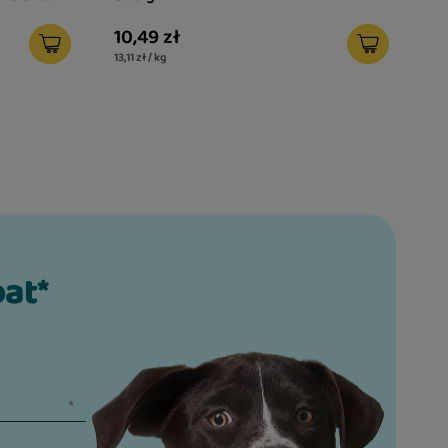
atis
10,49 zł
13,11 zł / kg
bat*