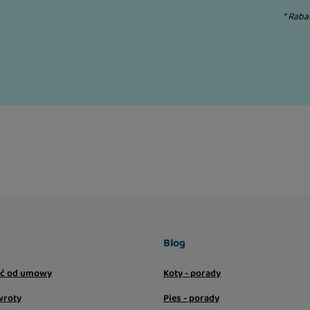
* Raba
Blog
ić od umowy
Koty - porady
wroty
Pies - porady