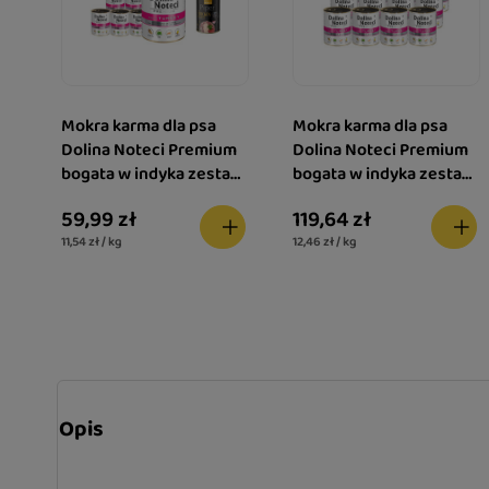
Mokra karma dla psa
Mokra karma dla psa
Dolina Noteci Premium
Dolina Noteci Premium
bogata w indyka zestaw
bogata w indyka zestaw
6 x 800 g + gratis Piper
12 x 800 g
59,99 zł
119,64 zł
Animals z sercami z
11,54 zł / kg
12,46 zł / kg
kurczaka i szpinakiem
400 g
Opis