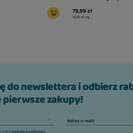
indykiem i brokułem 400 g Gr
79,99 zł
15,38 zł / kg
ię do newslettera i odbierz ra
 pierwsze zakupy!
Adres e-mail:
n
wraz z
polityką prywatności.