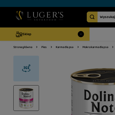
Sklep
Strona główna
Pies
Karma dla psa
Mokra karma dla psa