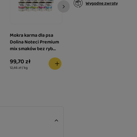
Wygodne zwroty
Dolina Noteci Premium
mix smaków bez ryb i
kurczaka zestaw 9 x 800
91,62 zł
g
12,73 zł / kg
Mokra karma dla psa
Dolina Noteci Premium
mix smaków bez ryb
zestaw 10 x 800 g
99,70 zł
12,46 zł / kg