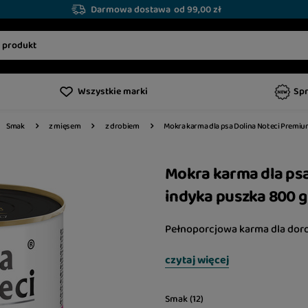
Darmowa dostawa
od 99,00 zł
Wszystkie marki
Sp
Mokra karma dla psa Dolina Noteci Premiu
Smak
z mięsem
z drobiem
Mokra karma dla ps
indyka puszka 800 g
Pełnoporcjowa karma dla doro
czytaj więcej
Smak (12)