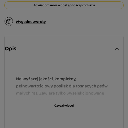
Powiadom mnie o dostępności produktu
Wygodne zwroty
Opis
Najwyższej jakości, kompletny,
pełnowartościowy posiłek dla rosnących psów
małych ras.
Zawiera tylko wyselekcjonowane
składniki, które odpowiadają potrzebom
Czytaj więcej
młodych psów.Kawałki mięsa w karmie
Animonda posiadają wyraźne włókna dzięki
temu pies otrzymuje odpowiednią ilość energii