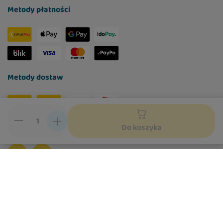
Metody płatności
Metody dostaw
Social media
Do koszyka
W sklepie prezentujemy ceny brutto (z VAT).
Stawki VAT dla konsumentów z kraju:
Polska
.