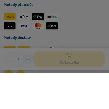
Metody płatności
Metody dostaw
Social media
Do koszyka
W sklepie prezentujemy ceny brutto (z VAT).
Stawki VAT dla konsumentów z kraju:
Polska
.