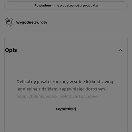
Powiadom mnie o dostępności produktu
Wygodne zwroty
Opis
Delikatny pasztet łączący w sobie lekkostrawną
jagnięcinę z dzikiem, zapewniając dorosłym
psom zbilansowane i pełnowartościowe
żywienie każdego dnia. Szlachetne gatunki mięs
Czytaj więcej
dostarczają wysokiej jakości białka, natomiast
czarna porzeczka wzbogaca posiłek o naturalne
antyoksydanty wzmacniające organizm. Dzięki