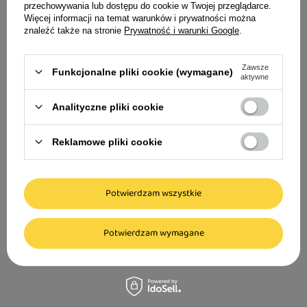
przechowywania lub dostępu do cookie w Twojej przeglądarce.
psów Kaczka i ba
Więcej informacji na temat warunków i prywatności można
400 g
znaleźć także na stronie
Prywatność i warunki Google
.
10,59 zł
Zawsze
26,48 zł / kg
Funkcjonalne pliki cookie (wymagane)
aktywne
Analityczne pliki cookie
Reklamowe pliki cookie
Carnilove Cat Soft Snack Miękkie
przysmaki mięsne dla kotów z indykiem i
kocimiętką 50 g
Potwierdzam wszystkie
6,99 zł
139,80 zł / kg
Potwierdzam wymagane