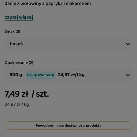
danie z wołowiny z papryką i makaronem
czytaj więcej
Smak (3)
Łosoś
Opakowanie (2)
300 g
24,97 zł/1 kg
Najlepsza oferta
7,49 zł
/
szt.
24,97 zł / kg
Powiadom mnie o dostępności produktu