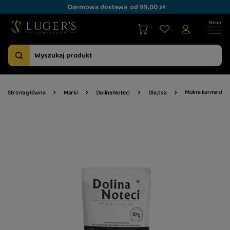
Darmowa dostawa
od 99,00 zł
Mokra karma dla 
Strona główna
Marki
Dolina Noteci
Dla psa