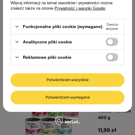
Więcej informacji na temat warunków i prywatności można
wymagania żywieniowe nawet najbardziej
Sprawdź inne kategorie
znaleźć także na stronie
Prywatność i warunki Google
.
wymagających psów.
Suszona karma dla psa
Przysmaki dla psa
Zawsze
Funkcjonalne pliki cookie (wymagane)
aktywne
Akcesoria dla psa
Pielęgnacja
Analityczne pliki cookie
Reklamowe pliki cookie
Idealne uzupełnienie dla Twojego
czworonoga
Potwierdzam wszystkie
Potwierdzam wymagane
Mokra karma dla p
Noteci Premium P
400 g
11,99 zł