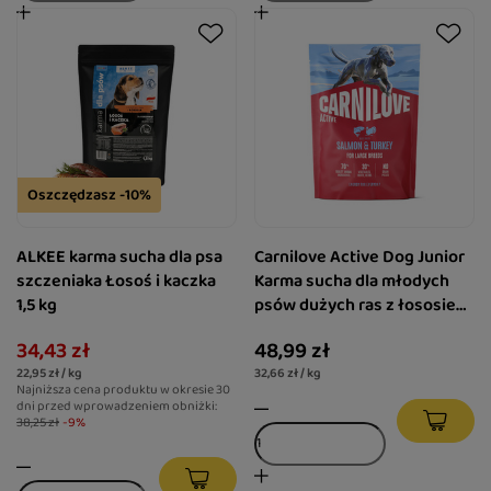
Oszczędzasz -10%
ALKEE karma sucha dla psa
Carnilove Active Dog Junior
szczeniaka Łosoś i kaczka
Karma sucha dla młodych
1,5 kg
psów dużych ras z łososiem
i indykiem 1,5 kg
34,43 zł
48,99 zł
22,95 zł / kg
32,66 zł / kg
Najniższa cena produktu w okresie 30
dni przed wprowadzeniem obniżki:
38,25 zł
-9%