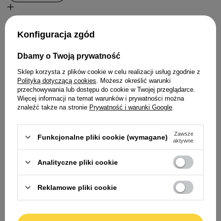
Konfiguracja zgód
Dlaczego jakość karmy dla szczeniaka
Dbamy o Twoją prywatność
ma kluczowe znaczenie?
Sklep korzysta z plików cookie w celu realizacji usług zgodnie z
Polityką dotyczącą cookies
. Możesz określić warunki
Wybór odpowiedniej karmy dla szczeniaka to inwestycja w
przechowywania lub dostępu do cookie w Twojej przeglądarce.
Więcej informacji na temat warunków i prywatności można
profilaktykę zdrowotną, która procentuje przez całe dorosłe
znaleźć także na stronie
Prywatność i warunki Google
.
życie psa. W fazie intensywnego wzrostu organizm wykazuje
ogromne zapotrzebowanie na aminokwasy oraz
Zawsze
Funkcjonalne pliki cookie (wymagane)
mikroskładniki w standardzie Human Grade, które są
aktywne
niezbędne do budowy tkanek i organów wewnętrznych.
Analityczne pliki cookie
Unikanie zbędnych wypełniaczy oraz sztucznych
konserwantów pozwala uniknąć obciążenia niedojrzałego
Reklamowe pliki cookie
układu pokarmowego, co przekłada się na lepszą
przyswajalność składników i stabilny poziom energii.