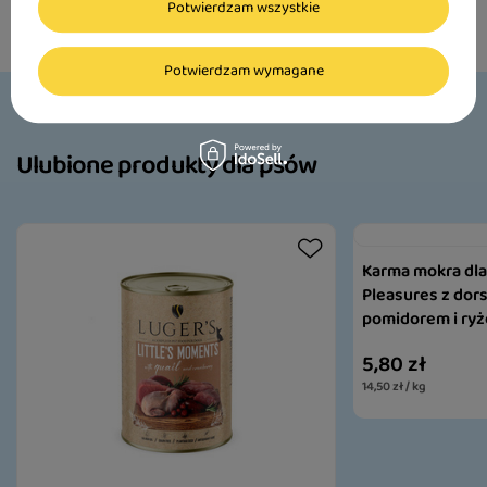
Czytaj więcej
Potwierdzam wszystkie
Potwierdzam wymagane
Ulubione produkty dla psów
Karma mokra dla 
Pleasures z dor
pomidorem i ry
5,80 zł
14,50 zł / kg