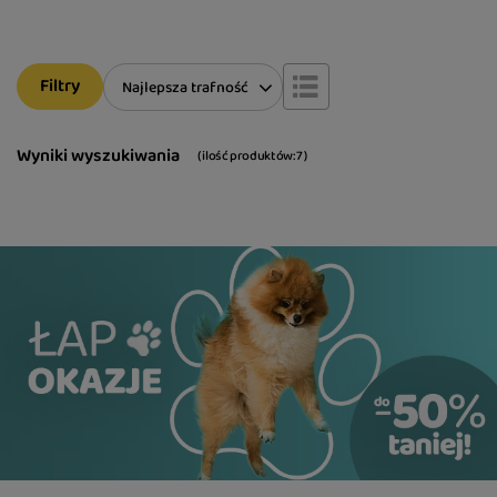
Filtry
Zmień sortowanie
Najlepsza trafność
Wyniki wyszukiwania
( ilość produktów:
7
)