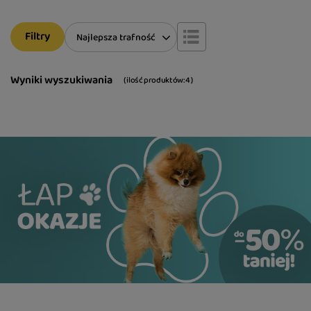
Filtry
Zmień sortowanie
Najlepsza trafność
Wyniki wyszukiwania
( ilość produktów:
4
)