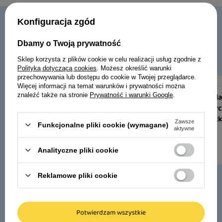
Konfiguracja zgód
Dbamy o Twoją prywatność
Ulubione produkty dla psów
Sklep korzysta z plików cookie w celu realizacji usług zgodnie z
Polityką dotyczącą cookies
. Możesz określić warunki
przechowywania lub dostępu do cookie w Twojej przeglądarce.
Więcej informacji na temat warunków i prywatności można
znaleźć także na stronie
Prywatność i warunki Google
.
Karma mokra dla 
Pleasures z serc
zielonym groszk
Zawsze
Funkcjonalne pliki cookie (wymagane)
aktywne
33,06 zł
13,78 zł / kg
Analityczne pliki cookie
Reklamowe pliki cookie
Karma mokra dla psów małych ras
Potwierdzam wszystkie