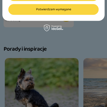
Luger's Little's Moments z żołądkami
wołowymi i dynią 185 g
Potwierdzam wymagane
5,27 zł
28,49 zł / kg
Porady i inspiracje