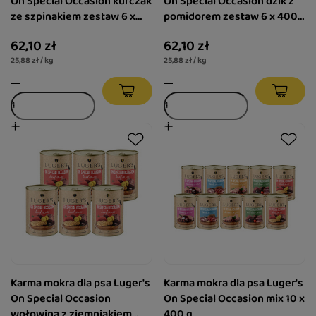
On Special Occasion kurczak
On Special Occasion dzik z
ze szpinakiem zestaw 6 x
pomidorem zestaw 6 x 400
400 g
g
62,10 zł
62,10 zł
25,88 zł / kg
25,88 zł / kg
Karma mokra dla psa Luger's
Karma mokra dla psa Luger's
On Special Occasion
On Special Occasion mix 10 x
wołowina z ziemniakiem
400 g