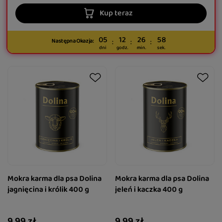
Kup teraz
05
12
26
56
Następna Okazja:
dni
godz.
min.
sek.
Mokra karma dla psa Dolina
Mokra karma dla psa Dolina
jagnięcina i królik 400 g
jeleń i kaczka 400 g
9,99 zł
9,99 zł