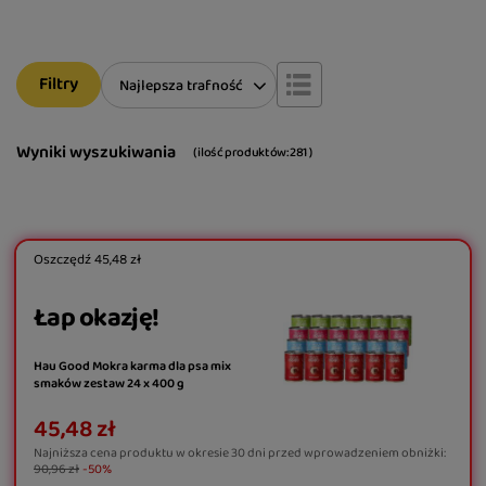
Filtry
Zmień sortowanie
Najlepsza trafność
Wyniki wyszukiwania
( ilość produktów:
281
)
Oszczędź
45,48 zł
Łap okazję!
Hau Good Mokra karma dla psa mix
smaków zestaw 24 x 400 g
45,48 zł
Najniższa cena produktu w okresie 30 dni przed wprowadzeniem obniżki:
90,96 zł
-50%