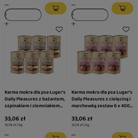
Karma mokra dla psa Luger's
Karma mokra dla psa Luger's
Daily Pleasures z bażantem,
Daily Pleasures z cielęciną i
szpinakiem i ziemniakiem
marchewką zestaw 6 x 400
zestaw 6 x 400 g
g
33,06 zł
33,06 zł
13,78 zł / kg
13,78 zł / kg