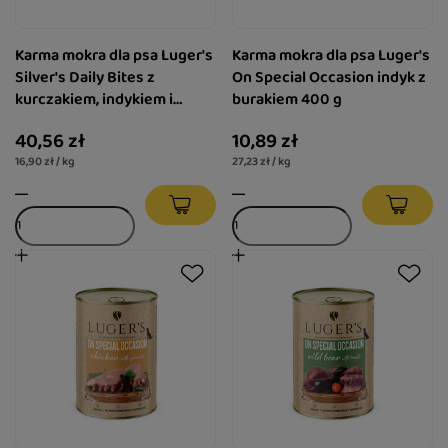
Karma mokra dla psa Luger's
Karma mokra dla psa Luger's
Silver's Daily Bites z
On Special Occasion indyk z
kurczakiem, indykiem i
burakiem 400 g
ziemniakiem zestaw 6 x 400
40,56 zł
10,89 zł
g
16,90 zł / kg
27,23 zł / kg