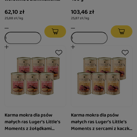
zestaw 6 x 400 g
62,10 zł
103,46 zł
25,88 zł / kg
25,87 zł / kg
Karma mokra dla psów
Karma mokra dla psów
małych ras Luger's Little's
małych ras Luger's Little's
Moments z żołądkami
Moments z sercami z kaczki
wołowymi i dynią zestaw 6 x
i marchewką zestaw 6 x 400