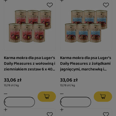
Karma mokra dla psa Luger's
Karma mokra dla psa Luger's
Daily Pleasures z wołowiną i
Daily Pleasures z żołądkami
ziemniakiem zestaw 6 x 400
jagnięcymi, marchewką i
g
pietruszką zestaw 6 x 400 g
33,06 zł
33,06 zł
13,78 zł / kg
13,78 zł / kg