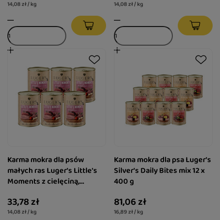
14,08 zł / kg
14,08 zł / kg
Karma mokra dla psów
Karma mokra dla psa Luger's
małych ras Luger's Little's
Silver's Daily Bites mix 12 x
Moments z cielęciną,
400 g
pomidorem i pietruszką
33,78 zł
81,06 zł
zestaw 6 x 400 g
14,08 zł / kg
16,89 zł / kg