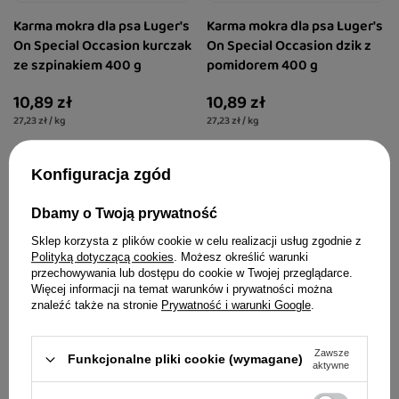
Karma mokra dla psa Luger's
Karma mokra dla psa Luger's
On Special Occasion kurczak
On Special Occasion dzik z
ze szpinakiem 400 g
pomidorem 400 g
10,89 zł
10,89 zł
27,23 zł / kg
27,23 zł / kg
Konfiguracja zgód
Dbamy o Twoją prywatność
Sklep korzysta z plików cookie w celu realizacji usług zgodnie z
Polityką dotyczącą cookies
. Możesz określić warunki
przechowywania lub dostępu do cookie w Twojej przeglądarce.
Więcej informacji na temat warunków i prywatności można
znaleźć także na stronie
Prywatność i warunki Google
.
Zawsze
Funkcjonalne pliki cookie (wymagane)
aktywne