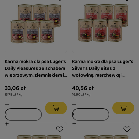
Karma mokra dla psa Luger's
Karma mokra dla psa Luger's
Daily Pleasures ze schabem
Silver's Daily Bites z
wieprzowym, ziemniakiem i
wołowiną, marchewką i
pietruszką zestaw 6 x 400 g
brokułem zestaw 6 x 400 g
33,06 zł
40,56 zł
13,78 zł / kg
16,90 zł / kg