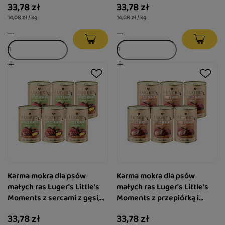
33,78 zł
33,78 zł
400 g
g
14,08 zł / kg
14,08 zł / kg
Karma mokra dla psów
Karma mokra dla psów
małych ras Luger's Little's
małych ras Luger's Little's
Moments z sercami z gęsi,
Moments z przepiórką i
ziemniakiem i brokułem
żurawiną zestaw 6 x 400 g
33,78 zł
33,78 zł
zestaw 6 x 400 g