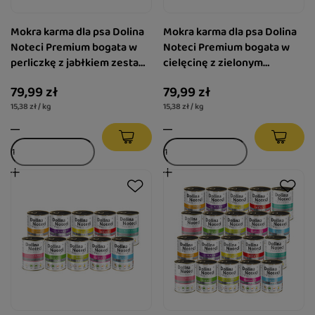
Mokra karma dla psa Dolina
Mokra karma dla psa Dolina
Noteci Premium bogata w
Noteci Premium bogata w
perliczkę z jabłkiem zestaw
cielęcinę z zielonym
12 x 400 g + Piper Animals z
groszkiem zestaw 12 x 400 g
79,99 zł
79,99 zł
indykiem i brokułem 400 g
+ Piper Animals z kaczką i
15,38 zł / kg
15,38 zł / kg
Gratis
gruszką 400 g Gratis