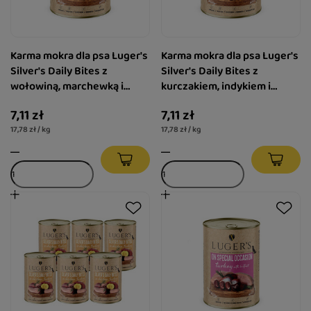
Karma mokra dla psa Luger's
Karma mokra dla psa Luger's
Silver's Daily Bites z
Silver's Daily Bites z
wołowiną, marchewką i
kurczakiem, indykiem i
brokułem 400 g
ziemniakiem 400 g
7,11 zł
7,11 zł
17,78 zł / kg
17,78 zł / kg