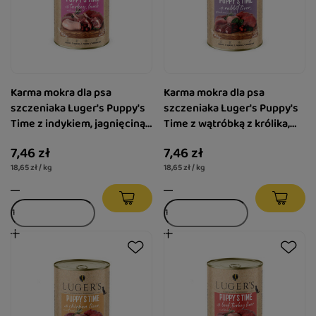
Karma mokra dla psa
Karma mokra dla psa
szczeniaka Luger's Puppy's
szczeniaka Luger's Puppy's
Time z indykiem, jagnięciną i
Time z wątróbką z królika,
żurawiną 400 g
szpinakiem i żurawiną 400 g
7,46 zł
7,46 zł
18,65 zł / kg
18,65 zł / kg