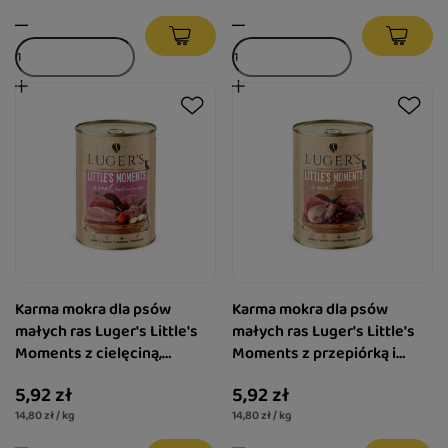
Karma mokra dla psów
Karma mokra dla psów
małych ras Luger's Little's
małych ras Luger's Little's
Moments z cielęciną,
Moments z przepiórką i
pomidorem i pietruszką 400
żurawiną 400 g
5,92 zł
5,92 zł
g
14,80 zł / kg
14,80 zł / kg