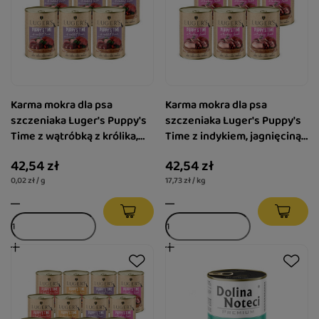
Karma mokra dla psa
Karma mokra dla psa
szczeniaka Luger's Puppy's
szczeniaka Luger's Puppy's
Time z wątróbką z królika,
Time z indykiem, jagnięciną i
szpinakiem i żurawiną
żurawiną zestaw 6 x 400 g
42,54 zł
42,54 zł
zestaw 6 x 400 g
0,02 zł / g
17,73 zł / kg