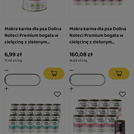
Mokra karma dla psa Dolina
Mokra karma dla psa Dolina
Noteci Premium bogata w
Noteci Premium bogata w
cielęcinę z zielonym
cielęcinę z zielonym
groszkiem puszka 400 g
groszkiem zestaw 24 x 400
6,99 zł
160,08 zł
g
17,48 zł / kg
16,68 zł / kg