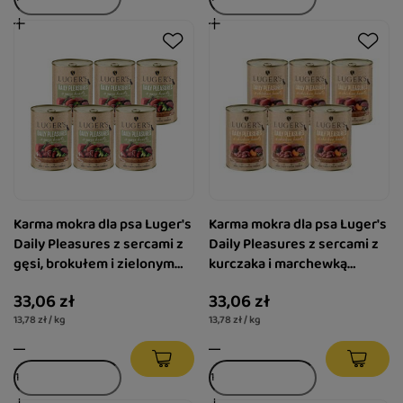
Karma mokra dla psa Luger's
Karma mokra dla psa Luger's
Daily Pleasures z sercami z
Daily Pleasures z sercami z
gęsi, brokułem i zielonym
kurczaka i marchewką
groszkiem zestaw 6 x 400 g
zestaw 6 x 400 g
33,06 zł
33,06 zł
13,78 zł / kg
13,78 zł / kg