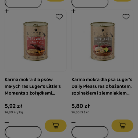
Karma mokra dla psów
Karma mokra dla psa Luger's
małych ras Luger's Little's
Daily Pleasures z bażantem,
Moments z żołądkami
szpinakiem i ziemniakiem
wołowymi i dynią 400 g
400 g
5,92 zł
5,80 zł
14,80 zł / kg
14,50 zł / kg