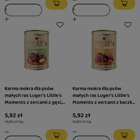
Karma mokra dla psów
Karma mokra dla psów
małych ras Luger's Little's
małych ras Luger's Little's
Moments z sercami z gęsi,
Moments z sercami z kaczki
ziemniakiem i brokułem 400
i marchewką 400 g
5,92 zł
5,92 zł
g
14,80 zł / kg
14,80 zł / kg