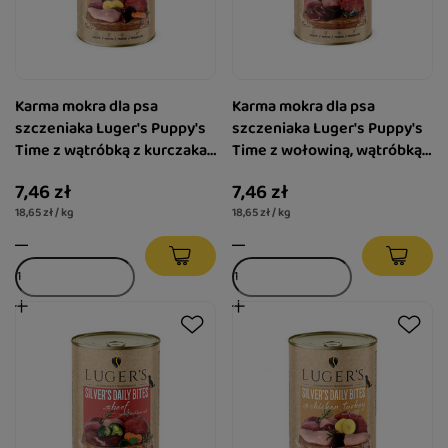
Karma mokra dla psa
Karma mokra dla psa
szczeniaka Luger's Puppy's
szczeniaka Luger's Puppy's
Time z wątróbką z kurczaka,
Time z wołowiną, wątróbką z
marchewką i ziemniakiem
indyka i borówką 400 g
7,46 zł
7,46 zł
400 g
18,65 zł / kg
18,65 zł / kg