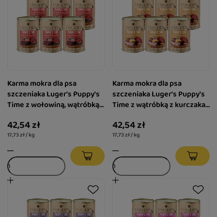
Karma mokra dla psa
Karma mokra dla psa
szczeniaka Luger's Puppy's
szczeniaka Luger's Puppy's
Time z wołowiną, wątróbką z
Time z wątróbką z kurczaka,
indyka i borówką zestaw 6 x
marchewką i ziemniakiem
42,54 zł
42,54 zł
400 g
zestaw 6 x 400 g
17,73 zł / kg
17,73 zł / kg