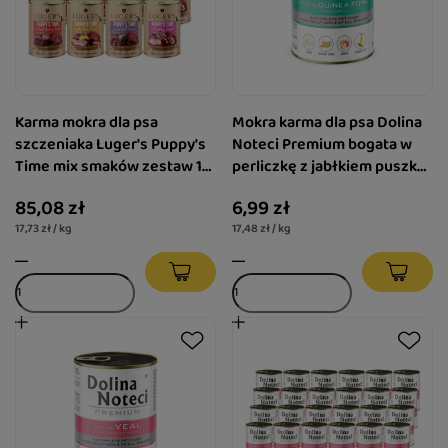
Karma mokra dla psa
Mokra karma dla psa Dolina
szczeniaka Luger's Puppy's
Noteci Premium bogata w
Time mix smaków zestaw 12
perliczkę z jabłkiem puszka
x 400 g
400 g
85,08 zł
6,99 zł
17,73 zł / kg
17,48 zł / kg