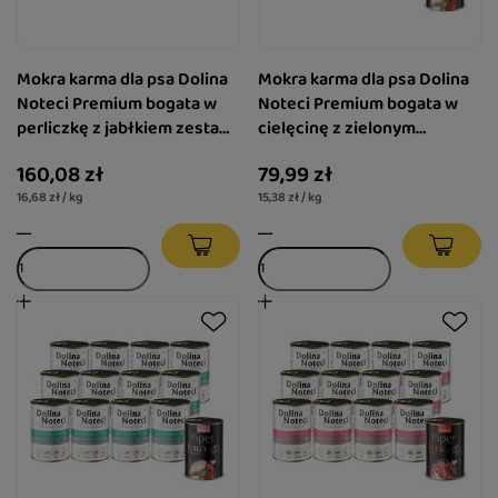
Mokra karma dla psa Dolina
Mokra karma dla psa Dolina
Noteci Premium bogata w
Noteci Premium bogata w
perliczkę z jabłkiem zestaw
cielęcinę z zielonym
24 x 400 g
groszkiem zestaw 12 x 400 g
160,08 zł
79,99 zł
+ Piper Animals z indykiem i
16,68 zł / kg
15,38 zł / kg
brokułem 400 g Gratis