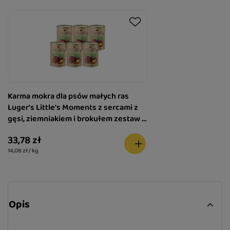
Karma mokra dla psów małych ras
Luger's Little's Moments z sercami z
gęsi, ziemniakiem i brokułem zestaw 6
x 400 g
33,78 zł
14,08 zł / kg
Opis