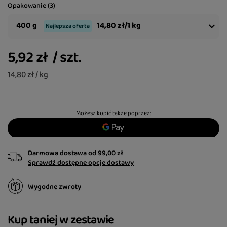
Opakowanie (3)
400 g
14,80 zł/1 kg
Najlepsza oferta
5,92 zł
/
szt.
14,80 zł / kg
Możesz kupić także poprzez:
Darmowa dostawa
od
99,00 zł
Sprawdź dostępne opcje dostawy
Wygodne zwroty
Kup taniej w zestawie