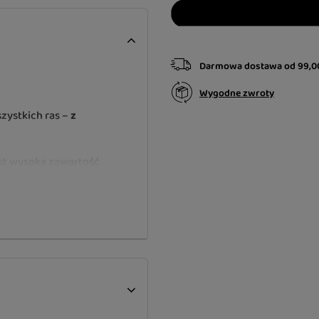
Darmowa dostawa
od
99,0
Wygodne zwroty
zystkich ras –
z
est wysoka zawartość
anina i cystyna). Mięso
j tłuszcz, są źródłem
z rodziny n-6, które
rczają potasu i miedzi,
go. Tymianek, dzięki
ch, działa relaksacyjnie
 wydzielanie soków
alorów smakowych karmy.