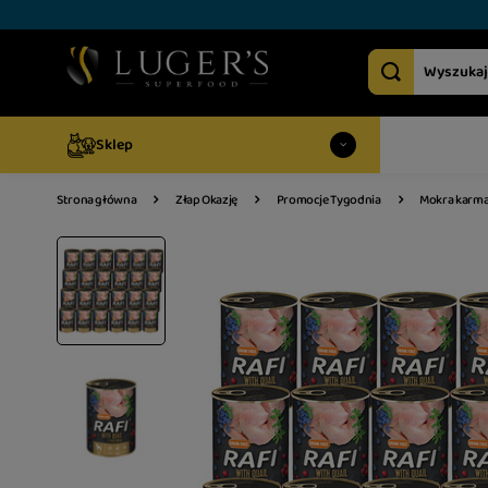
Sklep
Mokra karma 
Strona główna
Złap Okazję
Promocje Tygodnia