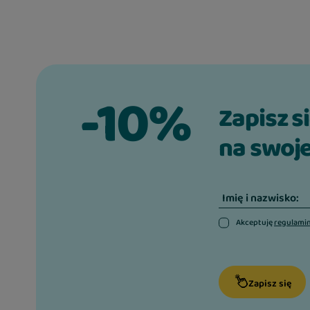
-10%
Zapisz s
na swoje
Imię i nazwisko:
Akceptuję
regulami
Zapisz się