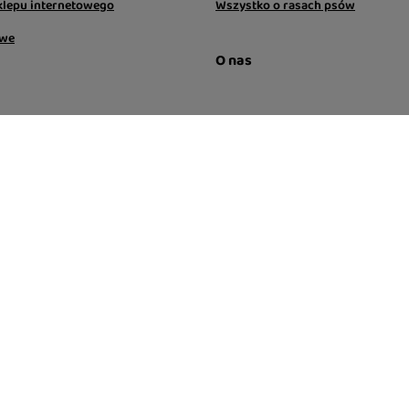
klepu internetowego
Wszystko o rasach psów
owe
O nas
tności
Metody dostaw
aju:
Polska
.