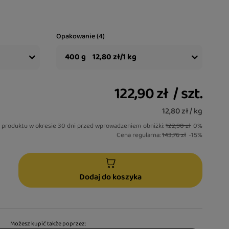
Opakowanie (4)
400 g
12,80 zł/1 kg
122,90 zł
/
szt.
12,80 zł / kg
a produktu w okresie 30 dni przed wprowadzeniem obniżki:
122,90 zł
0%
Cena regularna:
143,76 zł
-15%
Dodaj do koszyka
Możesz kupić także poprzez: