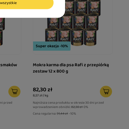
wszystkie
Super okazja -10%
x smaków
Mokra karma dla psa Rafi z przepiórką
zestaw 12 x 800 g
82,30 zł
8,57 zł / kg
dni przed
Najniższa cena produktu w okresie 30 dni przed
wprowadzeniem obniżki:
82,30 zł
0%
Cena regularna:
91,44 zł
-10%