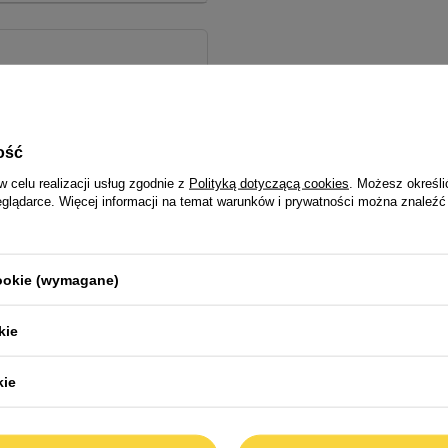
o szereg witamin i
 tłuszczowe, czyli
e funkcjonowanie
ość
w celu realizacji usług zgodnie z
Polityką dotyczącą cookies
. Możesz określi
ych n-3 i n-6, witaminy
eglądarce. Więcej informacji na temat warunków i prywatności można znaleźć
ych o właściwościach
, które wpływają na
cookie (wymagane)
owego,
ilnych właściwościach
kie
jego czworonoga
kie
awiennych, a dodatkowo