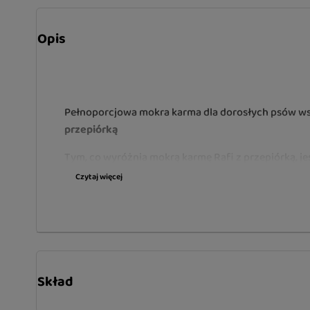
Opis
Pełnoporcjowa mokra karma dla dorosłych psów ws
przepiórką
Tym, co wyróżnia mokrą karmę Rafi z przepiórką, j
białka o bogatym składzie aminokwasowym (fenyloal
Czytaj więcej
i surowce pochodzące z przepiórki, a szczególnie je
cennych wielonienasyconych kwasów tłuszczowych 
regulują szereg funkcji organizmu. Dodatkowo dosta
które warunkują prawidłową pracę układu nerwowe
zawartości olejków i substancji biologicznie czynny
na mięśniówkę przewodu pokarmowego i stymuluje
Skład
trawiennych. Co więcej, wpływa na zwiększenie w