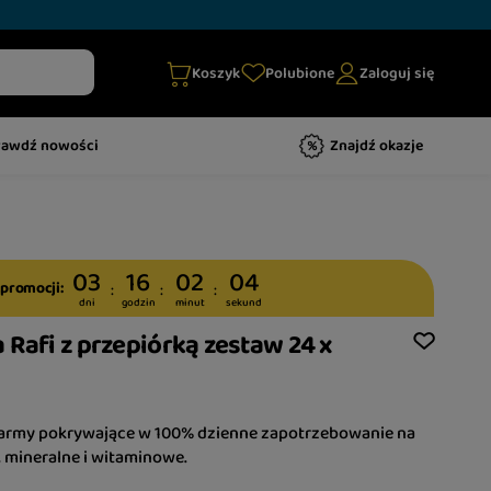
Koszyk
Polubione
Zaloguj się
rawdź nowości
Znajdź okazje
03
16
02
03
 promocji:
dni
godzin
minut
sekund
 Rafi z przepiórką zestaw 24 x
 karmy pokrywające w 100% dzienne zapotrzebowanie na
 mineralne i witaminowe.