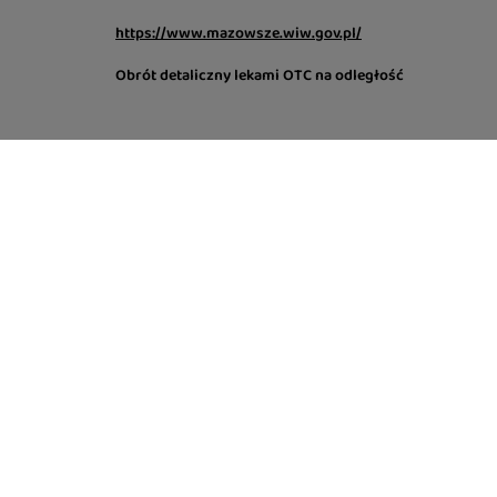
https://www.mazowsze.wiw.gov.pl/
Obrót detaliczny lekami OTC na odległość
Social media
©
2026
Lugers