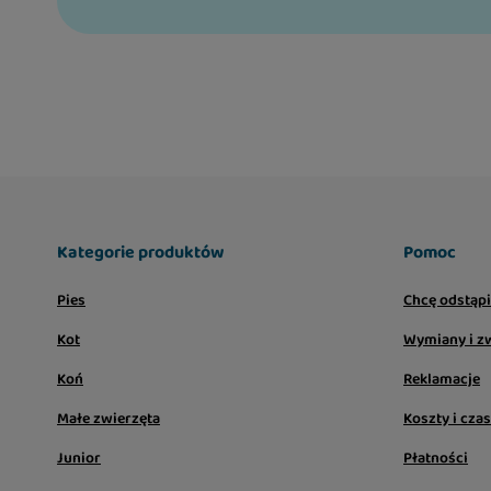
Kategorie produktów
Pomoc
Pies
Chcę odstąp
Kot
Wymiany i z
Koń
Reklamacje
Małe zwierzęta
Koszty i cza
Junior
Płatności