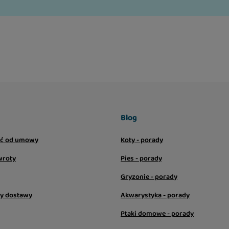
Blog
ić od umowy
Koty - porady
wroty
Pies - porady
Gryzonie - porady
sy dostawy
Akwarystyka - porady
Ptaki domowe - porady