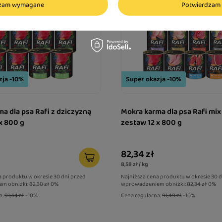
dzam wymagane
Potwierdzam 
zja -10%
Super okazja -10%
a dla psa Rafi z dziczyzną
Mokra karma dla psa Rafi mi
x 800 g
zestaw 12 x 800 g
82,34 zł
8,58 zł / kg
a produktu w okresie 30 dni przed
Najniższa cena produktu w okresie 30 
m obniżki:
82,30 zł
0%
wprowadzeniem obniżki:
82,34 zł
0%
a:
91,44 zł
-10%
Cena regularna:
91,49 zł
-10%