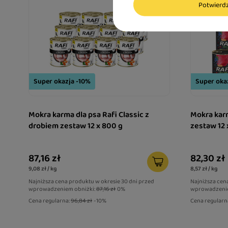
Potwier
Super okazja -10%
Super oka
Mokra karma dla psa Rafi Classic z
Mokra karm
drobiem zestaw 12 x 800 g
zestaw 12 
87,16 zł
82,30 zł
9,08 zł / kg
8,57 zł / kg
Najniższa cena produktu w okresie 30 dni przed
Najniższa cen
wprowadzeniem obniżki:
87,16 zł
0%
wprowadzenie
Cena regularna:
96,84 zł
-10%
Cena regularn