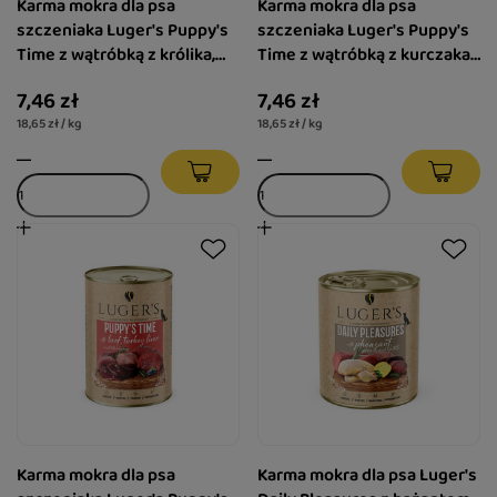
Karma mokra dla psa
Karma mokra dla psa
szczeniaka Luger's Puppy's
szczeniaka Luger's Puppy's
Time z wątróbką z królika,
Time z wątróbką z kurczaka,
szpinakiem i żurawiną 400 g
marchewką i ziemniakiem
7,46 zł
7,46 zł
400 g
18,65 zł / kg
18,65 zł / kg
Karma mokra dla psa
Karma mokra dla psa Luger's