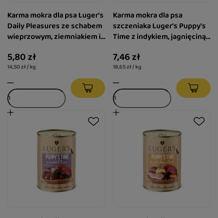
Karma mokra dla psa Luger's
Karma mokra dla psa
Daily Pleasures ze schabem
szczeniaka Luger's Puppy's
wieprzowym, ziemniakiem i
Time z indykiem, jagnięciną i
pietruszką 400 g
żurawiną 400 g
5,80 zł
7,46 zł
14,50 zł / kg
18,65 zł / kg