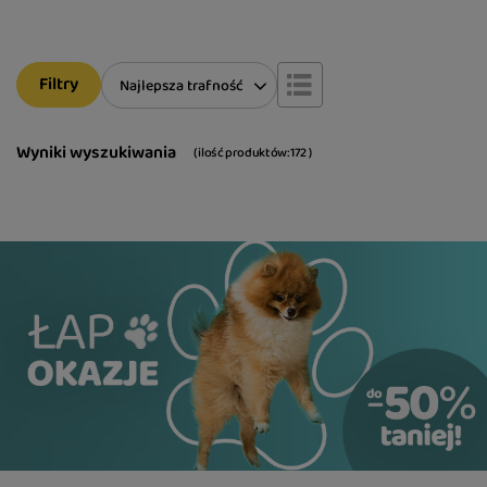
Filtry
Zmień sortowanie
Najlepsza trafność
Wyniki wyszukiwania
( ilość produktów:
172
)