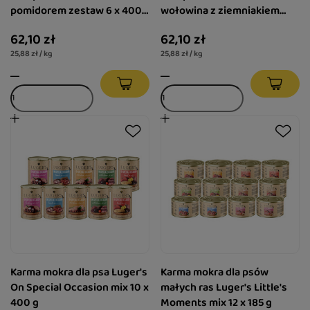
pomidorem zestaw 6 x 400
wołowina z ziemniakiem
g
zestaw 6 x 400 g
62,10 zł
62,10 zł
25,88 zł / kg
25,88 zł / kg
Karma mokra dla psa Luger's
Karma mokra dla psów
On Special Occasion mix 10 x
małych ras Luger's Little's
400 g
Moments mix 12 x 185 g