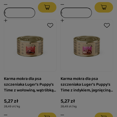
Karma mokra dla psa
Karma mokra dla psa
szczeniaka Luger's Puppy's
szczeniaka Luger's Puppy's
Time z wołowiną, wątróbką z
Time z indykiem, jagnięciną i
indyka i borówką 185 g
żurawiną 185 g
5,27 zł
5,27 zł
28,49 zł / kg
28,49 zł / kg