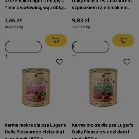
szczeniaka Luger's Puppy's
Daily Pleasures z bażantem,
Time z wołowiną, wątróbką z
szpinakiem i ziemniakiem
indyka i borówką 400 g
800 g
7,46 zł
9,83 zł
18,65 zł / kg
12,29 zł / kg
Karma mokra dla psa Luger's
Karma mokra dla psa Luger's
Daily Pleasures z cielęciną i
Daily Pleasures z dzikiem i
marchewką 800 g
dynią 800 g