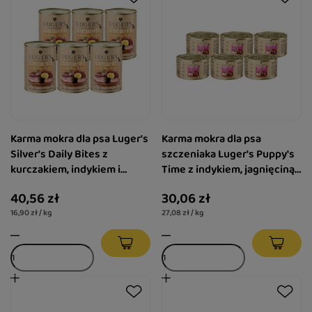
Karma mokra dla psa Luger's
Karma mokra dla psa
Silver's Daily Bites z
szczeniaka Luger's Puppy's
kurczakiem, indykiem i
Time z indykiem, jagnięciną i
ziemniakiem zestaw 6 x 400
żurawiną zestaw 6 x 185 g
40,56 zł
30,06 zł
g
16,90 zł / kg
27,08 zł / kg