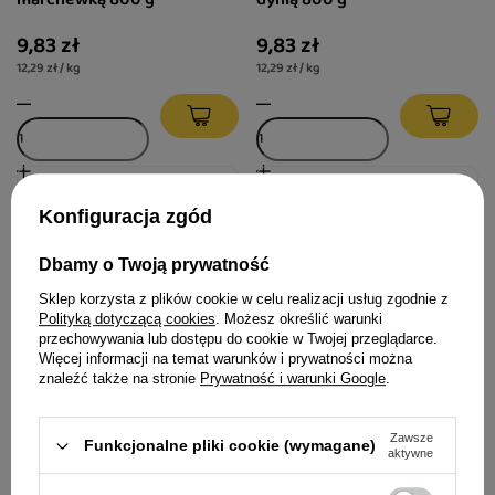
9,83 zł
9,83 zł
12,29 zł / kg
12,29 zł / kg
Konfiguracja zgód
Dbamy o Twoją prywatność
Sklep korzysta z plików cookie w celu realizacji usług zgodnie z
Polityką dotyczącą cookies
. Możesz określić warunki
przechowywania lub dostępu do cookie w Twojej przeglądarce.
Więcej informacji na temat warunków i prywatności można
znaleźć także na stronie
Prywatność i warunki Google
.
Karma mokra dla psa Luger's
Karma mokra dla psa Luger's
Daily Pleasures z królikiem i
Daily Pleasures z sercami z
Zawsze
Funkcjonalne pliki cookie (wymagane)
aktywne
żurawiną 800 g
gęsi, brokułem i zielonym
groszkiem 800 g