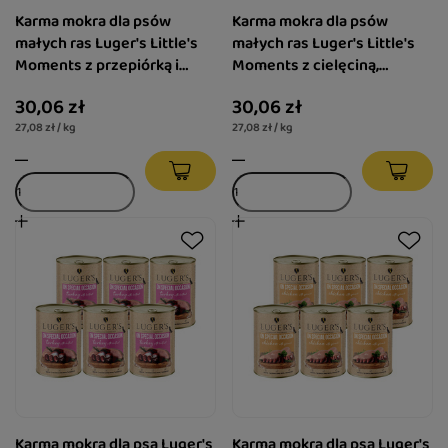
Karma mokra dla psów
Karma mokra dla psów
małych ras Luger's Little's
małych ras Luger's Little's
Moments z przepiórką i
Moments z cielęciną,
żurawiną zestaw 6 x 185 g
pomidorem i pietruszką
30,06 zł
30,06 zł
zestaw 6 x 185 g
27,08 zł / kg
27,08 zł / kg
Karma mokra dla psa Luger's
Karma mokra dla psa Luger's