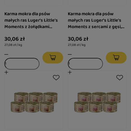
Karma mokra dla psów
Karma mokra dla psów
małych ras Luger's Little's
małych ras Luger's Little's
Moments z żołądkami
Moments z sercami z gęsi,
wołowymi i dynią zestaw 6 x
ziemniakiem i brokułem
30,06 zł
30,06 zł
185 g
zestaw 6 x 185 g
27,08 zł / kg
27,08 zł / kg