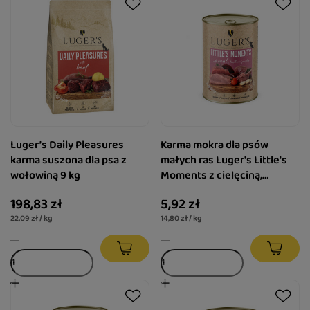
Luger’s Daily Pleasures
Karma mokra dla psów
karma suszona dla psa z
małych ras Luger's Little's
wołowiną 9 kg
Moments z cielęciną,
pomidorem i pietruszką 400
198,83 zł
5,92 zł
g
22,09 zł / kg
14,80 zł / kg