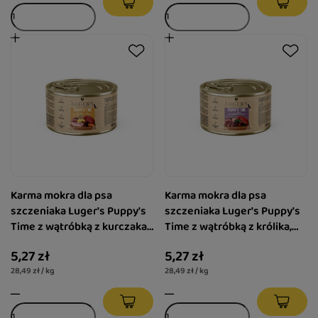
Karma mokra dla psa
Karma mokra dla psa
szczeniaka Luger's Puppy's
szczeniaka Luger's Puppy's
Time z wątróbką z kurczaka,
Time z wątróbką z królika,
marchewką i ziemniakiem
szpinakiem i żurawiną 185 g
5,27 zł
5,27 zł
185 g
28,49 zł / kg
28,49 zł / kg