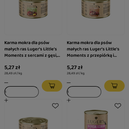
Karma mokra dla psów
Karma mokra dla psów
małych ras Luger's Little's
małych ras Luger's Little's
Moments z sercami z gęsi,
Moments z przepiórką i
ziemniakiem i brokułem 185
żurawiną 185 g
5,27 zł
5,27 zł
g
28,49 zł / kg
28,49 zł / kg