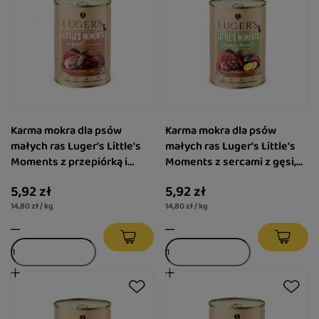
Karma mokra dla psów
Karma mokra dla psów
małych ras Luger's Little's
małych ras Luger's Little's
Moments z przepiórką i
Moments z sercami z gęsi,
żurawiną 400 g
ziemniakiem i brokułem 400
5,92 zł
5,92 zł
g
14,80 zł / kg
14,80 zł / kg