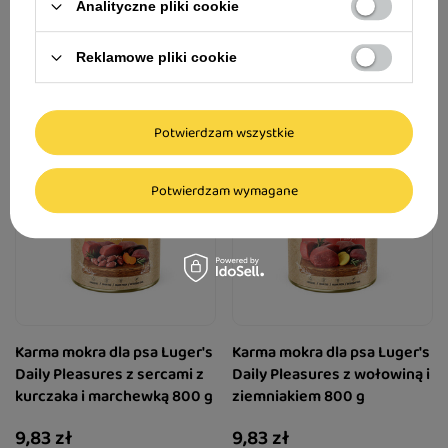
Analityczne pliki cookie
9,83 zł
9,83 zł
12,29 zł / kg
12,29 zł / kg
Reklamowe pliki cookie
Potwierdzam wszystkie
Potwierdzam wymagane
Karma mokra dla psa Luger's
Karma mokra dla psa Luger's
Daily Pleasures z sercami z
Daily Pleasures z wołowiną i
kurczaka i marchewką 800 g
ziemniakiem 800 g
9,83 zł
9,83 zł