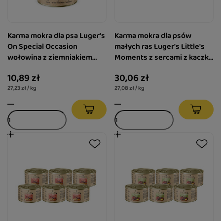
Karma mokra dla psa Luger's
Karma mokra dla psów
On Special Occasion
małych ras Luger's Little's
wołowina z ziemniakiem
Moments z sercami z kaczki
400 g
i marchewką zestaw 6 x 185
10,89 zł
30,06 zł
g
27,23 zł / kg
27,08 zł / kg