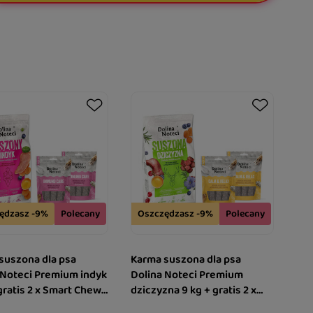
ędzasz -9%
Polecany
Oszczędzasz -9%
Polecany
suszona dla psa
Karma suszona dla psa
 Noteci Premium indyk
Dolina Noteci Premium
gratis 2 x Smart Chews
dziczyzna 9 kg + gratis 2 x
 Care wspierające
Smart Chews Calm & Relax