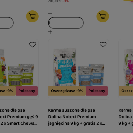
218,98 zł
-9%
asz -9%
Polecany
Oszczędzasz -9%
Polecany
Oszcz
zona dla psa
Karma suszona dla psa
Karma 
teci Premium gęś 9
Dolina Noteci Premium
Dolina
s 2 x Smart Chews
jagnięcina 9 kg + gratis 2 x
9 kg + 
cus Care
Smart Chews Allergy Relief
Immuno