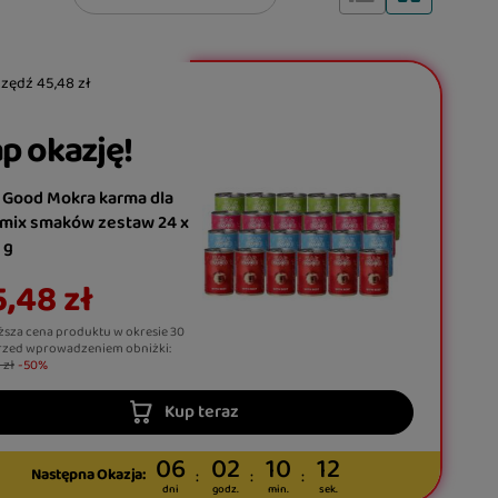
czędź
45,48 zł
p okazję!
 Good Mokra karma dla
 mix smaków zestaw 24 x
 g
,48 zł
ższa cena produktu w okresie 30
rzed wprowadzeniem obniżki:
 zł
-50%
Kup teraz
06
02
10
10
Następna Okazja:
dni
godz.
min.
sek.