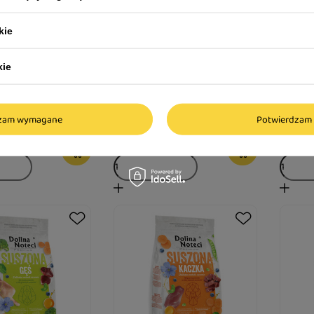
kie
zona dla psa
Karma suszona dla psa
Karma 
teci Premium
Dolina Noteci Premium gęś 1
Dolina
kie
1 kg
kg
kaczka 
25,99 zł
25,99
dzam wymagane
Potwierdzam 
25,99 zł / kg
25,99 zł /