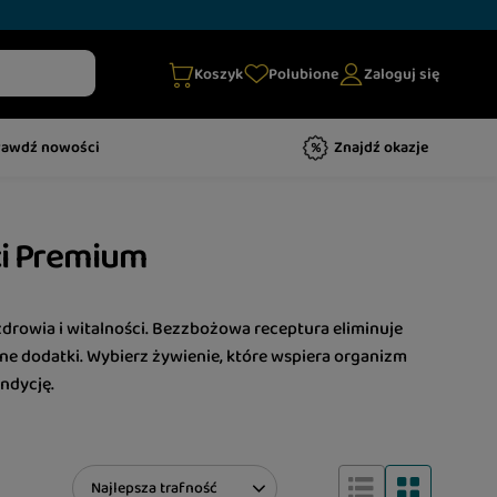
Koszyk
Polubione
Zaloguj się
rawdź nowości
Znajdź okazje
ci Premium
drowia i witalności. Bezzbożowa receptura eliminuje
lne dodatki. Wybierz żywienie, które wspiera organizm
ndycję.
Zmień sortowanie
Najlepsza trafność