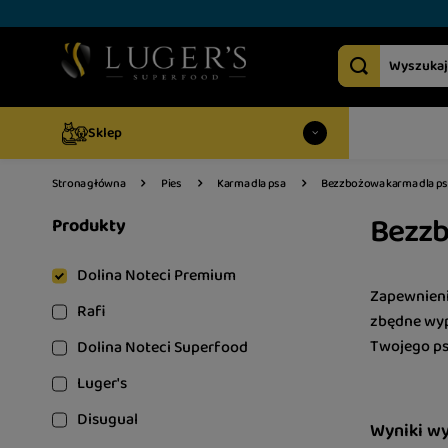
Sklep
Strona główna
Pies
Karma dla psa
Bezzbożowa karma dla ps
Bezzb
Produkty
Dolina Noteci Premium
Zapewnieni
Rafi
zbędne wype
Twojego psa
Dolina Noteci Superfood
Luger's
Disugual
Wyniki w