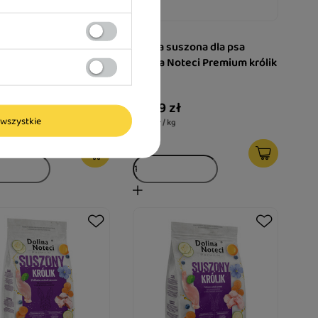
suszona dla psa
Karma suszona dla psa
 Noteci Premium
Dolina Noteci Premium królik
1 kg
1 kg
 zł
25,99 zł
wszystkie
 kg
25,99 zł / kg