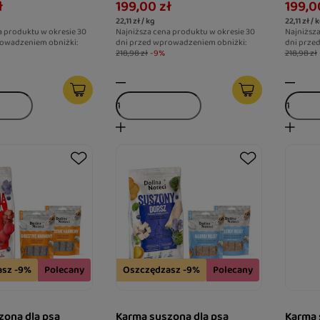
ł
199,00 zł
199,0
e pamięć i
dla psa ze skłonnościami do
odpor
22,11 zł / kg
22,11 zł / 
cję
alergii
a produktu w okresie 30
Najniższa cena produktu w okresie 30
Najniższa
owadzeniem obniżki:
dni przed wprowadzeniem obniżki:
dni prze
218,98 zł
-9%
218,98 zł
asz -9%
Polecany
Oszczędzasz -9%
Polecany
zona dla psa
Karma suszona dla psa
Karma 