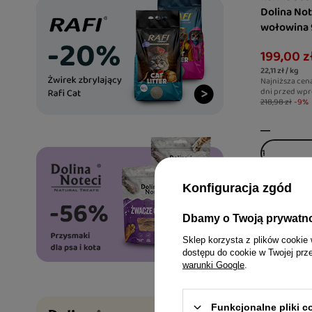
Dolina No
wołowina 9
Smart Che
199,00 z
Harmony w
22,11 zł / kg
trawienie
Najniższa cen
dni przed wpr
218,98 zł
-9%
Konfiguracja zgód
Dbamy o Twoją prywatn
Sklep korzysta z plików cookie 
dostępu do cookie w Twojej prz
warunki Google
.
Funkcjonalne pliki 