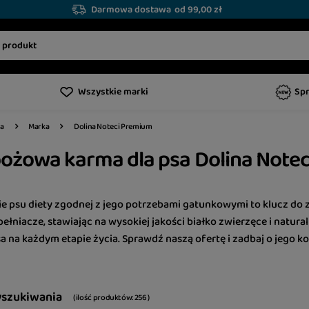
Darmowa dostawa
od 99,00 zł
Wszystkie marki
Sp
Dolina Noteci Premium
a
Marka
ożowa karma dla psa Dolina Note
e psu diety zgodnej z jego potrzebami gatunkowymi to klucz do z
łniacze, stawiając na wysokiej jakości białko zwierzęce i natura
 na każdym etapie życia. Sprawdź naszą ofertę i zadbaj o jego ko
yszukiwania
( ilość produktów:
256
)