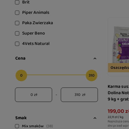
Brit
Piper Animals
Paka Zwierzaka
Super Beno
4Vets Natural
Cena
Oszczędz
0
310
Karma sus
Dolina Not
zł
-
zł
9 kg + gra
Joint Car
199,00 z
stawy
Smak
22,11 zł / kg
Najniższa cen
Mix smaków
38
dni przed wpr