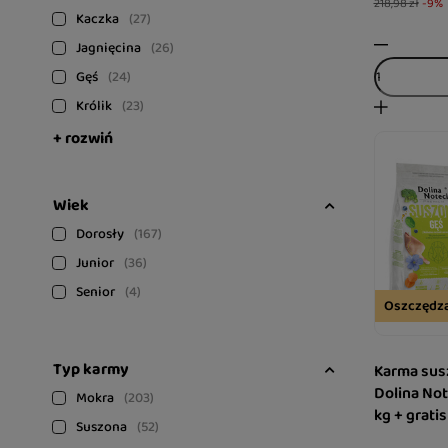
218,98 zł
-9%
Kaczka
27
Jagnięcina
26
Gęś
24
Królik
23
+ rozwiń
Wiek
Dorosły
167
Junior
36
Senior
4
Oszczędz
Typ karmy
Karma sus
Dolina No
Mokra
203
kg + grati
Suszona
52
Brain & Fo