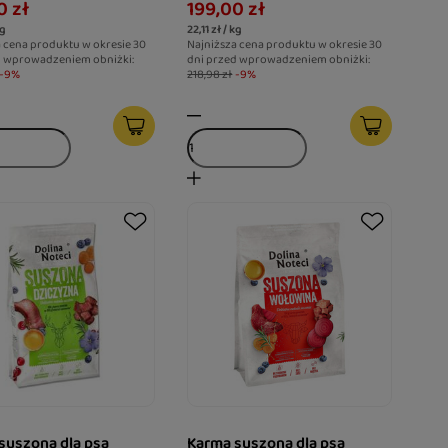
0 zł
199,00 zł
ność
wspierające redukcję stresu
kg
22,11 zł / kg
 cena produktu w okresie 30
Najniższa cena produktu w okresie 30
d wprowadzeniem obniżki:
dni przed wprowadzeniem obniżki:
-9%
218,98 zł
-9%
suszona dla psa
Karma suszona dla psa