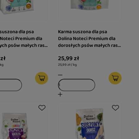
suszona dla psa
Karma suszona dla psa
 Noteci Premium dla
Dolina Noteci Premium dla
ych psów małych ras
dorosłych psów małych ras
cina z perliczką 3 kg
– cielęcina z perliczką 1 kg
 zł
25,99 zł
 kg
25,99 zł / kg