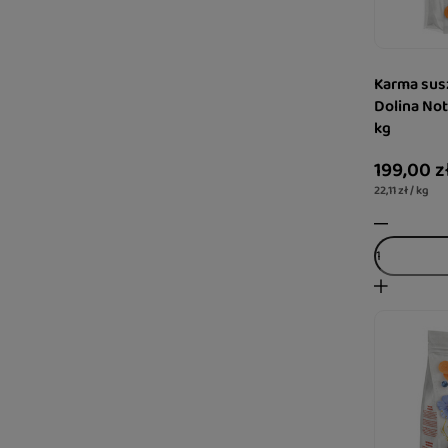
Karma sus
Dolina No
kg
199,00 z
22,11 zł / kg