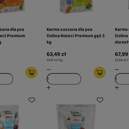
zona dla psa
Karma suszona dla psa
Karma 
teci Premium
Dolina Noteci Premium gęś 3
Dolina
g
kg
dorosł
– cielę
63,49 zł
67,99
21,16 zł / kg
22,66 zł /