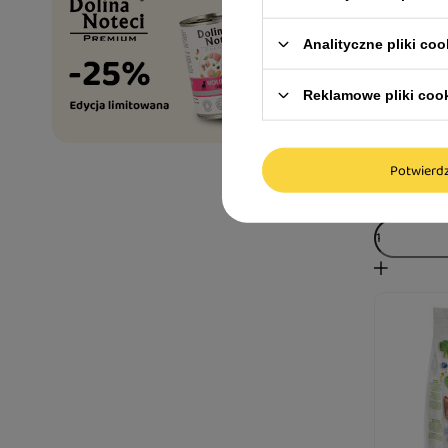
Analityczne pliki coo
Karma sus
Dolina No
Reklamowe pliki coo
wołowina 
25,99 zł
Potwier
25,99 zł / kg