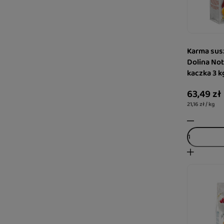
Karma sus
Dolina No
kaczka 3 k
63,49 zł
21,16 zł / kg