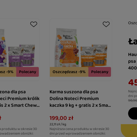
Osz
Ła
Hau
psa
400
asz -9%
Polecany
Oszczędzasz -9%
Polecany
45
zona dla psa
Karma suszona dla psa
Najni
dni p
eci Premium królik
Dolina Noteci Premium
90,96
tis 2 x Smart Chews
kaczka 9 kg + gratis 2 x Smart
e wspomagające
Chews Digestive Harmony
ł
199,00 zł
wspierające trawienie
22,11 zł / kg
a produktu w okresie 30
Najniższa cena produktu w okresie 30
owadzeniem obniżki:
dni przed wprowadzeniem obniżki: