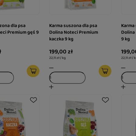
zona dla psa
Karma suszona dla psa
Karma 
teci Premium gęś 9
Dolina Noteci Premium
Dolina
kaczka 9 kg
9 kg
ł
199,00 zł
199,0
22,11 zł / kg
22,11 zł / 