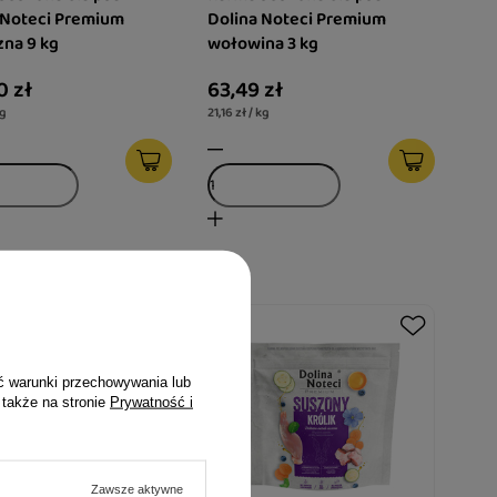
 Noteci Premium
Dolina Noteci Premium
zna 9 kg
wołowina 3 kg
0 zł
63,49 zł
kg
21,16 zł / kg
ć warunki przechowywania lub
 także na stronie
Prywatność i
Zawsze aktywne