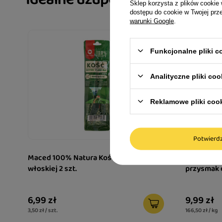
Sklep korzysta z plików cookie 
dostępu do cookie w Twojej prz
warunki Google
.
Funkcjonalne pliki 
Analityczne pliki coo
Reklamowe pliki coo
Potwier
Maced 100% Natura Kość z szynki
Maced 100
włoskiej 2 szt.
przysmak d
6,99 zł
9,99 zł
3,50 zł / szt.
166,50 zł / kg