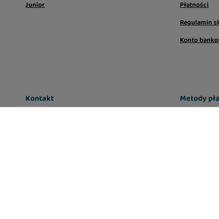
Junior
Płatności
Regulamin s
Konto bank
Kontakt
Metody pła
sklep@lugers.pl
Infolinia: pon-pt, 7:00 - 17:00
663-556-666
W sklepie prezentujemy ceny brutto (z VAT).
Stawki VAT dla konsumentów z kr