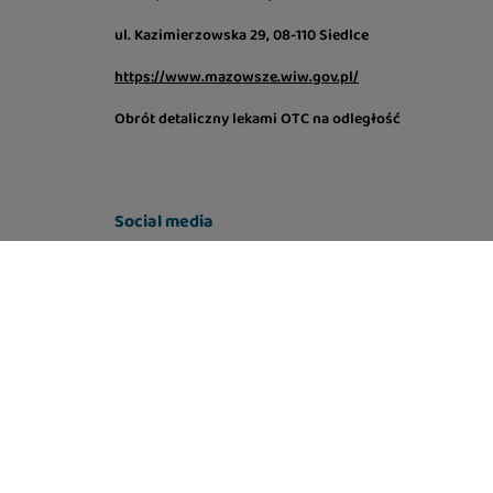
ul. Kazimierzowska 29, 08-110 Siedlce
https://www.mazowsze.wiw.gov.pl/
Obrót detaliczny lekami OTC na odległość
Social media