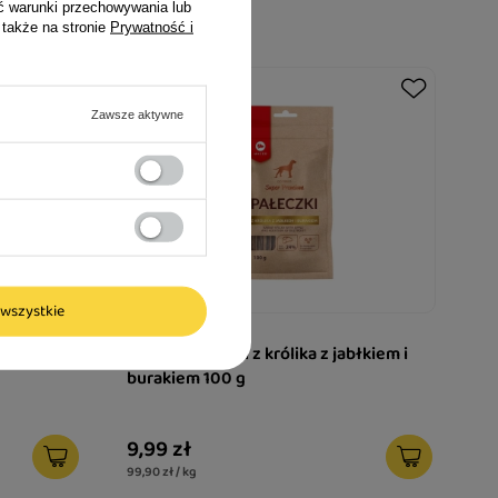
ć warunki przechowywania lub
 także na stronie
Prywatność i
Zawsze aktywne
wszystkie
mak dla
Maced pałeczki z królika z jabłkiem i
burakiem 100 g
9,99 zł
99,90 zł / kg