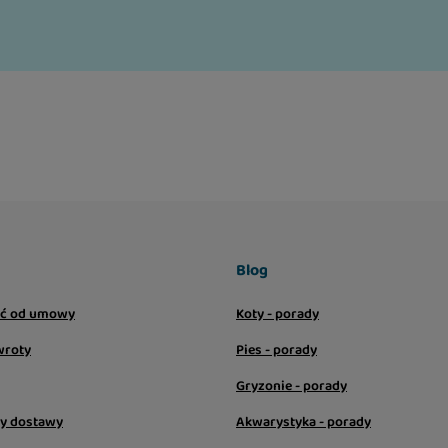
Blog
ić od umowy
Koty - porady
wroty
Pies - porady
Gryzonie - porady
sy dostawy
Akwarystyka - porady