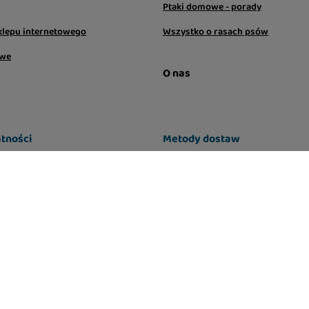
Ptaki domowe - porady
klepu internetowego
Wszystko o rasach psów
owe
O nas
tności
Metody dostaw
aju:
Polska
.