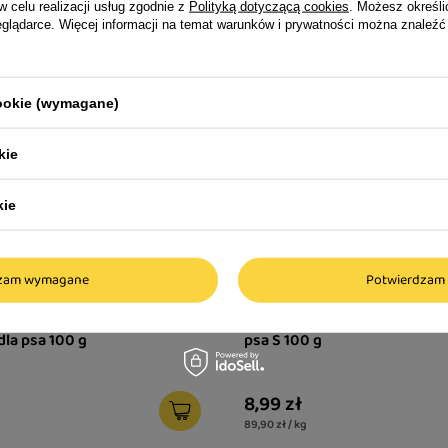
w celu realizacji usług zgodnie z
Polityką dotyczącą cookies
. Możesz określi
eglądarce. Więcej informacji na temat warunków i prywatności można znaleźć
cookie (wymagane)
kie
kie
dzam wymagane
Potwierdzam 
% Natura płuca wołowe
Maced Harder z kaczki przys
la psa 100 g
psa S 100 g
8,99 zł
89,90 zł / kg