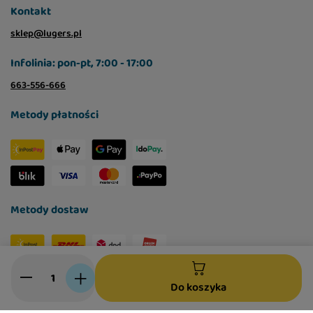
jagnięcina 66% (w tym ok. 64% mięsa z mięśni i
Kontakt
serc, ok. 22,5% płuca, ok. 13,5% wątróbka), bulion
sklep@lugers.pl
z jagnięciny i kryla 28,8%, kryl antarktyczny 4%
(suszony 0,33%), minerały 1%, olej z łososia 0,1%,
Infolinia: pon-pt, 7:00 - 17:00
algi morskie (spirulina) 0,1%
663-556-666
Metody płatności
Składniki analityczne:
białko surowe 10%, tłuszcz surowy 8,2%, popiół
surowy 2,6%, włókno surowe 0,5%, wilgotność
78,5%, wapń 0,59%, fosfor 0,41%.
Metody dostaw
Dodatki żywieniowe/kg:
Social media
witamina D3 - 200, witamina E - 51, tauryna -
Do koszyka
2400, cynk jako monohydrat siarczanu cynku -