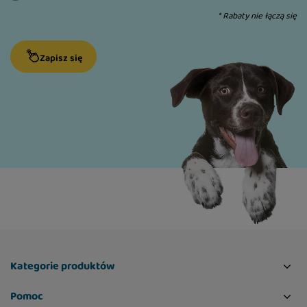
- lśniąca sierść, dzięki dodatkowi oleju z łososia,
* Rabaty nie łączą się
nie dodajemy tłuszczów roślinnych
- dodatek alg morskich (spiruliny) bogatych w
Zapisz się
witaminy i minerały
- duet wyselekcjonowanych zdrowych mięs
- proste składniki
- polska marka
POZNAJ SUPERMOCE SKŁADNIKÓW:
Mięso jagnięce
- jest jednym z najzdrowszych
mięs. Jest bogate w odżywcze białko i witaminy z
Kategorie produktów
grupy B, które są niezbędne do prawidłowego
funkcjonowania całego organizmu.
Pomoc